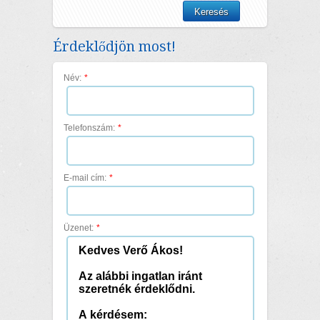
Érdeklődjön most!
Név:
*
Telefonszám:
*
E-mail cím:
*
Üzenet:
*