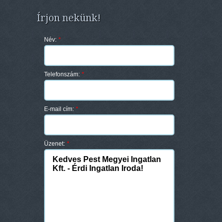
Írjon nekünk!
Név:
*
Telefonszám:
*
E-mail cím:
*
Üzenet:
*