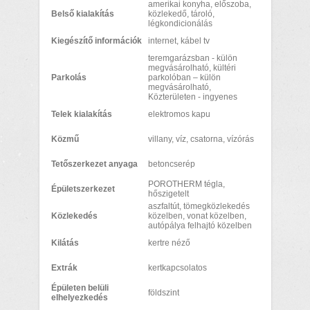
amerikai konyha, előszoba,
Belső kialakítás
közlekedő, tároló,
légkondicionálás
Kiegészítő információk
internet, kábel tv
teremgarázsban - külön
megvásárolható, kültéri
Parkolás
parkolóban – külön
megvásárolható,
Közterületen - ingyenes
Telek kialakítás
elektromos kapu
Közmű
villany, víz, csatorna, vízórás
Tetőszerkezet anyaga
betoncserép
POROTHERM tégla,
Épületszerkezet
hőszigetelt
aszfaltút, tömegközlekedés
Közlekedés
közelben, vonat közelben,
autópálya felhajtó közelben
Kilátás
kertre néző
Extrák
kertkapcsolatos
Épületen belüli
földszint
elhelyezkedés