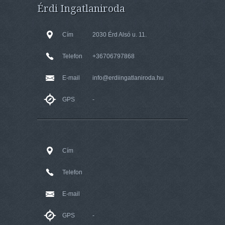
Érdi Ingatlaniroda
Cím
2030 Érd Alsó u. 11.
Telefon
+36706797868
E-mail
info@erdiingatlaniroda.hu
GPS
-
Cím
Telefon
E-mail
GPS
-