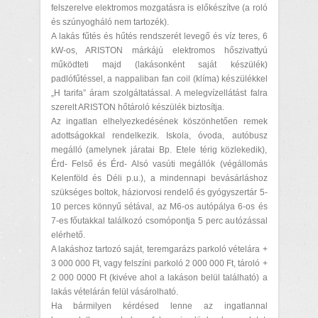
felszerelve elektromos mozgatásra is előkészítve (a roló
és szúnyogháló nem tartozék).
A lakás fűtés és hűtés rendszerét levegő és víz teres, 6
kW-os, ARISTON márkájú elektromos hőszivattyú
működteti majd (lakásonként saját készülék)
padlófűtéssel, a nappaliban fan coil (klíma) készülékkel
„H tarifa” áram szolgáltatással. A melegvízellátást falra
szerelt ARISTON hőtároló készülék biztosítja.
Az ingatlan elhelyezkedésének köszönhetően remek
adottságokkal rendelkezik. Iskola, óvoda, autóbusz
megálló (amelynek járatai Bp. Etele térig közlekedik),
Érd- Felső és Érd- Alsó vasúti megállók (végállomás
Kelenföld és Déli p.u.), a mindennapi bevásárláshoz
szükséges boltok, háziorvosi rendelő és gyógyszertár 5-
10 perces könnyű sétával, az M6-os autópálya 6-os és
7-es főutakkal találkozó csomópontja 5 perc autózással
elérhető.
A lakáshoz tartozó saját, teremgarázs parkoló vételára +
3 000 000 Ft, vagy felszíni parkoló 2 000 000 Ft, tároló +
2 000 0000 Ft (kivéve ahol a lakáson belül található) a
lakás vételárán felül vásárolható.
Ha bármilyen kérdésed lenne az ingatlannal