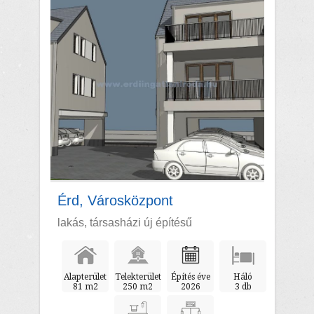
Érd, Városközpont
lakás, társasházi új építésű
Alapterület
Telekterület
Építés éve
Háló
81 m2
250 m2
2026
3 db