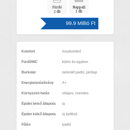
Fürdő
Nappali
1 db
2 db
99.9 Millió Ft
Komfort
összkomfort
Fürdő/WC
külön és egyben
Burkolat
laminált padló, járólap
Energiatanúsítvány
A+
Környezeti hatás
világos, csendes
Épület belső állapota
új
Épület külső állapota
új építésű
Fűtés
padló