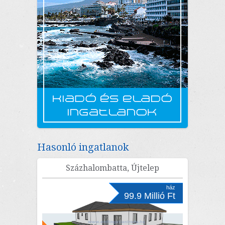
Hasonló ingatlanok
Százhalombatta, Újtelep
ház
99.9 Millió Ft