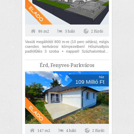
86 m2
3 háló
2 fürdő
Vasúti megállótól 800 m-re (10 perc sétára), mégis
csendes kertvárosi környezetben! Hőszivattyús
padlófűtés 3 szoba + nappali! Százhalombatta,
Újtelep városrészben, csendes utcában,...
Érd, Fenyves-Parkváros
ház
109 Millió Ft
147 m2
4 háló
2 fürdő