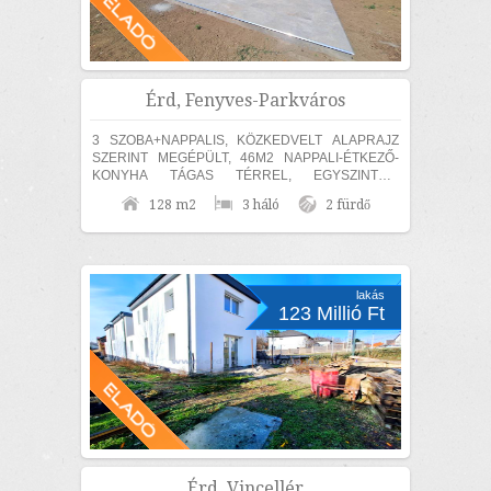
Érd, Fenyves-Parkváros
3 SZOBA+NAPPALIS, KÖZKEDVELT ALAPRAJZ
SZERINT MEGÉPÜLT, 46M2 NAPPALI-ÉTKEZŐ-
KONYHA TÁGAS TÉRREL, EGYSZINTES,
MEDITERRÁN CSALÁDI HÁZ ELADÓ! Érden, a
128 m2
3 háló
2 fürdő
Fenyves Parkvárosi részen 840m2...
lakás
123 Millió Ft
Érd, Vincellér