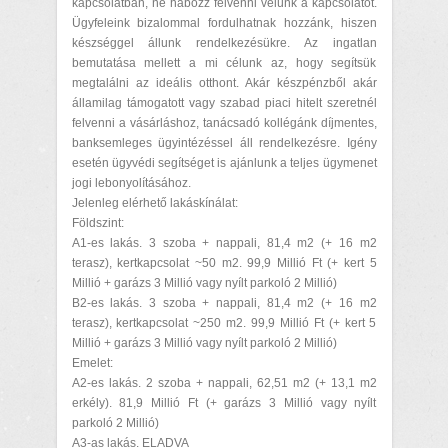
kapcsolatban, ne habozz felvenni velünk a kapcsolatot.
Ügyfeleink bizalommal fordulhatnak hozzánk, hiszen
készséggel állunk rendelkezésükre. Az ingatlan
bemutatása mellett a mi célunk az, hogy segítsük
megtalálni az ideális otthont. Akár készpénzből akár
államilag támogatott vagy szabad piaci hitelt szeretnél
felvenni a vásárláshoz, tanácsadó kollégánk díjmentes,
banksemleges ügyintézéssel áll rendelkezésre. Igény
esetén ügyvédi segítséget is ajánlunk a teljes ügymenet
jogi lebonyolításához.
Jelenleg elérhető lakáskínálat:
Földszint:
A1-es lakás. 3 szoba + nappali, 81,4 m2 (+ 16 m2
terasz), kertkapcsolat ~50 m2. 99,9 Millió Ft (+ kert 5
Millió + garázs 3 Millió vagy nyílt parkoló 2 Millió)
B2-es lakás. 3 szoba + nappali, 81,4 m2 (+ 16 m2
terasz), kertkapcsolat ~250 m2. 99,9 Millió Ft (+ kert 5
Millió + garázs 3 Millió vagy nyílt parkoló 2 Millió)
Emelet:
A2-es lakás. 2 szoba + nappali, 62,51 m2 (+ 13,1 m2
erkély). 81,9 Millió Ft (+ garázs 3 Millió vagy nyílt
parkoló 2 Millió)
A3-as lakás. ELADVA