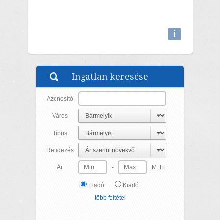
i
Attributions
Ingatlan keresése
Azonosító
Város
Típus
Rendezés
Ár
-
M. Ft
Eladó
Kiadó
több feltétel