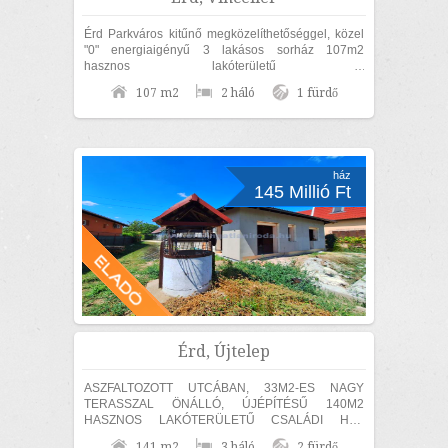
Érd Parkváros kitűnő megközelíthetőséggel, közel
"0" energiaigényű 3 lakásos sorház 107m2
hasznos lakóterületű 2
szoba+nappalis+GARÁZSOS, belső kétszintes,
107 m2
2 háló
1 fürdő
KÜLÖN UTCAFRONTI...
ház
145 Millió Ft
Érd, Újtelep
ASZFALTOZOTT UTCÁBAN, 33M2-ES NAGY
TERASSZAL ÖNÁLLÓ, ÚJÉPÍTÉSŰ 140M2
HASZNOS LAKÓTERÜLETŰ CSALÁDI HÁZ
ELADÓ! KÜLÖN SZÜLŐI HÁLÓ,
141 m2
3 háló
2 fürdő