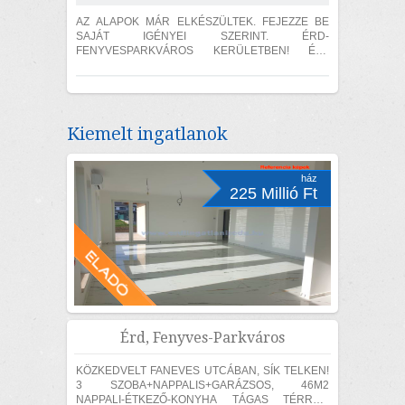
AZ ALAPOK MÁR ELKÉSZÜLTEK. FEJEZZE BE
SAJÁT IGÉNYEI SZERINT. ÉRD-
FENYVESPARKVÁROS KERÜLETBEN! Érd-
fenyvesparkváros kerületében, EMELT SZINTŰ
SZERKEZETKÉSZ ÁLLAPOTBAN, 839 m2-es telek,
1...
Kiemelt ingatlanok
ház
225 Millió Ft
Érd, Fenyves-Parkváros
KÖZKEDVELT FANEVES UTCÁBAN, SÍK TELKEN!
3 SZOBA+NAPPALIS+GARÁZSOS, 46M2
NAPPALI-ÉTKEZŐ-KONYHA TÁGAS TÉRREL,