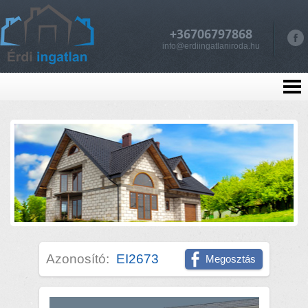
+36706797868
info@erdiingatlaniroda.hu
Azonosító:
EI2673
Megosztás