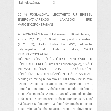
Szintek száma:
3
10 % FOGLALÓVAL LEKÖTHETŐ ÚJ ÉPÍTÉSŰ,
ENERGIATAKARÉKOS LAKÁSOK! ÉRD-
VÁROSKÖZPONTJÁBAN!
A TÁRSASHÁZI lakás 81,4 m2-es + 16 m2 terasz, 3
szoba (12,4; 11,8; 10,9 m2) + nappali-konyha-étkező
(25,2 m2), kettő fürdőszoba -WC, előszoba,
helyiségekből álló földszinti lakás, SAJÁT
KERTKAPCSOLATTAL.
HŐSZIVATTYÚS HŰTÉS-FŰTÉS! RENDKÍVÜL JÓ
TÖMEGKÖZLEKEDÉS (vasúti és buszmegálló), KÍVÁLÓ
INFRASTRUKTÚRA! SAJÁT LAKÁSONKÉNTI
FŐMÉRŐVEL MINDEN KÖZMŰSZOLGÁLTATÁSHOZ!
A hideg és meleg burkolatok (7.000 Ft/m2), belső falak
színei, szaniterek, csaptelepek választhatók így a
leendő új tulajdonos ízlésének megfelelően történek a
befejezési munkák. A ház 30-as hőszigetelő téglából
épül, amit 15 cm-es szigeteléssel burkolnak. A külső
nyílászárók 6 légkamrás, 3 rétegű üvegezéssel ellátott,
bukó-nyíló ajtók és ablakok, rejtett redőnytokokkal