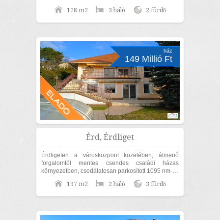
EGYSZINTES, MEDITERRÁN STÍLUSÚ CSALÁDI
128 m2
3 háló
2 fürdő
HÁZ ELADÓ! MAGAS MŰSZAKI TARTALOMMAL,...
ház
149 Millió Ft
Érd, Érdliget
Érdligeten a városközpont közelében, átmenő
forgalomtól mentes csendes családi házas
környezetben, csodálatosan parkosított 1095 nm-es
díszkertben, nettó 170nm lakóterületű családi...
197 m2
2 háló
3 fürdő