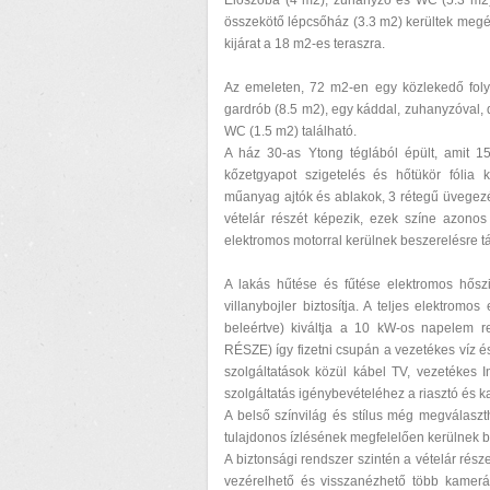
Előszoba (4 m2), zuhanyzó és WC (5.3 m2),
összekötő lépcsőház (3.3 m2) kerültek megépí
kijárat a 18 m2-es teraszra.
Az emeleten, 72 m2-en egy közlekedő folyo
gardrób (8.5 m2), egy káddal, zuhanyzóval,
WC (1.5 m2) található.
A ház 30-as Ytong téglából épült, amit 1
kőzetgyapot szigetelés és hőtükör fólia k
műanyag ajtók és ablakok, 3 rétegű üvegezés
vételár részét képezik, ezek színe azonos
elektromos motorral kerülnek beszerelésre t
A lakás hűtése és fűtése elektromos hősziv
villanybojler biztosítja. A teljes elektromos
beleértve) kiváltja a 10 kW-os napelem r
RÉSZE) így fizetni csupán a vezetékes víz és
szolgáltatások közül kábel TV, vezetékes I
szolgáltatás igénybevételéhez a riasztó és 
A belső színvilág és stílus még megválaszth
tulajdonos ízlésének megfelelően kerülnek b
A biztonsági rendszer szintén a vételár rés
vezérelhető és visszanézhető több kamerás-