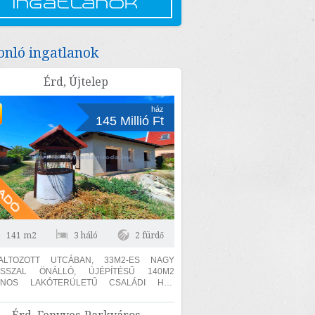
nló ingatlanok
Érd, Újtelep
ház
145 Millió Ft
141 m2
3 háló
2 fürdő
FALTOZOTT UTCÁBAN, 33M2-ES NAGY
ASSZAL ÖNÁLLÓ, ÚJÉPÍTÉSŰ 140M2
ZNOS LAKÓTERÜLETŰ CSALÁDI HÁZ
ADÓ! KÜLÖN SZÜLŐI HÁLÓ,
ŐSZOBÁVAL ÉS GARDRÓBBAL! A TELKEN