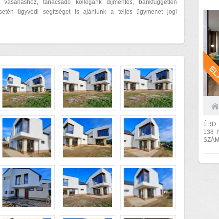
ÁSOTT
a vásárláshoz, tanácsadó kollégánk díjmentes, bankfüggetlen
esetén ügyvédi segítséget is ajánlunk a teljes ügymenet jogi
ÉRD RÓZ
138 NM-ES, ÚJ ÉPÍTÉSŰ 3 SZOBÁS IKERHÁZ
SZÁM
leköthetők. Az ár iker
2027.I