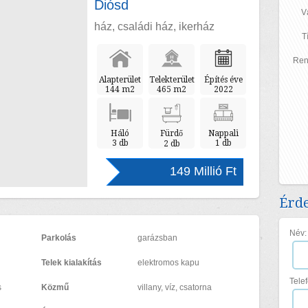
Diósd
V
ház, családi ház, ikerház
T
Ren
Alapterület
Telekterület
Építés éve
144 m2
465 m2
2022
Háló
Fürdő
Nappali
3 db
1 db
2 db
149 Millió Ft
Érde
Név:
Parkolás
garázsban
Telek kialakítás
elektromos kapu
Tele
s
Közmű
villany, víz, csatorna