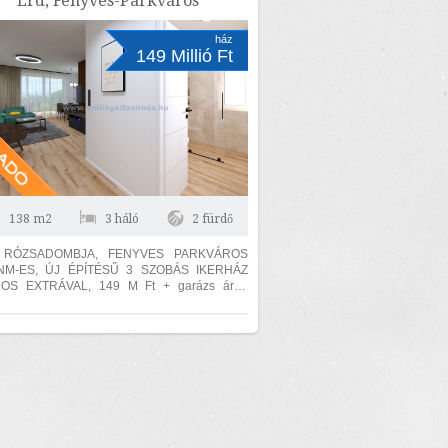
Érd, Fenyves-Parkváros
...
ház
149 Millió Ft
138 m2
3 háló
2 fürdő
SADOMBJA, FENYVES PARKVÁROS
OS EXTRÁVAL, 149 M Ft + garázs áron
házanknt értendő. ÁTADÁS
....