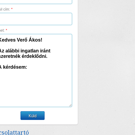
il cím:
*
et:
*
solattartó