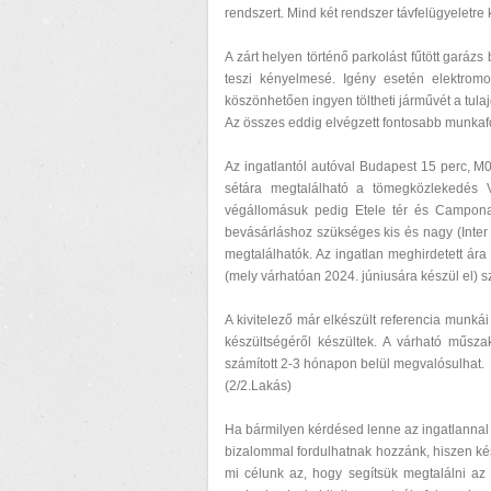
rendszert. Mind két rendszer távfelügyeletre
A zárt helyen történő parkolást fűtött garázs 
teszi kényelmesé. Igény esetén elektromo
köszönhetően ingyen töltheti járművét a tula
Az összes eddig elvégzett fontosabb munkaf
Az ingatlantól autóval Budapest 15 perc, M0
sétára megtalálható a tömegközlekedés 
végállomásuk pedig Etele tér és Campona.
bevásárláshoz szükséges kis és nagy (Inter
megtalálhatók. Az ingatlan meghirdetett ára
(mely várhatóan 2024. júniusára készül el) sz
A kivitelező már elkészült referencia munkái
készültségéről készültek. A várható műsz
számított 2-3 hónapon belül megvalósulhat.
(2/2.Lakás)
Ha bármilyen kérdésed lenne az ingatlannal 
bizalommal fordulhatnak hozzánk, hiszen ké
mi célunk az, hogy segítsük megtalálni az 