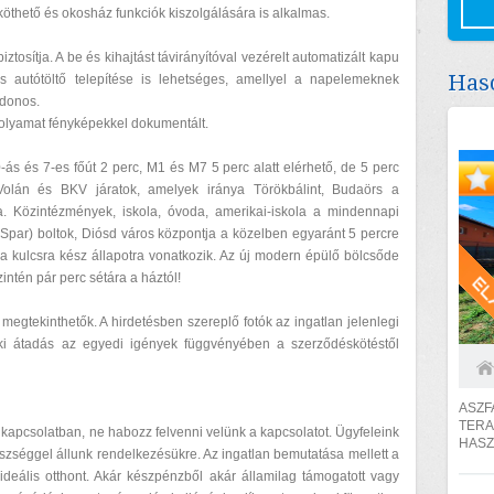
 köthető és okosház funkciók kiszolgálására is alkalmas.
biztosítja. A be és kihajtást távirányítóval vezérelt automatizált kapu
Haso
s autótöltő telepítése is lehetséges, amellyel a napelemeknek
jdonos.
olyamat fényképekkel dokumentált.
-ás és 7-es főút 2 perc, M1 és M7 5 perc alatt elérhető, de 5 perc
Volán és BKV járatok, amelyek iránya Törökbálint, Budaörs a
 Közintézmények, iskola, óvoda, amerikai-iskola a mindennapi
 Spar) boltok, Diósd város központja a közelben egyaránt 5 percre
 a kulcsra kész állapotra vonatkozik. Az új modern épülő bölcsőde
intén pár perc sétára a háztól!
 megtekinthetők. A hirdetésben szereplő fotók az ingatlan jelenlegi
aki átadás az egyedi igények függvényében a szerződéskötéstől
ASZ
TER
kapcsolatban, ne habozz felvenni velünk a kapcsolatot. Ügyfeleink
HAS
szséggel állunk rendelkezésükre. Az ingatlan bemutatása mellett a
EL
ideális otthont. Akár készpénzből akár államilag támogatott vagy
FÜRD