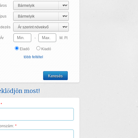
áros
ípus
dezés
Ár
-
M. Ft
Eladó
Kiadó
több feltétel
klődjön most!
*
fonszám:
*