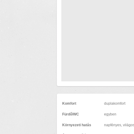
Komfort
duplakomfort
Fürdő/WC
egyben
Környezeti hatás
napfényes, világo