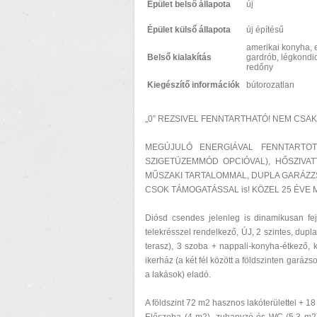
Épület belső állapota
új
Épület külső állapota
új építésű
amerikai konyha, 
Belső kialakítás
gardrób, légkondic
redőny
Kiegészítő információk
bútorozatlan
„0” REZSIVEL FENNTARTHATÓ! NEM CSA
MEGÚJULÓ ENERGIÁVAL FENNTARTOT
SZIGETÜZEMMÓD OPCIÓVAL), HŐSZIVA
MŰSZAKI TARTALOMMAL, DUPLA GARÁZZS
CSOK TÁMOGATÁSSAL is! KÖZEL 25 ÉVE
Diósd csendes jelenleg is dinamikusan fejl
telekrésszel rendelkező, ÚJ, 2 szintes, du
terasz), 3 szoba + nappali-konyha-étkező, 
ikerház (a két fél között a földszinten garáz
a lakások) eladó.
A földszint 72 m2 hasznos lakóterülettel + 18