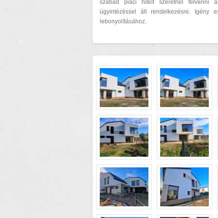
szabad piaci hitelt szeretnél felvenni 
ügyintézéssel áll rendelkezésre. Igény 
lebonyolításához.