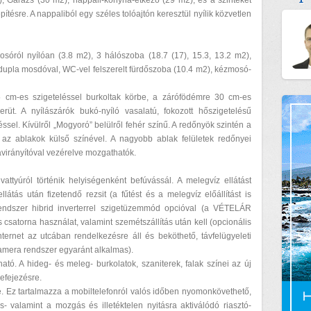
 Garázs (30 m2), nappali-konyha-étkező (29 m2), és a szinteket
tésre. A nappaliból egy széles tolóajtón keresztül nyílik közvetlen
sóról nyílóan (3.8 m2), 3 hálószoba (18.7 (17), 15.3, 13.2 m2),
 dupla mosdóval, WC-vel felszerelt fürdőszoba (10.4 m2), kézmosó-
5 cm-es szigeteléssel burkoltak körbe, a zárófödémre 30 cm-es
erüt. A nyílászárók bukó-nyíló vasalatú, fokozott hőszigetelésű
sel. Kívülről „Mogyoró” belülről fehér színű. A redőnyök szintén a
 az ablakok külső színével. A nagyobb ablak felületek redőnyei
ávirányítóval vezérelve mozgathatók.
attyúról történik helyiségenként befúvássál. A melegvíz ellátást
 ellátás után fizetendő rezsit (a fűtést és a melegvíz előállítást is
endszer hibrid inverterrel szigetüzemmód opcióval (a VÉTELÁR
 csatorna használat, valamint szemétszállítás után kell (opcionális
nternet az utcában rendelkezésre áll és beköthető, távfelügyeleti
kamera rendszer egyaránt alkalmas).
ató. A hideg- és meleg- burkolatok, szaniterek, falak színei az új
efejezésre.
ze. Ez tartalmazza a mobiltelefonról valós időben nyomonkövethető,
 valamint a mozgás és illetéktelen nyitásra aktiválódó riasztó-