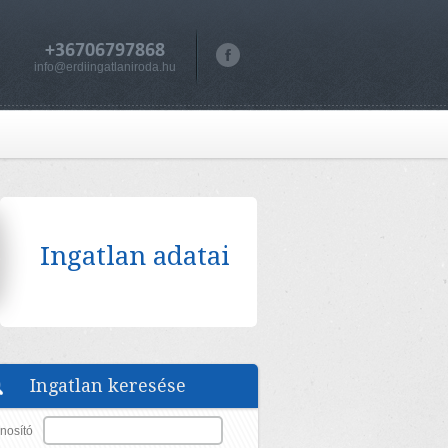
+36706797868
info@erdiingatlaniroda.hu
Ingatlan adatai
Ingatlan keresése
nosító