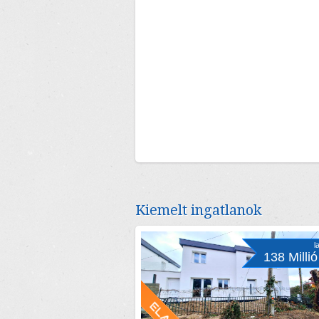
Kiemelt ingatlanok
l
138 Millió