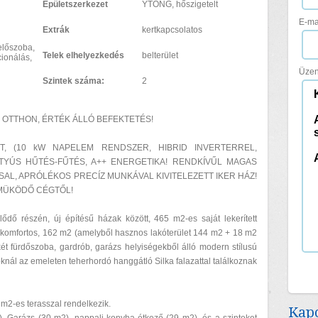
Épületszerkezet
YTONG, hőszigetelt
E-ma
Extrák
kertkapcsolatos
előszoba,
Telek elhelyezkedés
belterület
ionálás,
Üzen
Szintek száma:
2
K OTTHON, ÉRTÉK ÁLLÓ BEFEKTETÉS!
T, (10 kW NAPELEM RENDSZER, HIBRID INVERTERREL,
TTYÚS HŰTÉS-FŰTÉS, A++ ENERGETIKA! RENDKÍVŰL MAGAS
AL, APRÓLÉKOS PRECÍZ MUNKÁVAL KIVITELEZETT IKER HÁZ!
 MÜKÖDŐ CÉGTŐL!
ődő részén, új építésű házak között, 465 m2-es saját lekerített
plakomfortos, 162 m2 (amelyből hasznos lakóterület 144 m2 + 18 m2
két fürdőszoba, gardrób, garázs helyiségekből álló modern stílusú
soknál az emeleten teherhordó hanggátló Silka falazattal találkoznak
 m2-es terasszal rendelkezik.
Kapc