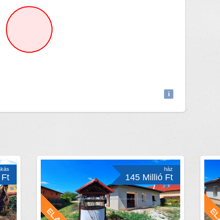
Attributions
i
akás
ház
 Ft
145 Millió Ft