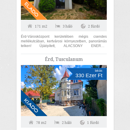
171 m2
3 háló
2 fürdő
Érd-Városközpont kerületében mégis csendes
mellékutcában, kertvárosi környezetben, panorámás
telken! Újáépített, ALACSONY ENERGIA
FELHASZNÁLÁSÚ, 182 m2-es (hasznos lakóterület
123...
Érd, Tusculanum
lakás
330 Ezer Ft
78 m2
2 háló
1 fürdő