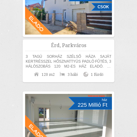
CSOK
Érd, Parkváros
3 TAGÚ SORHÁZ SZÉLSŐ HÁZA SAJÁT
KERTRÉSSZEL HŐSZIVATTYÚS PADLÓ FŰTÉS, 3
HÁLÓSZOBÁS 120 M2-ES HÁZ ELADÓ. Az
ingatlan 30-as hőszigetelő téglából épült, amelyre
120 m2
3 háló
1 fürdő
15 cm...
ház
225 Millió Ft