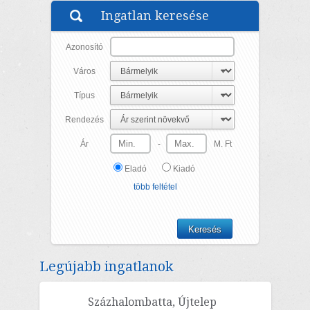
HŐSZIVATTYÚS HŰTÉS-FŰTÉS! RENDKÍVÜL JÓ TÖM...
Ingatlan keresése
Azonosító
Város
Típus
Rendezés
Ár
-
M. Ft
Eladó
Kiadó
több feltétel
Legújabb ingatlanok
Százhalombatta, Újtelep