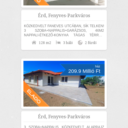
Érd, Fenyves-Parkváros
KÖZKEDVELT FANEVES UTCÁBAN, SÍK TELKEN!
3 SZOBA+NAPPALIS+GARÁZSOS, 46M2
NAPPALI-ÉTKEZŐ-KONYHA TÁGAS TÉRREL,
EGYSZINTES, MEDITERRÁN STÍLUSÚ CSALÁDI
128 m2
3 háló
2 fürdő
HÁZ ELADÓ! MAGAS MŰSZAKI TARTALOMMAL,...
ház
209.9 Millió Ft
Érd, Fenyves-Parkváros
3 SZOBA+NAPPALIS, KÖZKEDVELT ALAPRAJZ