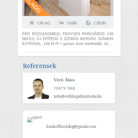
138 m2
3 háló
2 fürdő
ÉRD RÓZSADOMBJA, FENYVES PARKVÁROS 138
NM-ES, ÚJ ÉPÍTÉSŰ 3 SZOBÁS IKERHÁZ SZÁMOS
EXTRÁVAL, 149 M Ft + garázs áron leköthetők. Az ár
ikerházanknt értendő. ÁTADÁS 2027.I....
Referensek
Verő Ákos
70/679-7868
info@erdiingatlaniroda.hu
backoffice.bilig@gmail.com