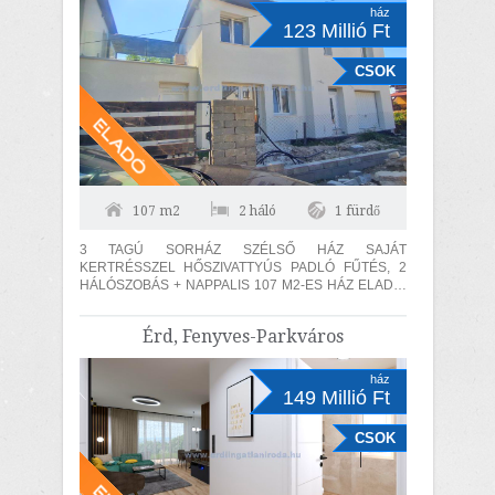
ház
123 Millió Ft
CSOK
107 m2
2 háló
1 fürdő
3 TAGÚ SORHÁZ SZÉLSŐ HÁZ SAJÁT
KERTRÉSSZEL HŐSZIVATTYÚS PADLÓ FŰTÉS, 2
HÁLÓSZOBÁS + NAPPALIS 107 M2-ES HÁZ ELADÓ.
Az ingatlan 30-as hőszigetelő téglából épült, amelyre
15...
Érd, Fenyves-Parkváros
ház
149 Millió Ft
CSOK