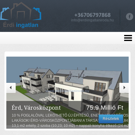
+36706797868
info@erdiingatlaniroda.hu
75.9 Millió Ft
Érd, Városközpont
10 % FOGLALÓVAL LEKÖTHETŐ ÚJ ÉPÍTÉSŰ, ENERGIATAKARÉKOS
Részletek
LAKÁSOK! ÉRD-VÁROSKÖZPONTJÁBAN! A TÁRSASHÁZI lakás 57,84 m2-
13,1 m2 erkély, 2 szoba (10,23; 10 m2) + nappali-konyha-étkező (24 m2),
fürdőszoba, WC, előszoba, helyiségekből álló első emeleti lakás.