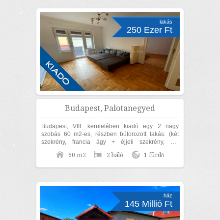
lakás
250 Ezer Ft
Budapest, Palotanegyed
Budapest, VIII. kerületében kiadó egy 2 nagy
szobás 60 m2-es, részben bútorozott lakás. (két
szekrény, francia ágy + éjjeli szekrény, ülő
garnitúra, étkező garnitúra). Az ingatlan...
60 m2
2 háló
1 fürdő
ház
145 Millió Ft