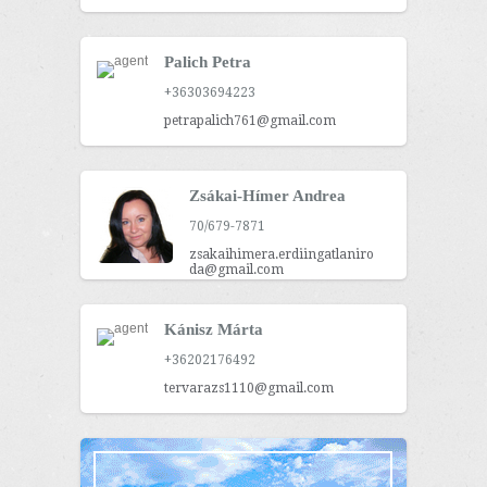
Palich Petra
+36303694223
petrapalich761@gmail.com
Zsákai-Hímer Andrea
70/679-7871
zsakaihimera.erdiingatlaniro
da@gmail.com
Kánisz Márta
+36202176492
tervarazs1110@gmail.com