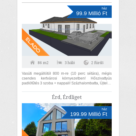
ház
99.9 Millió Ft
86 m2
3 háló
2 fürdő
Vasúti megállótól 800 m-re (10 perc sétára), mégis
csendes kertvárosi környezetben! Hőszivattyús
padlófűtés 3 szoba + nappali! Százhalombatta, Újtelep
városrészben, csendes utcában,...
Érd, Érdliget
ház
199.99 Millió Ft