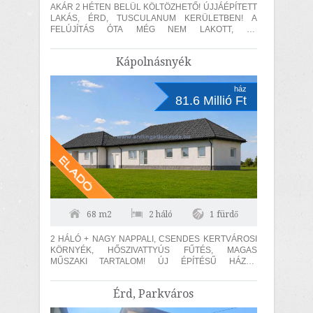
AKÁR 2 HÉTEN BELÜL KÖLTÖZHETŐ! ÚJJÁÉPÍTETT
LAKÁS, ÉRD, TUSCULANUM KERÜLETBEN! A
FELÚJÍTÁS ÓTA MÉG NEM LAKOTT, ÚJ
KONDENZÁCIÓS KAZÁN, 15 cm SZIGETELÉS, 2
AUTÓBEÁLLÓ! A lakás...
Kápolnásnyék
ház
81.6 Millió Ft
68 m2
2 háló
1 fürdő
2 HÁLÓ + NAGY NAPPALI, CSENDES KERTVÁROSI
KÖRNYÉK, HŐSZIVATTYÚS FŰTÉS, MAGAS
MŰSZAKI TARTALOM! ÚJ ÉPÍTÉSŰ HÁZAK
KÖRNYEZETÉBEN! Kápolnásnyéken, a Velencei tó
közelében,...
Érd, Parkváros