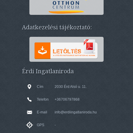
Adatkezelési tájékoztató:
Érdi Ingatlaniroda
Cím
2030 Érd Alsó u. 11.
Telefon
+36706797868
E-mail
info@erdiingatlaniroda.hu
GPS
-