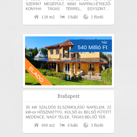
SZERINT MEGÉPÜLT, 46M2 NAPPALI-ÉTKEZŐ-
KONYHA TÁGAS TÉRREL, EGYSZINTES,
MEDITERRÁN CSALÁDI HÁZ ELADÓ! Érden, a
128 m2
3 háló
2 fürdő
Fenyves Parkvárosi részen 840m2...
ház
540 Millió Ft
Budapest
35 kW SZALDÓS ELSZÁMOLÁSÚ NAPELEM, 22
kW-os HŐSZIVATTYÚ, KÜLSŐ és BELSŐ FŰTÖTT
MEDENCE, NAGY TELEK, TÁGAS BELSŐ TEREK,
SZÁMOS EXTRÁVAL és akár TELJES
600 m2
6 háló
3 fürdő
BÚTORZATTAL és beépített...