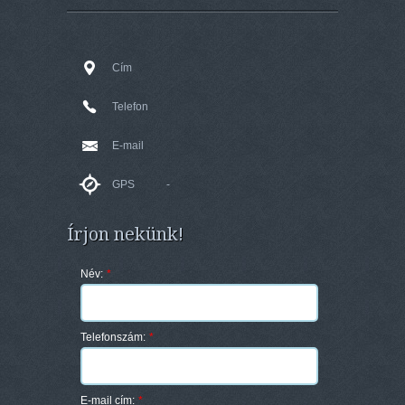
Cím
Telefon
E-mail
GPS
-
Írjon nekünk!
Név:
*
Telefonszám:
*
E-mail cím:
*