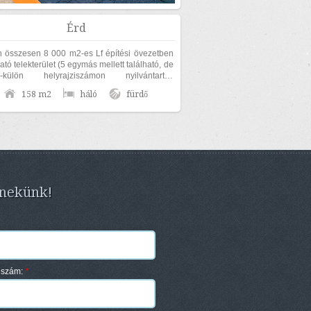
Érd
 összesen 8 000 m2-es Lf építési övezetben
ható telekterület (5 egymás mellett található, de
n-külön helyrajziszámon nyilvántartott
tből áll), 158 m2-es...
158 m2
háló
fürdő
 nekünk!
nszám:
*