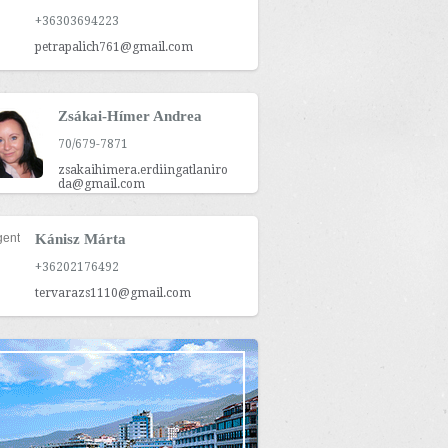
+36303694223
petrapalich761@gmail.com
Zsákai-Hímer Andrea
70/679-7871
zsakaihimera.erdiingatlaniro
da@gmail.com
Kánisz Márta
+36202176492
tervarazs1110@gmail.com