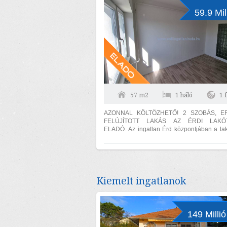
59.9 Mil
57 m2
1 háló
1 
AZONNAL KÖLTÖZHETŐ! 2 SZOBÁS, ER
FELÚJÍTOTT LAKÁS AZ ÉRDI LAKÓ
ELADÓ. Az ingatlan Érd központjában a lakótelepen,
4 emeletes tömbház 4-ik szintjén található....
Kiemelt ingatlanok
149 Millió