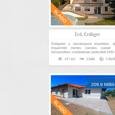
Érd, Érdliget
Érdligeten a városközpont közelében, á
forgalomtól mentes csendes családi 
környezetben, csodálatosan parkosított 1095
díszkertben, nettó 170nm lakóterületű családi.
197 m2
2 háló
3 fürd
209.9 Millió