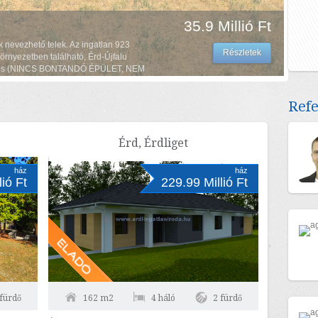
35.9 Millió Ft
nevezhető telek. Az ingatlan 923
Részletek
örnyezetben található, Érd-Újfalu
mentes (NINCS BONTANDÓ ÉPÜLET, NEM
víz, gáz, csatorna, internet és
Ref
Érd, Érdliget
ház
ház
lió Ft
229.99 Millió Ft
 fürdő
162 m2
4 háló
2 fürdő