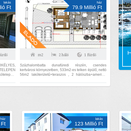
lakás
ház
lió Ft
79.9 Millió Ft
fürdő
m2
2 háló
1 fürdő
KÉLYES,
Százhalombatta dunafüredi részén, csendes
TELEPEN
kertvárosi környezetben, 533m2-es telken épülő, nettó
56m2 lakóterületű+teraszos , 2 hálószba+amerikai
konyhás nappalis ikerház első...
ház
lakás
 Ft
123 Millió Ft