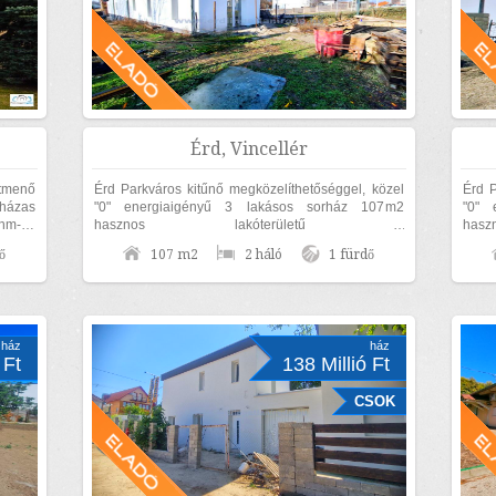
Érd, Vincellér
tmenő
Érd Parkváros kitűnő megközelíthetőséggel, közel
Érd P
házas
"0" energiaigényű 3 lakásos sorház 107m2
"0" 
 nm-es
hasznos lakóterületű 2
ha
..
szoba+nappalis+GARÁZSOS, belső kétszintes,
szob
ő
107 m2
2 háló
1 fürdő
KÜLÖN UTCAFRONTI...
KÜLÖ
ház
ház
 Ft
138 Millió Ft
CSOK