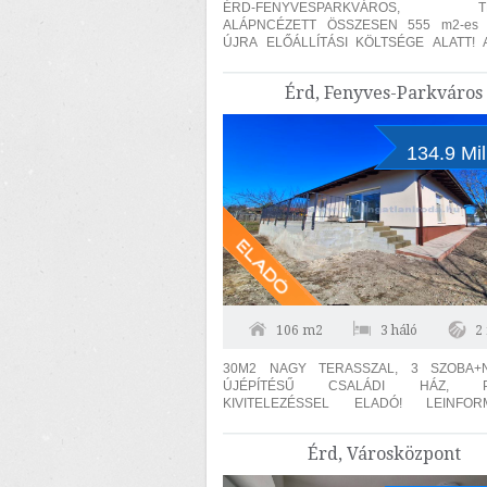
ÉRD-FENYVESPARKVÁROS, TE
ALÁPNCÉZETT ÖSSZESEN 555 m2-es 
ÚJRA ELŐÁLLÍTÁSI KÖLTSÉGE ALATT!
KÖLTÖZHETŐ! A ház 1998-ban hőszigete
téglából épült 1740...
Érd, Fenyves-Parkváros
134.9 Mil
106 m2
3 háló
2
30M2 NAGY TERASSZAL, 3 SZOBA+N
ÚJÉPÍTÉSŰ CSALÁDI HÁZ, P
KIVITELEZÉSSEL ELADÓ! LEINFORMÁLHATÓ
KIVITELEZŐ, több évre visszamenő ref
minőségi kivitelezés. Érd...
Érd, Városközpont