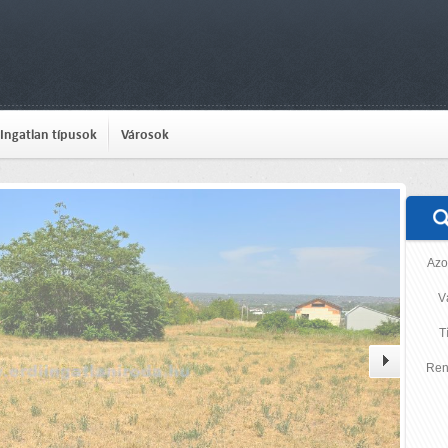
Ingatlan típusok
Városok
Azo
V
T
Ren