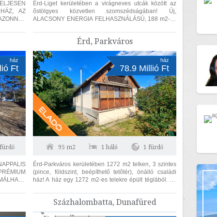
LJESEN
Érd-Liget kerületében a virágneves utcák között az
HÁZ, AZ
őstölgyes közvetlen szomszédságában! Új,
 AZONNAL
ALACSONY ENERGIA FELHASZNÁLÁSÚ, 188 m2-es
lő 38-as
(hasznos lakóterület 162 m2), 4 szoba +...
Érd, Parkváros
ház
ház
lió Ft
78.9 Millió Ft
 fürdő
95 m2
1 háló
1 fürdő
APPALIS
Érd-Parkváros kerületében 1272 m2 telken, 3 szintes
RÉMIUM
(pince, földszint, beépíthető tetőtér), önálló családi
ház! A ház egy 1272 m2-es telekre épült téglából. 95
erencia,
m2 lakóterületű...
Százhalombatta, Dunafüred