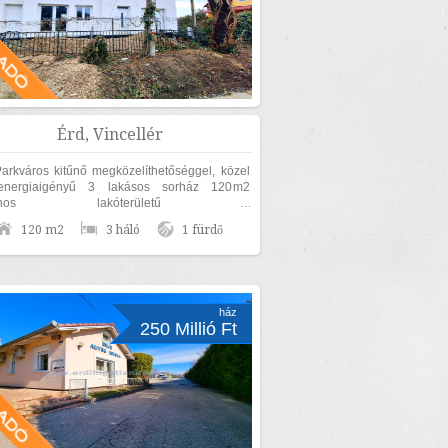
Érd, Vincellér
arkváros kitűnő megközelíthetőséggel, közel
energiaigényű 3 lakásos sorház 120m2
sznos lakóterületű 3
a+nappalis+GARÁZSOS, belső kétszintes,
120 m2
3 háló
1 fürdő
N UTCAFRONTI...
ház
250 Millió Ft