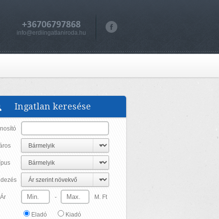
+36706797868
info@erdiingatlaniroda.hu
Ingatlan keresése
nosító
áros
ípus
dezés
Ár
-
M. Ft
Eladó
Kiadó