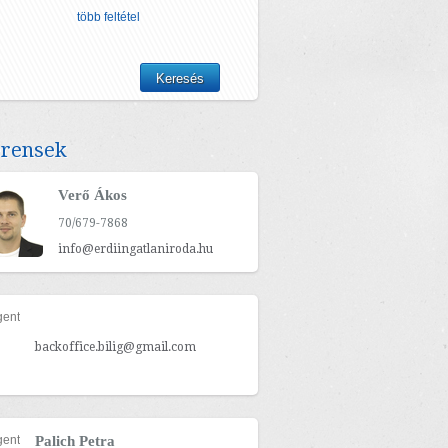
több feltétel
erensek
Verő Ákos
70/679-7868
info@erdiingatlaniroda.hu
backoffice.bilig@gmail.com
Palich Petra