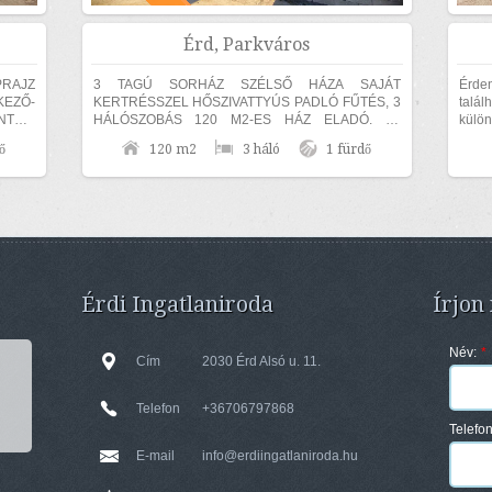
Érd, Parkváros
PRAJZ
3 TAGÚ SORHÁZ SZÉLSŐ HÁZA SAJÁT
Érden
KEZŐ-
KERTRÉSSZEL HŐSZIVATTYÚS PADLÓ FŰTÉS, 3
talál
TES,
HÁLÓSZOBÁS 120 M2-ES HÁZ ELADÓ. Az
külö
ingatlan 30-as hőszigetelő téglából épült, amelyre
terüle
ő
120 m2
3 háló
1 fürdő
15 cm...
Érdi Ingatlaniroda
Írjon
Név:
*
Cím
2030 Érd Alsó u. 11.
Telefon
+36706797868
Telefo
E-mail
info@erdiingatlaniroda.hu