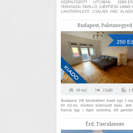
ASZFALTOZOTT UTCÁBAN, 33M2-
TERASSZAL ÖNÁLLÓ, ÚJÉPÍTÉSŰ 140M2
LAKÓTERÜLETŰ CSALÁDI HÁZ ELADÓ
SZÜLŐI HÁLÓ, FÜRDŐSZOBÁ
GARDRÓBBAL! A TELKEN ÁSOTT...
Budapest, Palotanegyed
250 Ez
60 m2
2 háló
1 
Budapest, VIII. kerületében kiadó egy 2 n
60 m2-es, részben bútorozott lakás. (két szekrény,
francia ágy + éjjeli szekrény, ülő garnitú
garnitúra). Az ingatlan...
Érd, Tusculanum