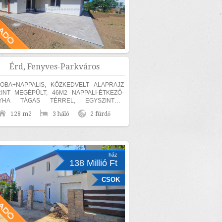
Érd, Fenyves-Parkváros
OBA+NAPPALIS, KÖZKEDVELT ALAPRAJZ
INT MEGÉPÜLT, 46M2 NAPPALI-ÉTKEZŐ-
YHA TÁGAS TÉRREL, EGYSZINTES,
ERRÁN CSALÁDI HÁZ ELADÓ! Érden, a
128 m2
3 háló
2 fürdő
es Parkvárosi részen 840m2...
ház
138 Millió Ft
CSOK