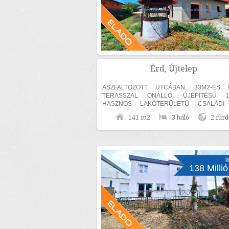
Érd, Újtelep
ASZFALTOZOTT UTCÁBAN, 33M2-ES 
TERASSZAL ÖNÁLLÓ, ÚJÉPÍTÉSŰ 1
HASZNOS LAKÓTERÜLETŰ CSALÁDI
ELADÓ! KÜLÖN SZÜLŐI HÁ
141 m2
3 háló
2 fürd
FÜRDŐSZOBÁVAL ÉS GARDRÓBBAL! A T
ÁSOTT...
l
138 Millió