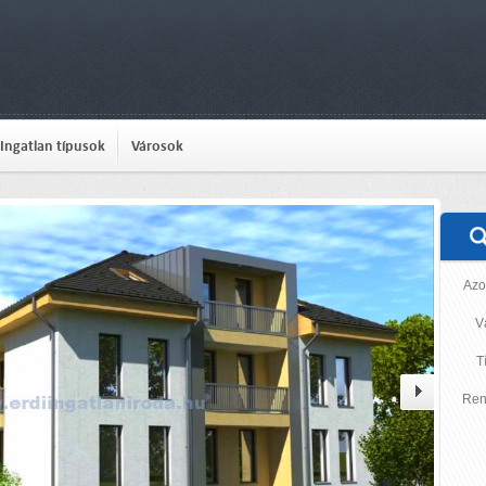
Ingatlan típusok
Városok
Azo
V
T
Ren