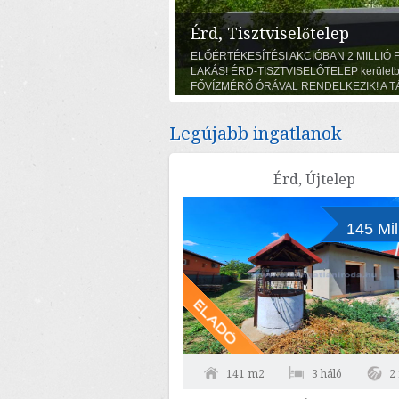
Érd, Városközpont
10 % FOGLALÓVAL LEKÖTHETŐ ÚJ ÉPÍ
LAKÁSOK! ÉRD-VÁROSKÖZPONTJÁBAN! A 
13,1 m2 erkély, 2 szoba (11,8; 10,9 m2) + 
fürdőszoba -WC, előszoba, helyiségekből ál
HŐSZIVATTYÚS HŰTÉS-FŰTÉS! RENDKÍVÜ
Legújabb ingatlanok
Érd, Újtelep
145 Mil
141 m2
3 háló
2