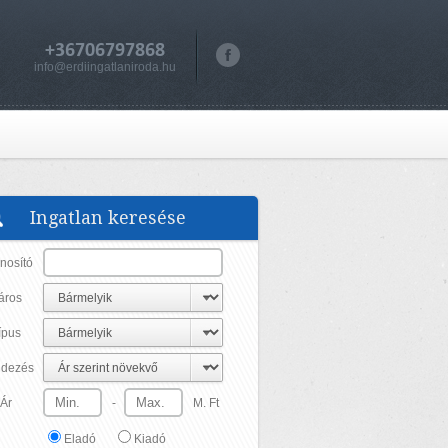
+36706797868
info@erdiingatlaniroda.hu
Ingatlan keresése
nosító
áros
ípus
dezés
Ár
-
M. Ft
Eladó
Kiadó