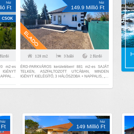
ház
ház
lió Ft
149.9 Millió Ft
CSOK
 fürdő
128 m2
3 háló
2 fürdő
20 m2-es
ÉRD-PARKVÁROS kerületében! 881 m2-es SAJÁT
 IGÉNYT
TELKEN, ASZFALTOZOTT UTCÁBAN, MINDEN
PPALIS,
IGÉNYT KIELÉGÍTŐ, 3 HÁLÓSZOBA + NAPPALIS, „H”
ÁDI HÁZ!
tarifás HŐSZIVATTYÚS PADLÓFŰTÉSSEL, CSALÁDI
HÁZ!...
ház
ház
 Ft
149 Millió Ft