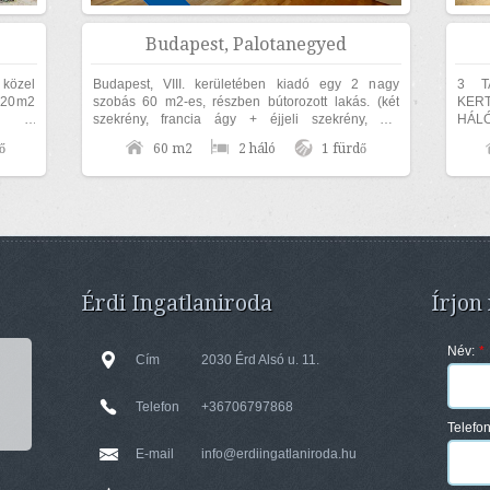
Budapest, Palotanegyed
 közel
Budapest, VIII. kerületében kiadó egy 2 nagy
3 T
120m2
szobás 60 m2-es, részben bútorozott lakás. (két
KERT
ű 3
szekrény, francia ágy + éjjeli szekrény, ülő
HÁL
ntes,
garnitúra, étkező garnitúra). Az ingatlan...
ingat
ő
60 m2
2 háló
1 fürdő
15 cm
Érdi Ingatlaniroda
Írjon
Név:
*
Cím
2030 Érd Alsó u. 11.
Telefon
+36706797868
Telefo
E-mail
info@erdiingatlaniroda.hu