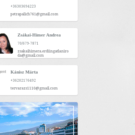
+36303694223
petrapalich761@gmail.com
Zsákai-Hímer Andrea
70/679-7871
zsakaihimera.erdiingatlaniro
da@gmail.com
Kánisz Márta
+36202176492
tervarazs1110@gmail.com