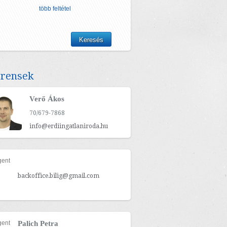
több feltétel
erensek
Verő Ákos
70/679-7868
info@erdiingatlaniroda.hu
backoffice.bilig@gmail.com
Palich Petra