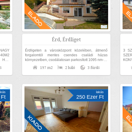
Érd, Érdliget
NAGY
Érdligeten a városközpont közelében, átmenő
3 SZ
40M2
forgalomtól mentes csendes családi házas
SZER
 HÁZ
környezetben, csodálatosan parkosított 1095 nm-es
KON
LÓ,
díszkertben, nettó 170nm lakóterületű családi...
MEDIT
ő
197 m2
2 háló
3 fürdő
ELKEN
Fenyv
akás
lakás
 Ft
250 Ezer Ft