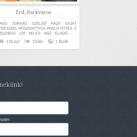
Érd, Parkváros
AGÚ SORHÁZ SZÉLSŐ HÁZA SAJÁT
RÉSSZEL HŐSZIVATTYÚS PADLÓ FŰTÉS, 3
ÓSZOBÁS 120 M2-ES HÁZ ELADÓ. Az
lan 30-as hőszigetelő téglából épült, amelyre
120 m2
3 háló
1 fürdő
...
 nekünk!
nszám:
*