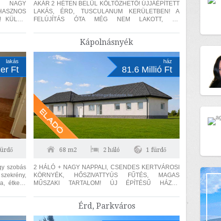
ES NAGY
AKÁR 2 HÉTEN BELÜL KÖLTÖZHETŐ! ÚJJÁÉPÍTETT
 HASZNOS
LAKÁS, ÉRD, TUSCULANUM KERÜLETBEN! A
! KÜLÖN
FELÚJÍTÁS ÓTA MÉG NEM LAKOTT, ÚJ
VAL ÉS
KONDENZÁCIÓS KAZÁN, 15 cm SZIGETELÉS, 2
AUTÓBEÁLLÓ! A lakás...
Kápolnásnyék
lakás
ház
er Ft
81.6 Millió Ft
fürdő
68 m2
2 háló
1 fürdő
agy szobás
2 HÁLÓ + NAGY NAPPALI, CSENDES KERTVÁROSI
KÖRNYÉK, HŐSZIVATTYÚS FŰTÉS, MAGAS
ra, étkező
MŰSZAKI TARTALOM! ÚJ ÉPÍTÉSŰ HÁZAK
KÖRNYEZETÉBEN! Kápolnásnyéken, a Velencei tó
közelében,...
Érd, Parkváros