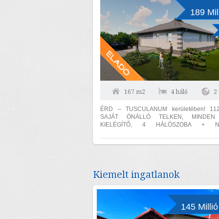
189 Mil
167 m2
4 háló
2
ÉRD – TUSCULANUM kerületében! 11
SAJÁT ÖNÁLLÓ TELKEN, MINDEN
KIELÉGÍTŐ, 4 HÁLÓSZOBA + NA
HŐSZIVATTYÚS PADLÓFŰTÉSSEL, CSAL
Érd-tusculanum, 1120...
Kiemelt ingatlanok
145 Millió