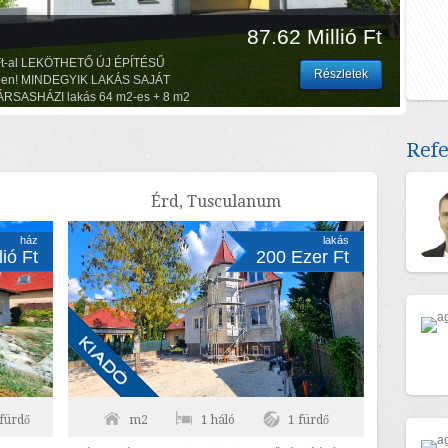
81.9 Millió Ft
TÉSŰ, ENERGIATAKARÉKOS
Részletek
TÁRSASHÁZI lakás 62,5 m2-es +
nappali-konyha-étkező (25,2 m2),
ló első emeleti lakás.
L JÓ T...
Ref
Érd, Tusculanum
ház
lakás
lió Ft
200 Ezer Ft
 fürdő
m2
1 háló
1 fürdő