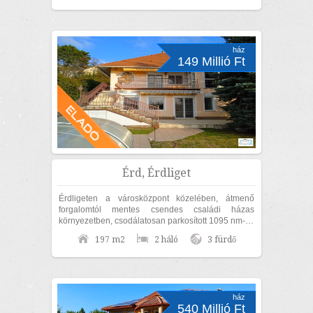
ház
149 Millió Ft
Érd, Érdliget
Érdligeten a városközpont közelében, átmenő
forgalomtól mentes csendes családi házas
környezetben, csodálatosan parkosított 1095 nm-es
díszkertben, nettó 170nm lakóterületű családi...
197 m2
2 háló
3 fürdő
ház
540 Millió Ft