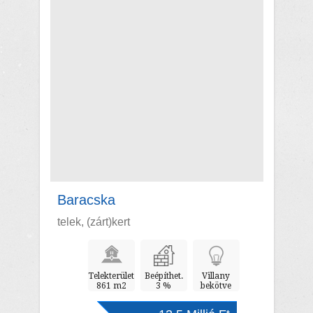
Baracska
telek, (zárt)kert
Telekterület
Beépíthet.
Villany
861 m2
3 %
bekötve