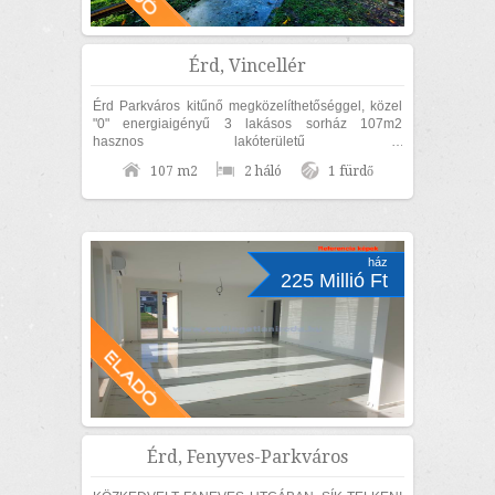
Érd, Vincellér
Érd Parkváros kitűnő megközelíthetőséggel, közel
"0" energiaigényű 3 lakásos sorház 107m2
hasznos lakóterületű 2
szoba+nappalis+GARÁZSOS, belső kétszintes,
107 m2
2 háló
1 fürdő
KÜLÖN UTCAFRONTI...
ház
225 Millió Ft
Érd, Fenyves-Parkváros