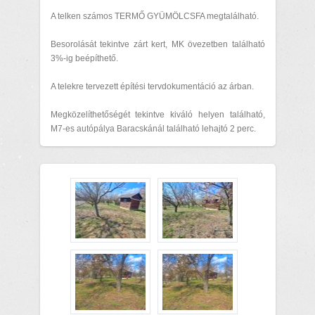
A telken számos TERMŐ GYÜMÖLCSFA megtalálható.
Besorolását tekintve zárt kert, MK övezetben található
3%-ig beépíthető.
A telekre tervezett építési tervdokumentáció az árban.
Megközelíthetőségét tekintve kiváló helyen található,
M7-es autópálya Baracskánál található lehajtó 2 perc.