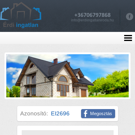
+36706797868
info@erdiingatlaniroda.hu
Azonosító:
EI2696
Megosztás