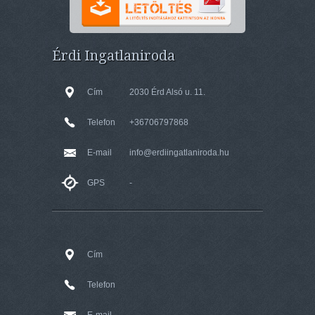
Érdi Ingatlaniroda
Cím
2030 Érd Alsó u. 11.
Telefon
+36706797868
E-mail
info@erdiingatlaniroda.hu
GPS
-
Cím
Telefon
E-mail