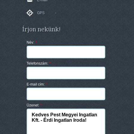
GPS
-
Írjon nekünk!
Név:
*
Telefonszám:
*
E-mail cím:
*
Üzenet:
*