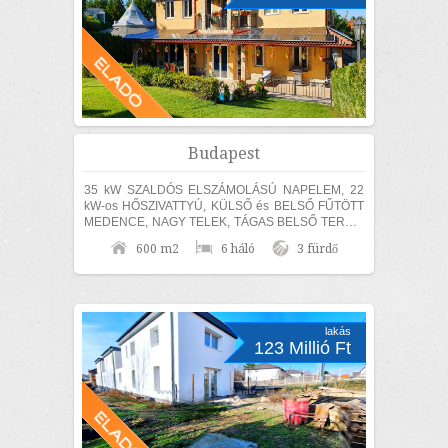
Budapest
35 kW SZALDÓS ELSZÁMOLÁSÚ NAPELEM, 22
kW-os HŐSZIVATTYÚ, KÜLSŐ és BELSŐ FŰTÖTT
MEDENCE, NAGY TELEK, TÁGAS BELSŐ TEREK,
SZÁMOS EXTRÁVAL és akár TELJES
600 m2
6 háló
3 fürdő
BÚTORZATTAL és beépített...
lakás
123 Millió Ft