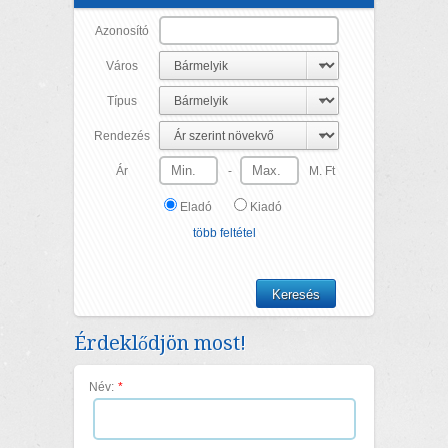
Azonosító
Város
Típus
Rendezés
Ár
-
M. Ft
Eladó
Kiadó
több feltétel
Érdeklődjön most!
Név:
*