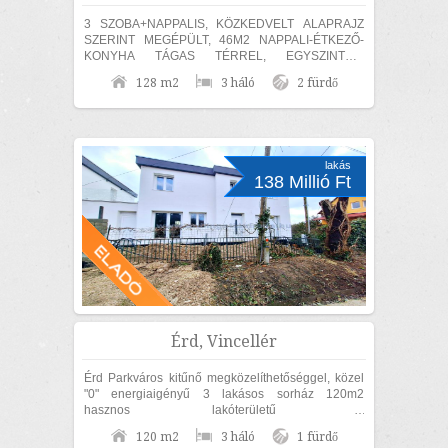
3 SZOBA+NAPPALIS, KÖZKEDVELT ALAPRAJZ
SZERINT MEGÉPÜLT, 46M2 NAPPALI-ÉTKEZŐ-
KONYHA TÁGAS TÉRREL, EGYSZINTES,
MEDITERRÁN CSALÁDI HÁZ ELADÓ! Érden, a
128 m2
3 háló
2 fürdő
Fenyves Parkvárosi részen 840m2...
lakás
138 Millió Ft
Érd, Vincellér
Érd Parkváros kitűnő megközelíthetőséggel, közel
"0" energiaigényű 3 lakásos sorház 120m2
hasznos lakóterületű 3
szoba+nappalis+GARÁZSOS, belső kétszintes,
120 m2
3 háló
1 fürdő
KÜLÖN UTCAFRONTI...