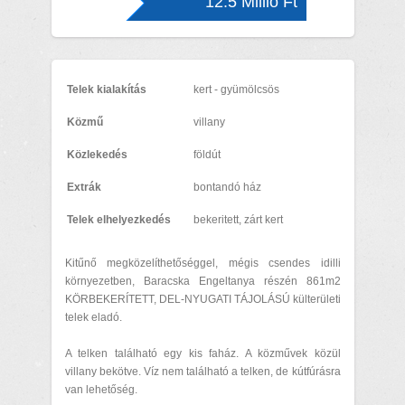
12.5 Millió Ft
Telek kialakítás
kert - gyümölcsös
Közmű
villany
Közlekedés
földút
Extrák
bontandó ház
Telek elhelyezkedés
bekeritett, zárt kert
Kitűnő megközelíthetőséggel, mégis csendes idilli
környezetben, Baracska Engeltanya részén 861m2
KÖRBEKERÍTETT, DEL-NYUGATI TÁJOLÁSÚ külterületi
telek eladó.
A telken található egy kis faház. A közművek közül
villany bekötve. Víz nem található a telken, de kútfúrásra
van lehetőség.