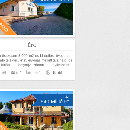
Érd
 összesen 8 000 m2-es Lf építési övezetben
ható telekterület (5 egymás mellett található, de
n-külön helyrajziszámon nyilvántartott
tből áll), 158 m2-es...
158 m2
háló
fürdő
ház
540 Millió Ft