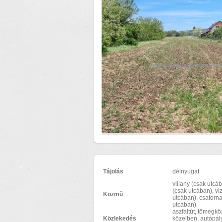
Tájolás
délnyugat
villany (csak utcá
(csak utcában), ví
Közmű
utcában), csatorna
utcában)
aszfaltút, tömegk
Közlekedés
közelben, autópály