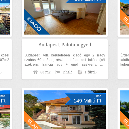
Budapest, Palotanegyed
 közel
Budapest, VIII. kerületében kiadó egy 2 nagy
Érden
107m2
szobás 60 m2-es, részben bútorozott lakás. (két
talál
ű 2
szekrény, francia ágy + éjjeli szekrény, ülő
külö
ntes,
garnitúra, étkező garnitúra). Az ingatlan...
terüle
ő
60 m2
2 háló
1 fürdő
ház
ház
 Ft
149 Millió Ft