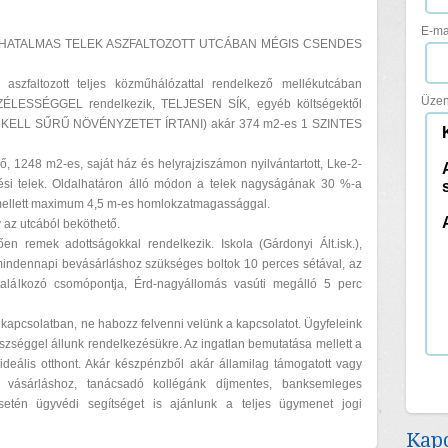
E-ma
HATALMAS TELEK ASZFALTOZOTT UTCÁBAN MÉGIS CSENDES
aszfaltozott teljes közműhálózattal rendelkező mellékutcában
Üzen
ZÉLESSÉGGEL rendelkezik, TELJESEN SÍK, egyéb költségektől
KELL SŰRŰ NÖVÉNYZETET ÍRTANI) akár 374 m2-es 1 SZINTES
ő, 1248 m2-es, saját ház és helyrajziszámon nyilvántartott, Lke-2-
ítési telek. Oldalhatáron álló módon a telek nagyságának 30 %-a
 mellett maximum 4,5 m-es homlokzatmagassággal.
tv az utcából beköthető.
n remek adottságokkal rendelkezik. Iskola (Gárdonyi Ált.isk.),
indennapi bevásárláshoz szükséges boltok 10 perces sétával, az
találkozó csomópontja, Érd-nagyállomás vasúti megálló 5 perc
kapcsolatban, ne habozz felvenni velünk a kapcsolatot. Ügyfeleink
szséggel állunk rendelkezésükre. Az ingatlan bemutatása mellett a
ideális otthont. Akár készpénzből akár államilag támogatott vagy
 a vásárláshoz, tanácsadó kollégánk díjmentes, banksemleges
esetén ügyvédi segítséget is ajánlunk a teljes ügymenet jogi
Kapc