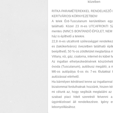
közelben
RITKA PARAMÉTEREKKEL RENDELKEZŐ 
KERTVÁROSI KÖRNYEZETBEN!
A telek Érd-Tusculanum kerületében egy 
található. Közel 23 m-es UTCAFRONTI S
mentes (NINCS BONTANDÓ ÉPÜLET, NEM 
ház is építhető a telekre.
22,8 m-es utcafronti szélességgel rendelkez
es (lakókertváros) övezetben található ép
beépíthető, 50 %-os zöldfelület megtartása
Villany, víz, gáz, csatorna, internet és kábel 
Az ingatlan elhelyezkedésének köszönhetőe
óvoda (Tusculanum), autóbusz megálló, a m
M6-os autópálya 6-os és 7-es főutakkal 
autózással elérhető.
Ha bármilyen kérdésed lenne az ingatlannal 
bizalommal fordulhatnak hozzánk, hiszen ké
mi célunk az, hogy segítsük megtalálni az 
szabad piaci hitelt szeretnél felvenni
ügyintézéssel áll rendelkezésre. Igény 
lebonyolításához.