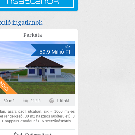
nló ingatlanok
Perkáta
ház
59.9 Millió Ft
80 m2
3 háló
1 fürdő
tán, aszfaltozott utcában, sík ~ 1000 m2-es
kel rendelkező, 80 m2 hasznos lakóterületű, 3
 + nappalis családi ház! A szerződéskötéstől
ott 6 hónapon belül...