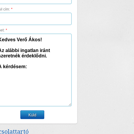
il cím:
*
et:
*
solattartó