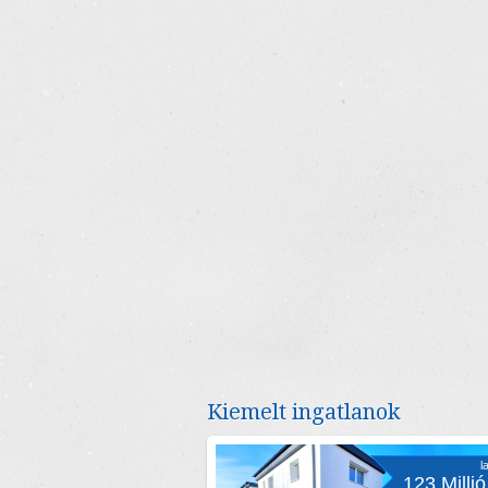
Kiemelt ingatlanok
l
123 Millió