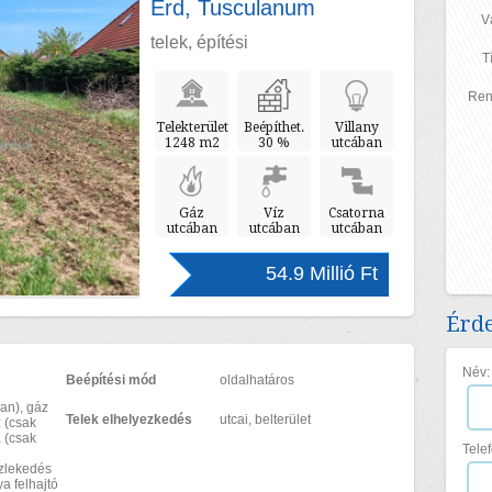
Érd, Tusculanum
V
telek, építési
T
Ren
Telekterület
Beépíthet.
Villany
1248 m2
30 %
utcában
Gáz
Víz
Csatorna
utcában
utcában
utcában
54.9 Millió Ft
Érde
Név:
Beépítési mód
oldalhatáros
ban), gáz
Telek elhelyezkedés
utcai, belterület
z (csak
 (csak
Tele
özlekedés
a felhajtó