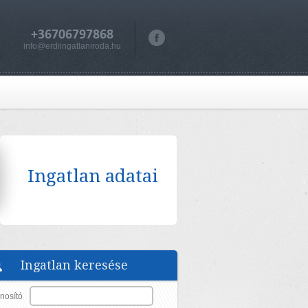
+36706797868
info@erdiingatlaniroda.hu
Ingatlan adatai
Ingatlan keresése
nosító