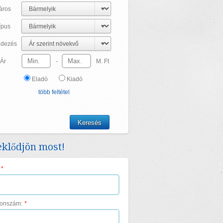
áros
ípus
dezés
Ár
-
M. Ft
Eladó
Kiadó
több feltétel
klődjön most!
*
fonszám:
*