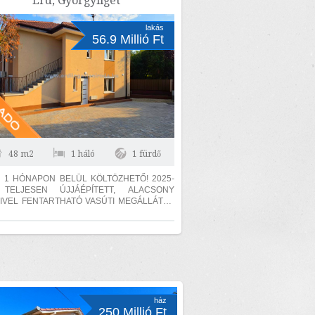
Érd, Györgyliget
lakás
56.9 Millió Ft
48 m2
1 háló
1 fürdő
 1 HÓNAPON BELÜL KÖLTÖZHETŐ! 2025-
 TELJESEN ÚJJÁÉPÍTETT, ALACSONY
IVEL FENTARTHATÓ VASÚTI MEGÁLLÁTÓL
C SÉTÁRA! Érd-Liget kerületben, autóval
ház
250 Millió Ft