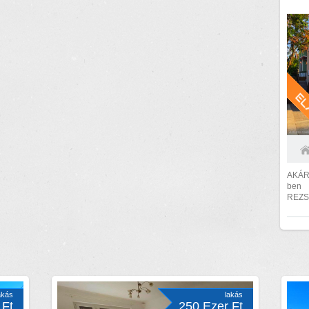
AKÁR
ben
REZS
5 PER
és...
akás
lakás
 Ft
250 Ezer Ft