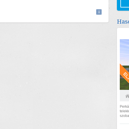
Attributions
i
Haso
Perká
telek
szoba
számít