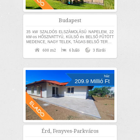
Budapest
35 kW SZALDÓS ELSZÁMOLÁSÚ NAPELEM, 22
kW-os HŐSZIVATTYÚ, KÜLSŐ és BELSŐ FŰTÖTT
MEDENCE, NAGY TELEK, TÁGAS BELSŐ TEREK,
SZÁMOS EXTRÁVAL és akár TELJES
600 m2
6 háló
3 fürdő
BÚTORZATTAL és beépített...
ház
209.9 Millió Ft
Érd, Fenyves-Parkváros