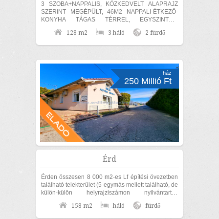
3 SZOBA+NAPPALIS, KÖZKEDVELT ALAPRAJZ
SZERINT MEGÉPÜLT, 46M2 NAPPALI-ÉTKEZŐ-
KONYHA TÁGAS TÉRREL, EGYSZINTES,
MEDITERRÁN CSALÁDI HÁZ ELADÓ! Érden, a
128 m2
3 háló
2 fürdő
Fenyves Parkvárosi részen 840m2...
ház
250 Millió Ft
Érd
Érden összesen 8 000 m2-es Lf építési övezetben
található telekterület (5 egymás mellett található, de
külön-külön helyrajziszámon nyilvántartott
területből áll), 158 m2-es...
158 m2
háló
fürdő