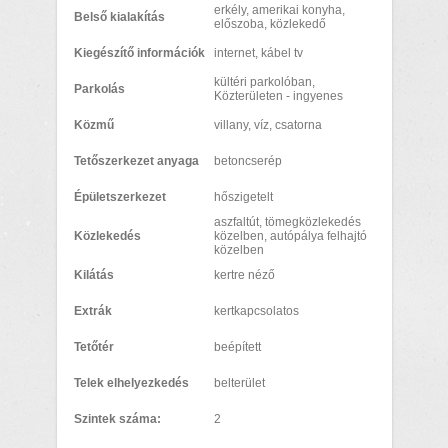
erkély, amerikai konyha,
Belső kialakítás
előszoba, közlekedő
Kiegészítő információk
internet, kábel tv
kültéri parkolóban,
Parkolás
Közterületen - ingyenes
Közmű
villany, víz, csatorna
Tetőszerkezet anyaga
betoncserép
Épületszerkezet
hőszigetelt
aszfaltút, tömegközlekedés
Közlekedés
közelben, autópálya felhajtó
közelben
Kilátás
kertre néző
Extrák
kertkapcsolatos
Tetőtér
beépített
Telek elhelyezkedés
belterület
Szintek száma:
2