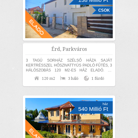
138 Millió Ft
CSOK
Érd, Parkváros
3 TAGÚ SORHÁZ SZÉLSŐ HÁZA SAJÁT
KERTRÉSSZEL HŐSZIVATTYÚS PADLÓ FŰTÉS, 3
HÁLÓSZOBÁS 120 M2-ES HÁZ ELADÓ. Az
ingatlan 30-as hőszigetelő téglából épült, amelyre
120 m2
3 háló
1 fürdő
15 cm...
ház
540 Millió Ft