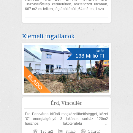
Tisztviselőtelep kerületében, aszfaltozott utcában,
667 m2-es telken, téglából épült, 64 m2-es, 1 szoba
+ nappalis, felújított családi ház eladó. A...
Kiemelt ingatlanok
lakás
138 Millió Ft
Érd, Vincellér
Érd Parkváros kitűnő megközelíthetőséggel, közel
"0" energiaigényű 3 lakásos sorház 120m2
hasznos lakóterületű 3
szoba+nappalis+GARÁZSOS, belső kétszintes,
120 m2
3 háló
1 fürdő