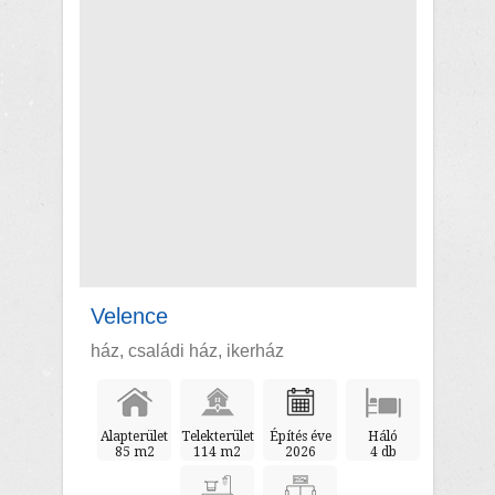
Velence
ház, családi ház, ikerház
Alapterület
Telekterület
Építés éve
Háló
85 m2
114 m2
2026
4 db