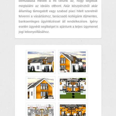
bemutatása mellett a mi célunk az, hogy segítsük
megtalálni az ideális otthont. Akár készpénzből akár
államilag támogatott vagy szabad piaci hitelt szeretnél
felvenni a vásárláshoz, tanácsadó kollégánk díjmentes,
banksemleges ügyintézéssel áll rendelkezésre. Igény
esetén ügyvédi segítséget is ajánlunk a teljes ügymenet
jogi lebonyolításához.