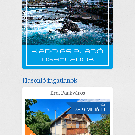
Hasonló ingatlanok
Érd, Parkváros
ház
78.9 Millió Ft