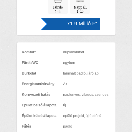
Fürdő
Nappali
1 db
2 db
71.9 Millió Ft
Komfort
duplakomfort
Fürdő/WC
egyben
Burkolat
laminált padló, járólap
Energiatanúsítvány
A+
Környezeti hatás
napfényes, világos, csendes
Épület belső állapota
új
Épület külső állapota
épülő projekt, új építésű
Fűtés
padló