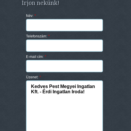
Írjon nekünk!
Név:
*
Telefonszám:
*
E-mail cím:
*
Üzenet:
*