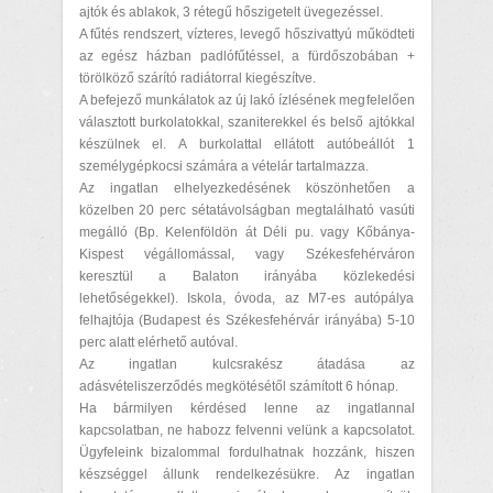
ajtók és ablakok, 3 rétegű hőszigetelt üvegezéssel.
A fűtés rendszert, vízteres, levegő hőszivattyú működteti
az egész házban padlófűtéssel, a fürdőszobában +
törölköző szárító radiátorral kiegészítve.
A befejező munkálatok az új lakó ízlésének megfelelően
választott burkolatokkal, szaniterekkel és belső ajtókkal
készülnek el. A burkolattal ellátott autóbeállót 1
személygépkocsi számára a vételár tartalmazza.
Az ingatlan elhelyezkedésének köszönhetően a
közelben 20 perc sétatávolságban megtalálható vasúti
megálló (Bp. Kelenföldön át Déli pu. vagy Kőbánya-
Kispest végállomással, vagy Székesfehérváron
keresztül a Balaton irányába közlekedési
lehetőségekkel). Iskola, óvoda, az M7-es autópálya
felhajtója (Budapest és Székesfehérvár irányába) 5-10
perc alatt elérhető autóval.
Az ingatlan kulcsrakész átadása az
adásvételiszerződés megkötésétől számított 6 hónap.
Ha bármilyen kérdésed lenne az ingatlannal
kapcsolatban, ne habozz felvenni velünk a kapcsolatot.
Ügyfeleink bizalommal fordulhatnak hozzánk, hiszen
készséggel állunk rendelkezésükre. Az ingatlan