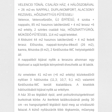
VELENCEI TÓNÁL CSALÁDI HÁZ, 4 HÁLÓSZOBÁVAL
+ 26 m2-es NAPPALI, DUPLAKOMFORT, ALACSONY
REZSIVEL, HŐSZIVATTYÚS FŰTÉSSEL!
Velence, Velencefürdőn, ÚJ ÉPÍTÉSŰ, 4 szoba +
nappalis, 85 m2 hasznos lakóterületű + 4 m2 terasz +6
m2 erkély, 2 szintes családi ház, HŐSZIVATTYÚRÓL
MÜKÖDŐ FŰTÉSSEL 114 m2 saját telekkel.
A földszint 44 m2 hasznos lakóterületű + 4 m2 fedett
terasz. Előszoba, nappali-konyha-étkező (26 m2),
kamra, félszoba (8 m2), 2 fürdőszoba-WC helyiségekből
áll.
A nappaliból kijárat nyílik a teraszra ahonnan egy
lépéssel a saját kertjük kényelmét élvezhetik az itt lakók.
Az emeleten 41 m2-en (+6 m2 erkély) közlekedőről
nyílóan 3 hálószoba (11,3; 10,7; 9,1 m2) valamint
fürdőszoba-WC került kialakításra. A kisebbik
hálószóbából kijárat nyílik az erkélyre.
A ház 30-as téglából épül, amit polisztirolszigeteléssel
burkolnak körbe. Az ikerfelek találkozásánál pedig 30
cm –es hangszigetelő téglából épül meg az elválasztó
falazat. A külső nyílászárók több légkamrás, műanyag