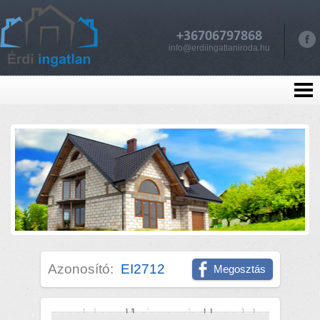
+36706797868
info@erdiingatlaniroda.hu
Azonosító:
EI2712
Megosztás