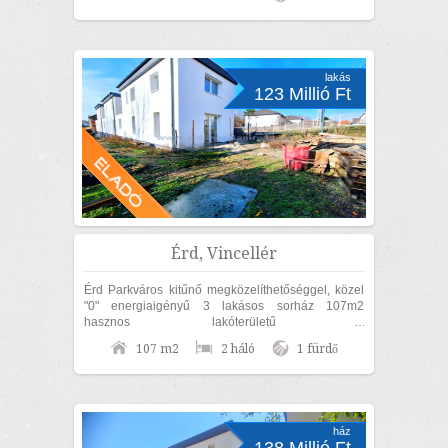
KÜLÖN UTCAFRONTI...
lakás
123 Millió Ft
Érd, Vincellér
Érd Parkváros kitűnő megközelíthetőséggel, közel
"0" energiaigényű 3 lakásos sorház 107m2
hasznos lakóterületű 2
szoba+nappalis+GARÁZSOS, belső kétszintes,
107 m2
2 háló
1 fürdő
KÜLÖN UTCAFRONTI...
ház