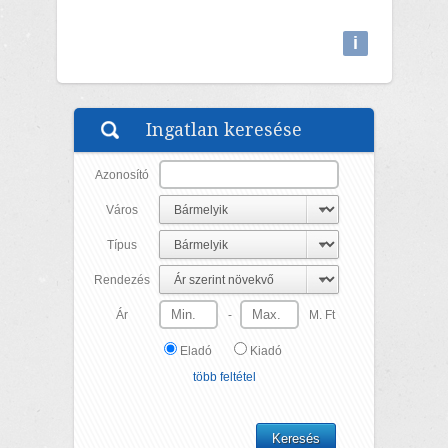
i
Attributions
Ingatlan keresése
Azonosító
Város
Típus
Rendezés
Ár
-
M. Ft
Eladó
Kiadó
több feltétel