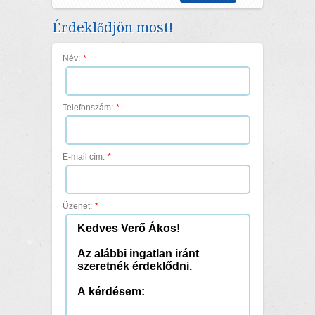
Érdeklődjön most!
Név:
*
Telefonszám:
*
E-mail cím:
*
Üzenet:
*