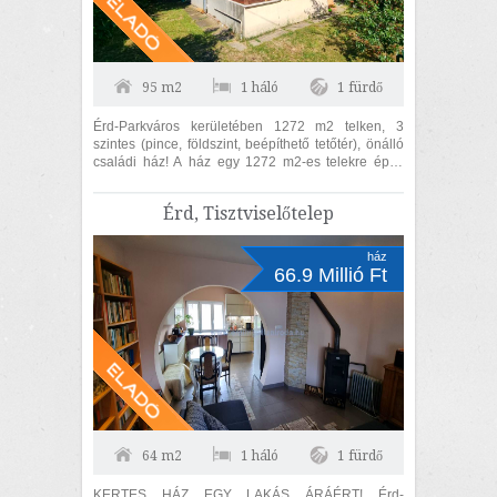
95 m2
1 háló
1 fürdő
Érd-Parkváros kerületében 1272 m2 telken, 3
szintes (pince, földszint, beépíthető tetőtér), önálló
családi ház! A ház egy 1272 m2-es telekre épült
téglából. 95 m2 lakóterületű...
Érd, Tisztviselőtelep
ház
66.9 Millió Ft
64 m2
1 háló
1 fürdő
KERTES HÁZ EGY LAKÁS ÁRÁÉRT! Érd-