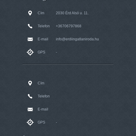
Cím
2030 Érd Alsó u. 11.
Telefon
+36706797868
E-mail
info@erdiingatlaniroda.hu
GPS
-
Cím
Telefon
E-mail
GPS
-