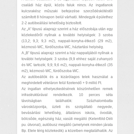
családi ház épül, közös faluk nincs. Az ingatlanok
kulcsrakész műszaki befejezése szerződéskötéstől
számított 8 hónapon belül várható. Mindegyik épülethez
2-2 autóbeállási lehetőség biztosított.
Az „A” típusú alaprajz szerint a ház előszobája után egy
közlekedőről nyílnak a további helyiségek: 3 szoba
(13,2; 9,3; 9,3 m2), nappali-konyha-étkező (29 m2),
kézmosó-WC, fürdőszoba-WC, háztartási helyiség.
A „B” típusú alaprajz szerint a ház nappalijából nyílnak a
további helyiségek: 3 szoba (9,9 ehhez saját zuhanyzó
és WC tartozik; 9,9; 9,6 m2), nappali-konyha-étkező (35
m2), kézmosó-WC, fürdőszoba-WC.
Az autóbeállók és a kizárólagos telek használat a
meghirdetett vételáron felül fizetendő + 9 millió Ft.
Az ingatlan elhelyezkedésének köszönhetően remek
infrastruktúrával rendelkezik. 10 perces séta
távolságban találhatók: Százhalombatta
városközpontja, üzleti és szolgáltató negyede,
bevásárlási lehetőség, általános iskola, óvodák,
bölcsőde, egészség ház, vasúti megálló (Kelenföld-Déli
pu. útvonal), autóbusz megálló (amelynek minden járata
Bp. Etele térig közlekedik) a közelben megtalálhatók. Az