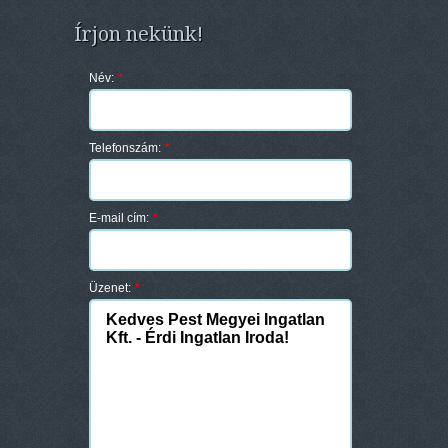
Írjon nekünk!
Név:
*
Telefonszám:
*
E-mail cím:
*
Üzenet:
*