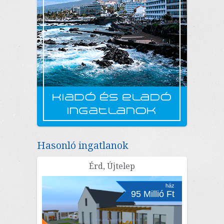
Hasonló ingatlanok
Érd, Újtelep
ház
95 Millió Ft