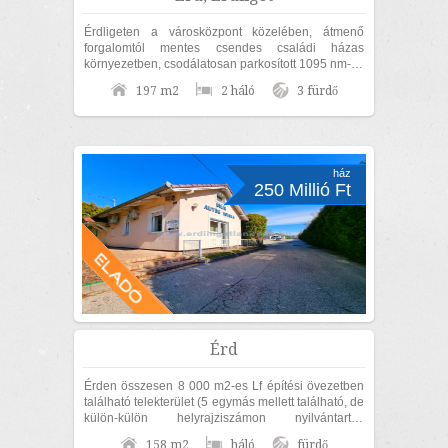
Érdligeten a városközpont közelében, átmenő
forgalomtól mentes csendes családi házas
környezetben, csodálatosan parkosított 1095 nm-es
díszkertben, nettó 170nm lakóterületű családi...
197 m2
2 háló
3 fürdő
ház
250 Millió Ft
Érd
Érden összesen 8 000 m2-es Lf építési övezetben
található telekterület (5 egymás mellett található, de
külön-külön helyrajziszámon nyilvántartott
területből áll), 158 m2-es...
158 m2
háló
fürdő