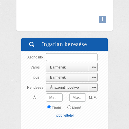
i
Attributions
Ingatlan keresése
Azonosító
Város
Típus
Rendezés
Ár
-
M. Ft
Eladó
Kiadó
több feltétel