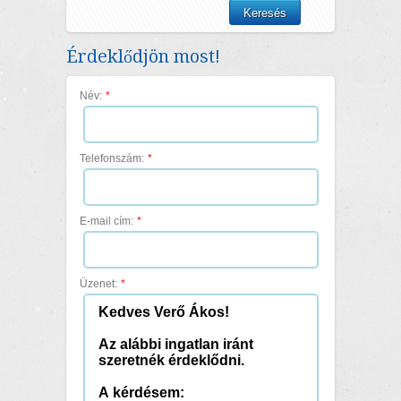
Érdeklődjön most!
Név:
*
Telefonszám:
*
E-mail cím:
*
Üzenet:
*