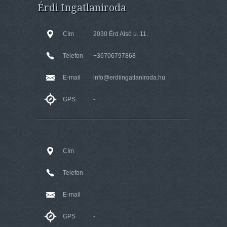
Érdi Ingatlaniroda
Cím
2030 Érd Alsó u. 11.
Telefon
+36706797868
E-mail
info@erdiingatlaniroda.hu
GPS
-
Cím
Telefon
E-mail
GPS
-