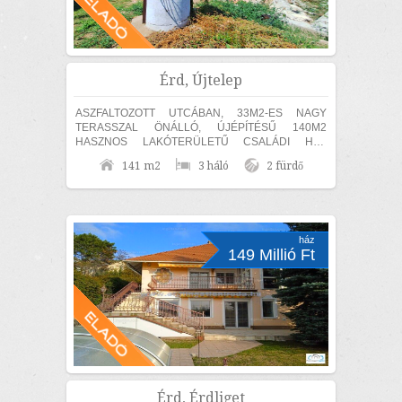
Érd, Újtelep
ASZFALTOZOTT UTCÁBAN, 33M2-ES NAGY
TERASSZAL ÖNÁLLÓ, ÚJÉPÍTÉSŰ 140M2
HASZNOS LAKÓTERÜLETŰ CSALÁDI HÁZ
ELADÓ! KÜLÖN SZÜLŐI HÁLÓ,
141 m2
3 háló
2 fürdő
FÜRDŐSZOBÁVAL ÉS GARDRÓBBAL! A TELKEN
ÁSOTT...
ház
149 Millió Ft
Érd, Érdliget