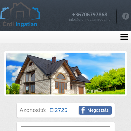
+36706797868
info@erdiingatlaniroda.hu
Azonosító:
EI2725
Megosztás