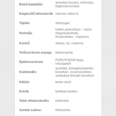
amerikai konyha, előszoba,
Belső kialakítás
légkondicionálás
Kiegészítő információk
internet, kábel tv
Tájolás
délnyugat
kültéri parkolóban – külön
Parkolás
megvásárolható,
Közterületen - ingyenes
Közmű
villany, víz, csatorna
Tetőszerkezet anyaga
betoncserép
POROTHERM tégla,
Épületszerkezet
hőszigetelt
aszfaltút, tömegközlekedés
Közlekedés
közelben, vonat közelben,
autópálya felhajtó közelben
Kilátás
kertre néző
Extrák
kertkapcsolatos
Telek elhelyezkedés
belterület
Szintek száma:
földszintes