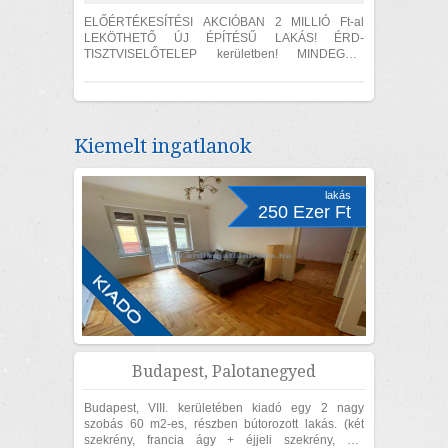
ELŐÉRTÉKESÍTÉSI AKCIÓBAN 2 MILLIÓ Ft-al
LEKÖTHETŐ ÚJ ÉPÍTÉSŰ LAKÁS! ÉRD-
TISZTVISELŐTELEP kerületben! MINDEGYIK
LAKÁS SAJÁT FŐVÍZMÉRŐ ÓRÁVAL
RENDELKEZIK! A TÁRSASHÁZI...
Kiemelt ingatlanok
lakás
250 Ezer Ft
Budapest, Palotanegyed
Budapest, VIII. kerületében kiadó egy 2 nagy
szobás 60 m2-es, részben bútorozott lakás. (két
szekrény, francia ágy + éjjeli szekrény, ülő