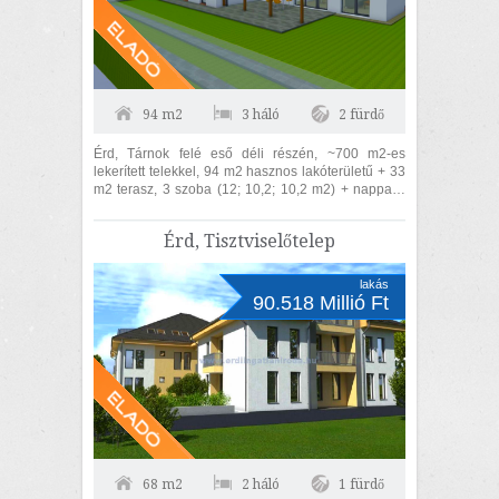
94 m2
3 háló
2 fürdő
Érd, Tárnok felé eső déli részén, ~700 m2-es
lekerített telekkel, 94 m2 hasznos lakóterületű + 33
m2 terasz, 3 szoba (12; 10,2; 10,2 m2) + nappalis
(33 m2) + duplafürdőszobás, családi...
Érd, Tisztviselőtelep
lakás
90.518 Millió Ft
68 m2
2 háló
1 fürdő