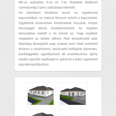
M6-os autópálya 6-os és 7-es főutakkal találkozó
csomópontja 5 perc autózással elérhető.
Ha bármilyen kérdésed lenne az ingatlannal
kapcsolatban, ne habozz felvenni velünk a kapcsolatot.
Ügyfeleink bizalommal fordulhatnak hozzánk, hiszen
készséggel állunk rendelkezésükre. Az ingatlan
bemutatása mellett a mi célunk az, hogy segítsük
megtalálni az ideális otthont. Akár készpénzből akár
államilag támogatott vagy szabad piaci hitelt szeretnél
felvenni a vásárláshoz, tanácsadó kollégánk díjmentes,
bankfüggetlen ügyintézéssel áll rendelkezésre. Igény
esetén ügyvédi segítséget is ajánlunk a teljes ügymenet
jogi lebonyolításához.