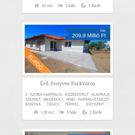
garnitúra, étkező garnitúra). Az ingatlan...
60 m2
2 háló
1 fürdő
ház
209.9 Millió Ft
Érd, Fenyves-Parkváros
3 SZOBA+NAPPALIS, KÖZKEDVELT ALAPRAJZ
SZERINT MEGÉPÜLT, 46M2 NAPPALI-ÉTKEZŐ-
KONYHA TÁGAS TÉRREL, EGYSZINTES,
MEDITERRÁN CSALÁDI HÁZ ELADÓ! Érden, a
128 m2
3 háló
2 fürdő
Fenyves Parkvárosi részen 840m2...