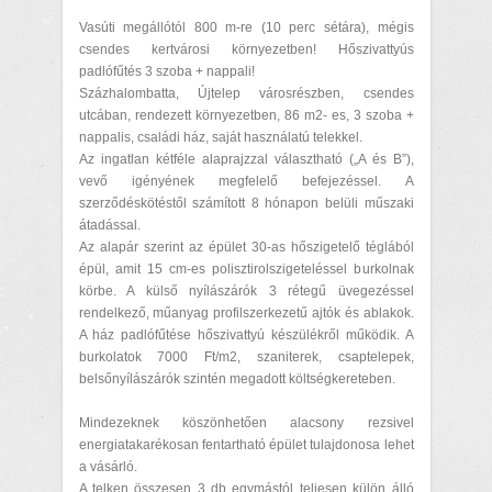
Vasúti megállótól 800 m-re (10 perc sétára), mégis
csendes kertvárosi környezetben! Hőszivattyús
padlófűtés 3 szoba + nappali!
Százhalombatta, Újtelep városrészben, csendes
utcában, rendezett környezetben, 86 m2- es, 3 szoba +
nappalis, családi ház, saját használatú telekkel.
Az ingatlan kétféle alaprajzzal választható („A és B”),
vevő igényének megfelelő befejezéssel. A
szerződéskötéstől számított 8 hónapon belüli műszaki
átadással.
Az alapár szerint az épület 30-as hőszigetelő téglából
épül, amit 15 cm-es polisztirolszigeteléssel burkolnak
körbe. A külső nyílászárók 3 rétegű üvegezéssel
rendelkező, műanyag profilszerkezetű ajtók és ablakok.
A ház padlófűtése hőszivattyú készülékről működik. A
burkolatok 7000 Ft/m2, szaniterek, csaptelepek,
belsőnyílászárók szintén megadott költségkereteben.
Mindezeknek köszönhetően alacsony rezsivel
energiatakarékosan fentartható épület tulajdonosa lehet
a vásárló.
A telken összesen 3 db egymástól teljesen külön álló