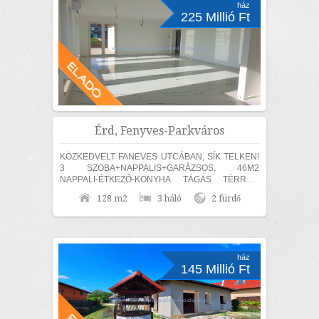
ház
225 Millió Ft
Érd, Fenyves-Parkváros
KÖZKEDVELT FANEVES UTCÁBAN, SÍK TELKEN!
3 SZOBA+NAPPALIS+GARÁZSOS, 46M2
NAPPALI-ÉTKEZŐ-KONYHA TÁGAS TÉRREL,
EGYSZINTES, MEDITERRÁN STÍLUSÚ CSALÁDI
128 m2
3 háló
2 fürdő
HÁZ ELADÓ! MAGAS MŰSZAKI TARTALOMMAL,...
ház
145 Millió Ft