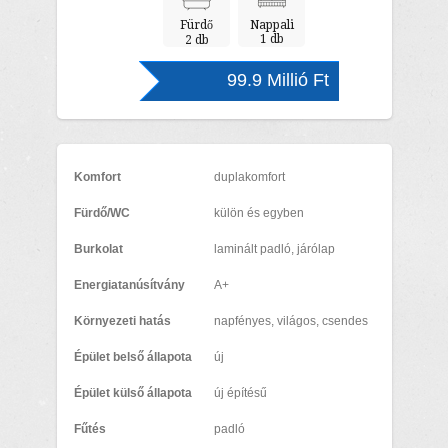
Fürdő
Nappali
1 db
2 db
99.9 Millió Ft
Komfort
duplakomfort
Fürdő/WC
külön és egyben
Burkolat
laminált padló, járólap
Energiatanúsítvány
A+
Környezeti hatás
napfényes, világos, csendes
Épület belső állapota
új
Épület külső állapota
új építésű
Fűtés
padló