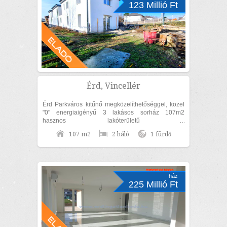
123 Millió Ft
Érd, Vincellér
Érd Parkváros kitűnő megközelíthetőséggel, közel
"0" energiaigényű 3 lakásos sorház 107m2
hasznos lakóterületű 2
szoba+nappalis+GARÁZSOS, belső kétszintes,
107 m2
2 háló
1 fürdő
KÜLÖN UTCAFRONTI...
ház
225 Millió Ft