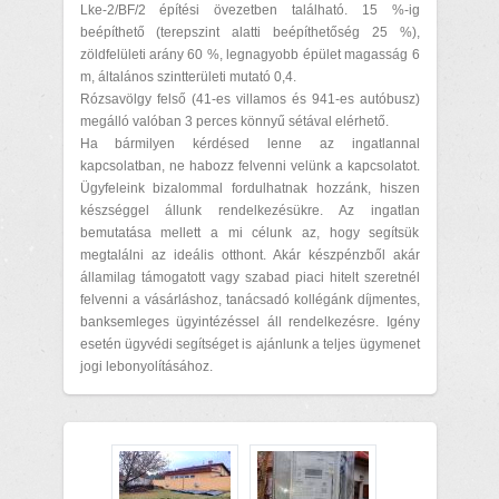
Lke-2/BF/2 építési övezetben található. 15 %-ig
beépíthető (terepszint alatti beépíthetőség 25 %),
zöldfelületi arány 60 %, legnagyobb épület magasság 6
m, általános szintterületi mutató 0,4.
Rózsavölgy felső (41-es villamos és 941-es autóbusz)
megálló valóban 3 perces könnyű sétával elérhető.
Ha bármilyen kérdésed lenne az ingatlannal
kapcsolatban, ne habozz felvenni velünk a kapcsolatot.
Ügyfeleink bizalommal fordulhatnak hozzánk, hiszen
készséggel állunk rendelkezésükre. Az ingatlan
bemutatása mellett a mi célunk az, hogy segítsük
megtalálni az ideális otthont. Akár készpénzből akár
államilag támogatott vagy szabad piaci hitelt szeretnél
felvenni a vásárláshoz, tanácsadó kollégánk díjmentes,
banksemleges ügyintézéssel áll rendelkezésre. Igény
esetén ügyvédi segítséget is ajánlunk a teljes ügymenet
jogi lebonyolításához.