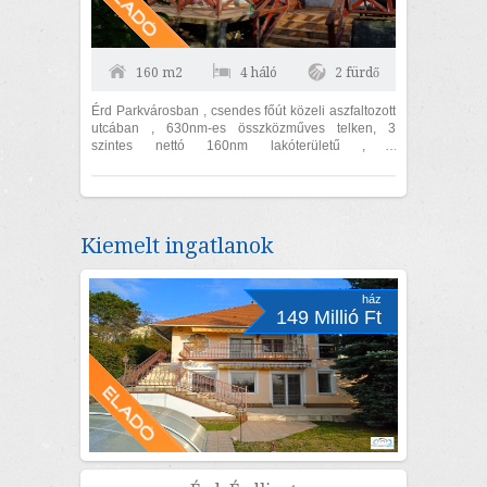
160 m2
4 háló
2 fürdő
Érd Parkvárosban , csendes főút közeli aszfaltozott
utcában , 630nm-es összközműves telken, 3
szintes nettó 160nm lakóterületű , 4
hálószoba+nappalis , dupla komfortos családi
20nm-es...
Kiemelt ingatlanok
ház
149 Millió Ft