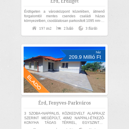
Érd, Érdliget
Érdligeten a városközpont közelében, átmenő
forgalomtól mentes csendes családi házas
környezetben, csodálatosan parkosított 1095 nm-es
díszkertben, nettó 170nm lakóterületű családi...
197 m2
2 háló
3 fürdő
ház
209.9 Millió Ft
Érd, Fenyves-Parkváros
3 SZOBA+NAPPALIS, KÖZKEDVELT ALAPRAJZ
SZERINT MEGÉPÜLT, 46M2 NAPPALI-ÉTKEZŐ-
KONYHA TÁGAS TÉRREL, EGYSZINTES,
MEDITERRÁN CSALÁDI HÁZ ELADÓ! Érden, a