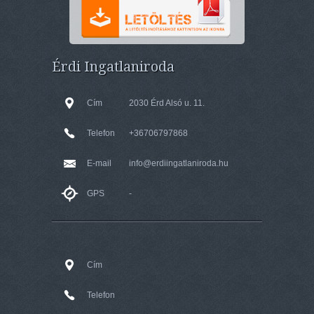
Érdi Ingatlaniroda
Cím
2030 Érd Alsó u. 11.
Telefon
+36706797868
E-mail
info@erdiingatlaniroda.hu
GPS
-
Cím
Telefon