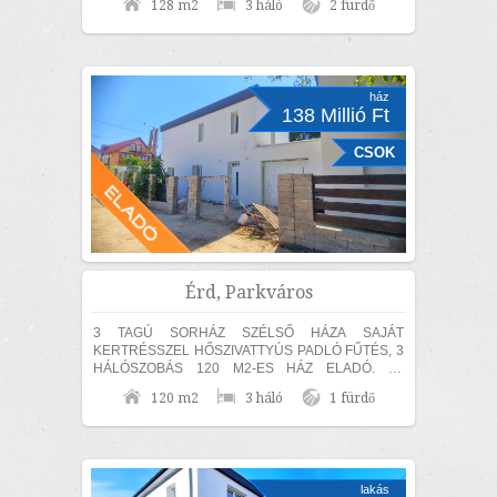
128 m2
3 háló
2 fürdő
Fenyves Parkvárosi részen 840m2...
ház
138 Millió Ft
CSOK
Érd, Parkváros
3 TAGÚ SORHÁZ SZÉLSŐ HÁZA SAJÁT
KERTRÉSSZEL HŐSZIVATTYÚS PADLÓ FŰTÉS, 3
HÁLÓSZOBÁS 120 M2-ES HÁZ ELADÓ. Az
ingatlan 30-as hőszigetelő téglából épült, amelyre
120 m2
3 háló
1 fürdő
15 cm...
lakás