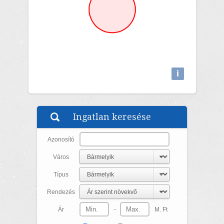
i
Attributions
Ingatlan keresése
Azonosító
Város
Típus
Rendezés
Ár
-
M. Ft