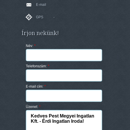
E-mail
GPS
-
Írjon nekünk!
Név:
*
Telefonszám:
*
E-mail cím:
*
Üzenet:
*