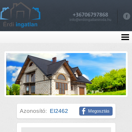
+36706797868
info@erdiingatlaniroda.hu
Azonosító:
EI2462
Megosztás