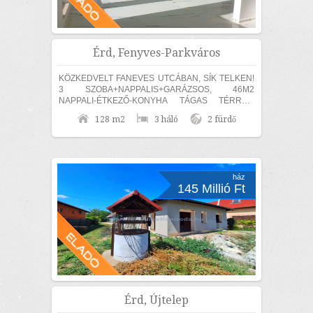
Érd, Fenyves-Parkváros
KÖZKEDVELT FANEVES UTCÁBAN, SÍK TELKEN!
3 SZOBA+NAPPALIS+GARÁZSOS, 46M2
NAPPALI-ÉTKEZŐ-KONYHA TÁGAS TÉRREL,
EGYSZINTES, MEDITERRÁN STÍLUSÚ CSALÁDI
128 m2
3 háló
2 fürdő
HÁZ ELADÓ! MAGAS MŰSZAKI TARTALOMMAL,...
ház
145 Millió Ft
Érd, Újtelep