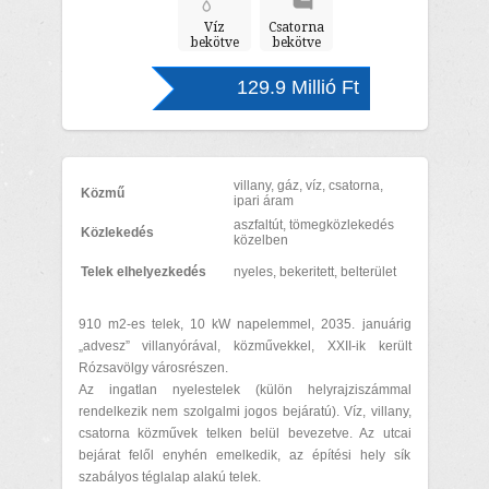
Víz
Csatorna
bekötve
bekötve
129.9 Millió Ft
villany, gáz, víz, csatorna,
Közmű
ipari áram
aszfaltút, tömegközlekedés
Közlekedés
közelben
Telek elhelyezkedés
nyeles, bekeritett, belterület
910 m2-es telek, 10 kW napelemmel, 2035. januárig
„advesz” villanyórával, közművekkel, XXII-ik került
Rózsavölgy városrészen.
Az ingatlan nyelestelek (külön helyrajziszámmal
rendelkezik nem szolgalmi jogos bejáratú). Víz, villany,
csatorna közművek telken belül bevezetve. Az utcai
bejárat felől enyhén emelkedik, az építési hely sík
szabályos téglalap alakú telek.