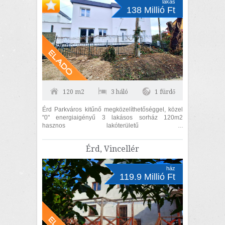
lakás
138 Millió Ft
120 m2
3 háló
1 fürdő
Érd Parkváros kitűnő megközelíthetőséggel, közel
"0" energiaigényű 3 lakásos sorház 120m2
hasznos lakóterületű 3
szoba+nappalis+GARÁZSOS, belső kétszintes,
KÜLÖN UTCAFRONTI...
Érd, Vincellér
ház
119.9 Millió Ft