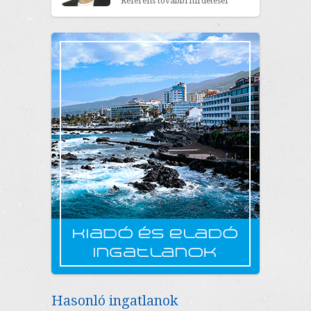
Referens további hirdetései
Hasonló ingatlanok