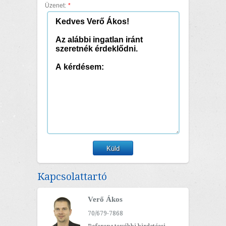
Üzenet:
*
Kapcsolattartó
Verő Ákos
70/679-7868