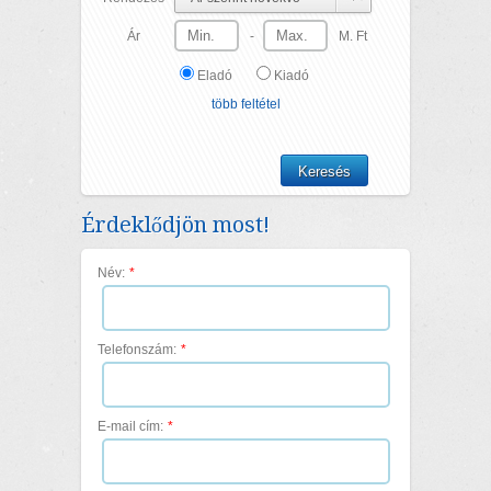
Ár
-
M. Ft
Eladó
Kiadó
több feltétel
Érdeklődjön most!
Név:
*
Telefonszám:
*
E-mail cím:
*