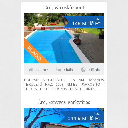
Érd, Városközpont
ház
149 Millió Ft
117 m2
3 háló
2 fürdő
HUPPS!!!! MEGTALÁLTA! 116 NM HASZNOS
TERÜLETŰ HÁZ, 1058 NM-ES PARKOSÍTOTT
TELKEN, ÉPÍTETT ÚSZÓMEDENCE, HINTA EU-s
aljzattal, KERTI HALASTÓ, NYÁRI KONYHA,
SÖRCSAPOLÓ. Nézzük a...
Érd, Fenyves-Parkváros
ház
144.9 Millió Ft