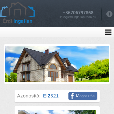
+36706797868
info@erdiingatlaniroda.hu
Azonosító:
EI2521
Megosztás