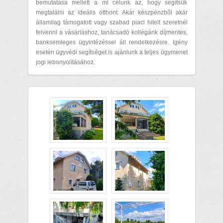
bemutatása mellett a mi célunk az, hogy segítsük
megtalálni az ideális otthont. Akár készpénzből akár
államilag támogatott vagy szabad piaci hitelt szeretnél
felvenni a vásárláshoz, tanácsadó kollégánk díjmentes,
banksemleges ügyintézéssel áll rendelkezésre. Igény
esetén ügyvédi segítséget is ajánlunk a teljes ügymenet
jogi lebonyolításához.