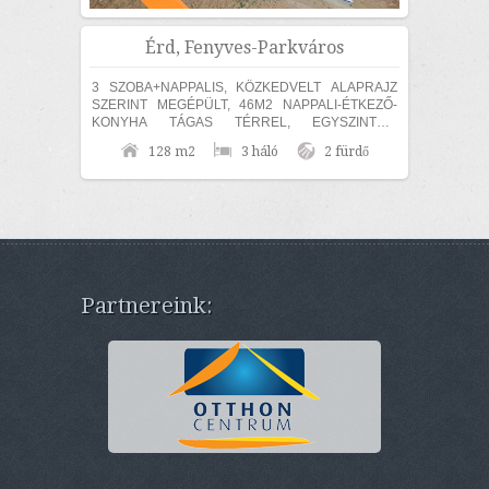
Érd, Fenyves-Parkváros
3 SZOBA+NAPPALIS, KÖZKEDVELT ALAPRAJZ
SZERINT MEGÉPÜLT, 46M2 NAPPALI-ÉTKEZŐ-
KONYHA TÁGAS TÉRREL, EGYSZINTES,
MEDITERRÁN CSALÁDI HÁZ ELADÓ! Érden, a
128 m2
3 háló
2 fürdő
Fenyves Parkvárosi részen 840m2...
Partnereink: