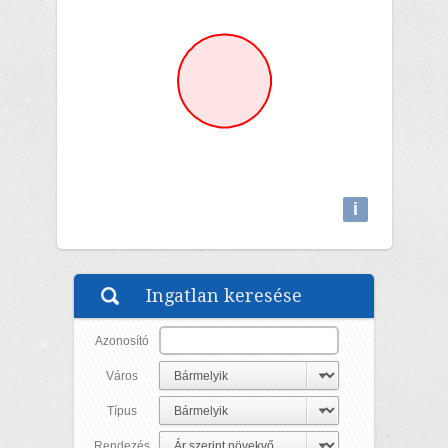
i
Attributions
Ingatlan keresése
Azonosító
Város
Típus
Rendezés