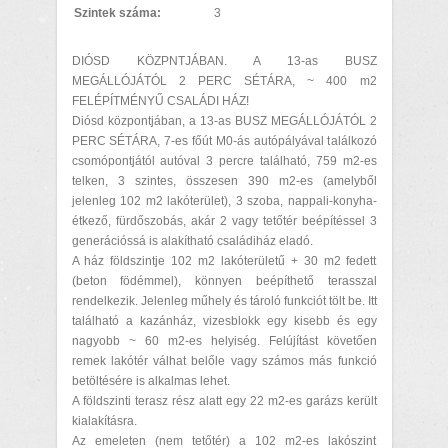
Szintek száma:
3
DIÓSD KÖZPNTJÁBAN. A 13-as BUSZ
MEGÁLLÓJÁTÓL 2 PERC SÉTÁRA, ~ 400 m2
FELÉPÍTMÉNYŰ CSALÁDI HÁZ!
Diósd központjában, a 13-as BUSZ MEGÁLLÓJÁTÓL 2
PERC SÉTÁRA, 7-es főút M0-ás autópályával találkozó
csomópontjától autóval 3 percre található, 759 m2-es
telken, 3 szintes, összesen 390 m2-es (amelyből
jelenleg 102 m2 lakóterület), 3 szoba, nappali-konyha-
étkező, fürdőszobás, akár 2 vagy tetőtér beépítéssel 3
generációssá is alakítható családiház eladó.
A ház földszintje 102 m2 lakóterületű + 30 m2 fedett
(beton födémmel), könnyen beépíthető terasszal
rendelkezik. Jelenleg műhely és tároló funkciót tölt be. Itt
található a kazánház, vizesblokk egy kisebb és egy
nagyobb ~ 60 m2-es helyiség. Felújítást követően
remek lakótér válhat belőle vagy számos más funkció
betöltésére is alkalmas lehet.
A földszinti terasz rész alatt egy 22 m2-es garázs került
kialakításra.
Az emeleten (nem tetőtér) a 102 m2-es lakószint