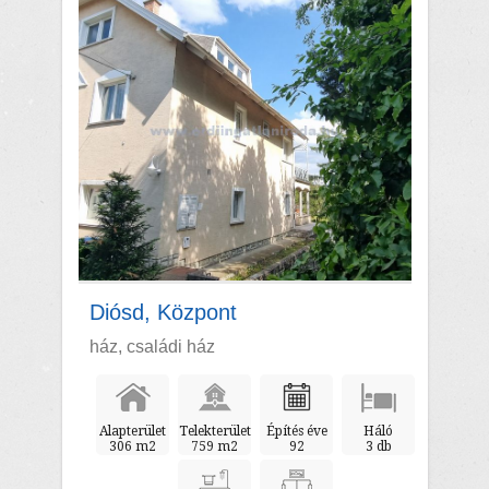
Diósd, Központ
ház, családi ház
Alapterület
Telekterület
Építés éve
Háló
306 m2
759 m2
92
3 db