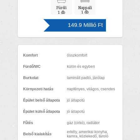
Fürdő
Nappali
1 db
1 db
149.9 Millió Ft
Komfort
összkomfort
Fürdő/WC
külön és egyben
Burkolat
laminált padló, járólap
Környezeti hatás
napfényes, világos, csendes
Épület belső állapota
jó állapotú
Épület külső állapota
jó állapotú
Fűtés
gáz (cirkó), radiátor
erkély, amerikai konyha,
Belső kialakítás
kamra, közlekedő, tároló