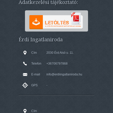
Adatkezelési tájékoztató:
Érdi Ingatlaniroda
Cím
2030 Érd Alsó u. 11.
Telefon
+36706797868
E-mail
info@erdiingatlaniroda.hu
GPS
-
Cím