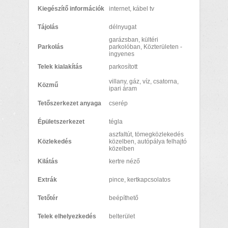
Kiegészítő információk
internet, kábel tv
Tájolás
délnyugat
garázsban, kültéri
Parkolás
parkolóban, Közterületen -
ingyenes
Telek kialakítás
parkosított
villany, gáz, víz, csatorna,
Közmű
ipari áram
Tetőszerkezet anyaga
cserép
Épületszerkezet
tégla
aszfaltút, tömegközlekedés
Közlekedés
közelben, autópálya felhajtó
közelben
Kilátás
kertre néző
Extrák
pince, kertkapcsolatos
Tetőtér
beépíthető
Telek elhelyezkedés
belterület