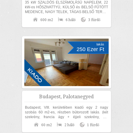
35 kW SZALDÓS ELSZÁMOLÁSÚ NAPELEM, 22
kW-os HŐSZIVATTYÚ, KÜLSŐ és BELSŐ FŰTÖTT
MEDENCE, NAGY TELEK, TÁGAS BELSŐ TEREK,
SZÁMOS EXTRÁVAL és akár TELJES
600 m2
6 háló
3 fürdő
BÚTORZATTAL és beépített...
lakás
250 Ezer Ft
Budapest, Palotanegyed
Budapest, VIII. kerületében kiadó egy 2 nagy
szobás 60 m2-es, részben bútorozott lakás. (két
szekrény, francia ágy + éjjeli szekrény, ülő
garnitúra, étkező garnitúra). Az ingatlan...
60 m2
2 háló
1 fürdő