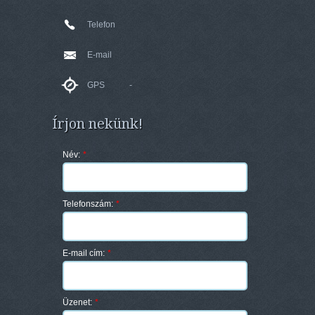
Telefon
E-mail
GPS
-
Írjon nekünk!
Név:
*
Telefonszám:
*
E-mail cím:
*
Üzenet:
*