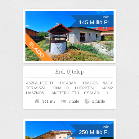
ház
145 Millió Ft
Érd, Újtelep
ASZFALTOZOTT UTCÁBAN, 33M2-ES NAGY
TERASSZAL ÖNÁLLÓ, ÚJÉPÍTÉSŰ 140M2
HASZNOS LAKÓTERÜLETŰ CSALÁDI HÁZ
ELADÓ! KÜLÖN SZÜLŐI HÁLÓ,
141 m2
3 háló
2 fürdő
FÜRDŐSZOBÁVAL ÉS GARDRÓBBAL! A TELKEN
ÁSOTT...
ház
250 Millió Ft