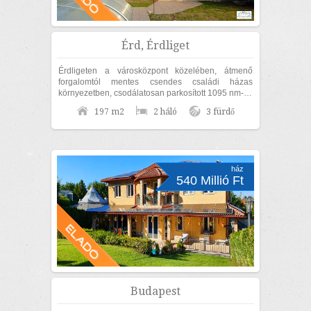
Érd, Érdliget
Érdligeten a városközpont közelében, átmenő
forgalomtól mentes csendes családi házas
környezetben, csodálatosan parkosított 1095 nm-es
díszkertben, nettó 170nm lakóterületű családi...
197 m2
2 háló
3 fürdő
ház
540 Millió Ft
Budapest