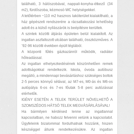
található, 3 hálószobával, nappali-konyha-étkező (34
m2), fürdőszoba, kézmosó-WC helyiségekkel.
A tetőtérben ~110 m2 hasznos lakóterület kialakítható, a
ház gépészeti rendszerére a rácsatlakozási lehetőség
adott és a külső nyílászárók is beépítésre kerültek.
A szintek közötti átjárás épületen belül kialakított. Az
ingatlan aszfaltozott utcában található, összközműves. A
’92-96 közötti években épült téglából.
A központi fűtés gázkazánról működik, radiátor
hőleadással.
Az ingatlan elhelyezkedésének köszönhetően remek
adottságokkal rendelkezik. Iskola, óvoda autóbusz
megálló, a mindennapi bevásárláshoz szükséges boltok
2-5 perces könnyű sétával, az M7-es, M0-ás és M6-os
autópálya 6-os és 7-es főutak 5-8 perc autózással
elérhetők.
IGÉNY ESETÉN A TELEK TERÜLET NÖVELHETŐ A
SZOMSZÉDOS HÁTSÓ TELEK MEGVÁSÁRLÁSÁVAL!
Ha bármilyen kérdésed lenne az ingatlannal
kapcsolatban, ne habozz felvenni velünk a kapcsolatot.
Ügyfeleink bizalommal fordulhatnak hozzánk, hiszen
készséggel állunk rendelkezésükre. Az ingatlan