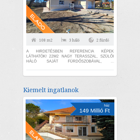
108 m2
3 háló
2 fürdő
A HIRDETÉSBEN REFERENCIA KÉPEK
LÁTHATÓK! 22M2 NAGY TERASSZAL, SZÜLŐI
HÁLÓ SAJÁT FÜRDŐSZOBÁVAL, 3
SZOBA+NAPPALIS ÚJÉPÍTÉSŰ ÖNÁLLÓ
CSALÁDI HÁZ, PRÉMIUM KIVITELEZÉSSEL
ELADÓ!...
Kiemelt ingatlanok
ház
149 Millió Ft