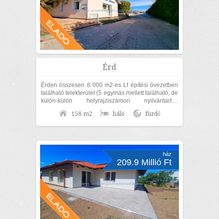
Érd
Érden összesen 8 000 m2-es Lf építési övezetben
található telekterület (5 egymás mellett található, de
külön-külön helyrajziszámon nyilvántartott
területből áll), 158 m2-es...
158 m2
háló
fürdő
ház
209.9 Millió Ft