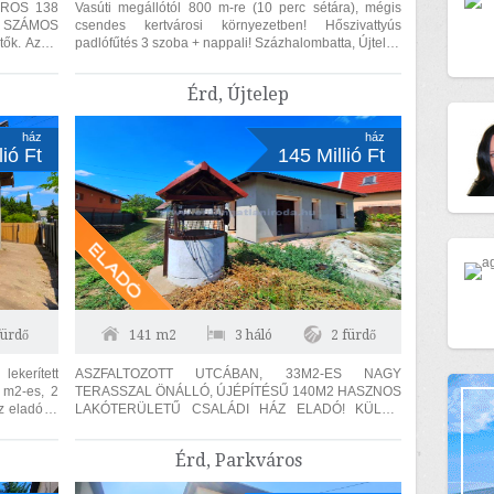
Vasúti megállótól 800 m-re (10 perc sétára), mégis
csendes kertvárosi környezetben! Hőszivattyús
Az ár
padlófűtés 3 szoba + nappali! Százhalombatta, Újtelep
városrészben, csendes utcában,...
Érd, Újtelep
ház
ház
lió Ft
145 Millió Ft
fürdő
141 m2
3 háló
2 fürdő
ekerített
ASZFALTOZOTT UTCÁBAN, 33M2-ES NAGY
2 m2-es, 2
TERASSZAL ÖNÁLLÓ, ÚJÉPÍTÉSŰ 140M2 HASZNOS
z eladó! A
LAKÓTERÜLETŰ CSALÁDI HÁZ ELADÓ! KÜLÖN
SZÜLŐI HÁLÓ, FÜRDŐSZOBÁVAL ÉS
GARDRÓBBAL! A TELKEN ÁSOTT...
Érd, Parkváros