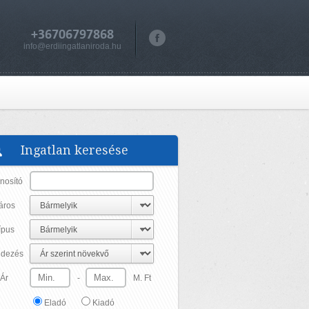
+36706797868
info@erdiingatlaniroda.hu
Ingatlan keresése
nosító
áros
ípus
dezés
Ár
-
M. Ft
Eladó
Kiadó