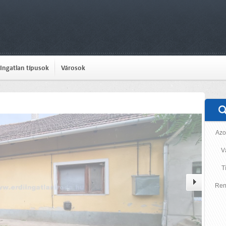
Ingatlan típusok
Városok
Azo
V
T
Ren