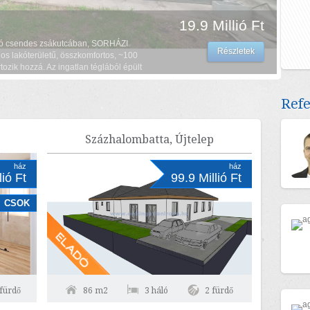
19.9 Millió Ft
ható csendes zsákutcában, SORHÁZI
Részletek
s lakóterületű, összkomfortos, ~100
rtozik hozzá. Az ingatlan téglából épült
szoba (20 m2), konyha-...
Ref
Százhalombatta, Újtelep
ház
ház
lió Ft
99.9 Millió Ft
CSOK
 fürdő
86 m2
3 háló
2 fürdő