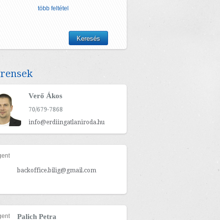
több feltétel
erensek
Verő Ákos
70/679-7868
info@erdiingatlaniroda.hu
backoffice.bilig@gmail.com
Palich Petra