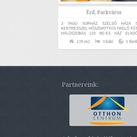
Érd, Parkváros
3 TAGÚ SORHÁZ SZÉLSŐ HÁZA S
KERTRÉSSZEL HŐSZIVATTYÚS PADLÓ FŰTÉ
HÁLÓSZOBÁS 120 M2-ES HÁZ ELADÓ.
ingatlan 30-as hőszigetelő téglából épült, a
120 m2
3 háló
1 fürd
15 cm...
Partnereink: