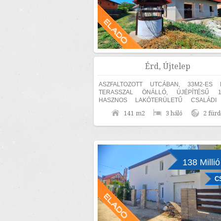
Érd, Újtelep
ASZFALTOZOTT UTCÁBAN, 33M2-ES 
TERASSZAL ÖNÁLLÓ, ÚJÉPÍTÉSŰ 1
HASZNOS LAKÓTERÜLETŰ CSALÁDI
ELADÓ! KÜLÖN SZÜLŐI HÁ
141 m2
3 háló
2 fürd
FÜRDŐSZOBÁVAL ÉS GARDRÓBBAL! A T
ÁSOTT...
138 Millió
C