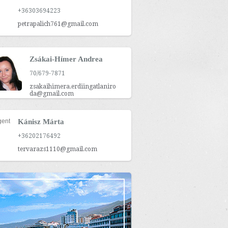
+36303694223
petrapalich761@gmail.com
Zsákai-Hímer Andrea
70/679-7871
zsakaihimera.erdiingatlaniro
da@gmail.com
Kánisz Márta
+36202176492
tervarazs1110@gmail.com