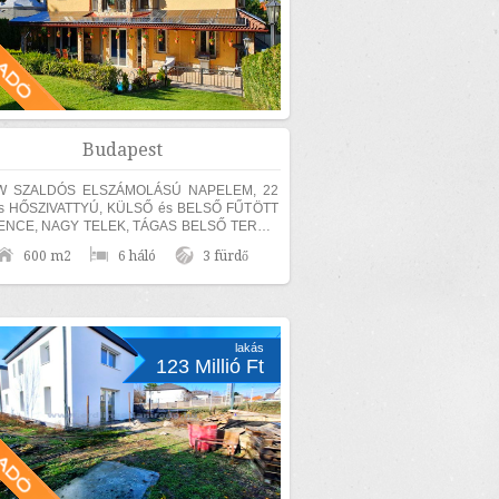
Budapest
W SZALDÓS ELSZÁMOLÁSÚ NAPELEM, 22
s HŐSZIVATTYÚ, KÜLSŐ és BELSŐ FŰTÖTT
NCE, NAGY TELEK, TÁGAS BELSŐ TEREK,
MOS EXTRÁVAL és akár TELJES
600 m2
6 háló
3 fürdő
ZATTAL és beépített...
lakás
123 Millió Ft