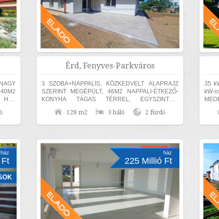
Érd, Fenyves-Parkváros
NAGY
3 SZOBA+NAPPALIS, KÖZKEDVELT ALAPRAJZ
35 k
40M2
SZERINT MEGÉPÜLT, 46M2 NAPPALI-ÉTKEZŐ-
kW-o
 HÁZ
KONYHA TÁGAS TÉRREL, EGYSZINTES,
MEDE
LÓ,
MEDITERRÁN CSALÁDI HÁZ ELADÓ! Érden, a
SZÁ
ő
128 m2
3 háló
2 fürdő
ELKEN
Fenyves Parkvárosi részen 840m2...
BÚTOR
ház
ház
 Ft
225 Millió Ft
SOK