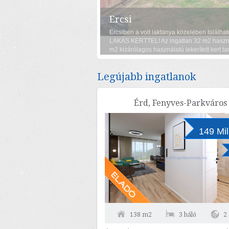
Ercsi
Ercsiben a volt laktanya közelében talál
LAKÁS KERTTEL! Az ingatlan 32 m2 haszno
m2 kizárólagos használatú lekerített kert ta
a fűtése gázkonvektorral történik. Nappali-
Legújabb ingatlanok
Érd, Fenyves-Parkváros
149 Mil
138 m2
3 háló
2