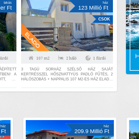
lakás
ház
er Ft
123 Millió Ft
CSOK
fürdő
107 m2
2 háló
1 fürdő
ÁÉPÍTETT
3 TAGÚ SORHÁZ SZÉLSŐ HÁZ SAJÁT
TBEN! A
KERTRÉSSZEL HŐSZIVATTYÚS PADLÓ FŰTÉS, 2
TT, ÚJ
HÁLÓSZOBÁS + NAPPALIS 107 M2-ES HÁZ ELADÓ.
ELÉS, 2
Az ingatlan 30-as hőszigetelő téglából épült, amelyre
15...
ház
ház
 Ft
209.9 Millió Ft