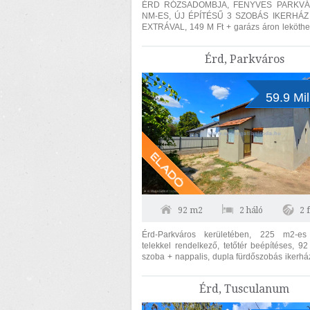
ÉRD RÓZSADOMBJA, FENYVES PARKVÁROS 138
NM-ES, ÚJ ÉPÍTÉSŰ 3 SZOBÁS IKERHÁZ SZÁMOS
EXTRÁVAL, 149 M Ft + garázs áron leköthetők. 
ikerházanknt értendő. ÁTADÁS 2027.I....
Érd, Parkváros
59.9 Mil
92 m2
2 háló
2 
Érd-Parkváros kerületében, 225 m2-es l
telekkel rendelkező, tetőtér beépítéses, 9
szoba + nappalis, dupla fürdőszobás ikerhá
földszint 46 m2. Előszoba,...
Érd, Tusculanum