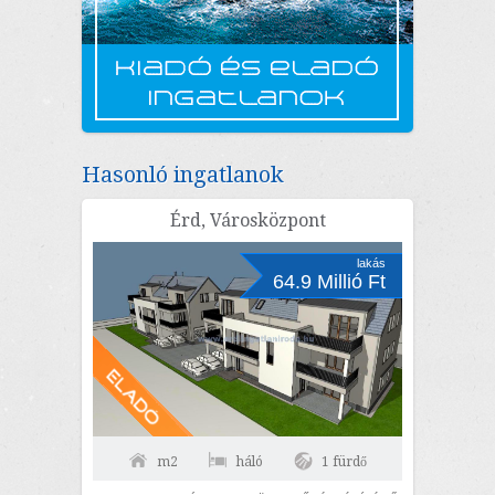
Hasonló ingatlanok
Érd, Városközpont
lakás
64.9 Millió Ft
m2
háló
1 fürdő