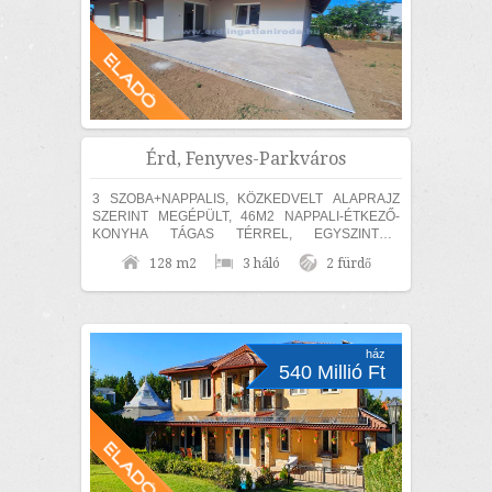
Érd, Fenyves-Parkváros
3 SZOBA+NAPPALIS, KÖZKEDVELT ALAPRAJZ
SZERINT MEGÉPÜLT, 46M2 NAPPALI-ÉTKEZŐ-
KONYHA TÁGAS TÉRREL, EGYSZINTES,
MEDITERRÁN CSALÁDI HÁZ ELADÓ! Érden, a
128 m2
3 háló
2 fürdő
Fenyves Parkvárosi részen 840m2...
ház
540 Millió Ft