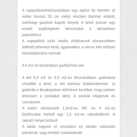
A nappaliban/hálószobában egy egész fal mentén (4
méter hosszú 55 cm mély) részben tükörrel ellátott,
minőségi gardrob kapott helyett. A felső polcok egy
emelő segítségével lehozhatok a kényelmes
pakoláshoz.
A nappaliból nyíló erkély zöldövezeti környezetben
tölthető pihenést kínál, ugyanakkor a városi élet előnyei
karnyújtásnyira vannak.
A 6 m2-es konyhában gáztűzhely van.
A két 6,5 m2 és 9,5 m2-es félszobákban galériával
növelték a teret, a két kamasz fiatalembernek. (a
galériák a fényképeken kitörlésre kerültek, hogy jobban
lehessen a szobákat látni). A szobák világosok és
csendesek.
A külön elhelyezett 1,5m2-es WC és 4 m2-es
fürdőszoba mellett egy 1,5 m2-es rakodó/tároló is
rakodó helyet biztosít.
A lakás nagyon jó elosztású és ideális választás
pároknak, vagy kisebb családoknak!