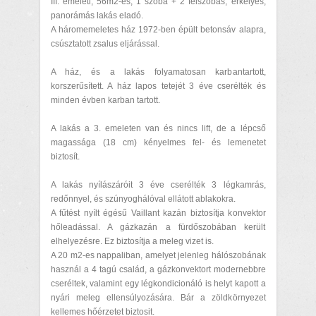
III. emeleti, 56m2-es, 1 szoba + 2 félszobás, erkélyes,
panorámás lakás eladó.
A háromemeletes ház 1972-ben épült betonsáv alapra,
csúsztatott zsalus eljárással.
A ház, és a lakás folyamatosan karbantartott,
korszerűsített. A ház lapos tetejét 3 éve cserélték és
minden évben karban tartott.
A lakás a 3. emeleten van és nincs lift, de a lépcső
magassága (18 cm) kényelmes fel- és lemenetet
biztosít.
A lakás nyílászáróit 3 éve cserélték 3 légkamrás,
redőnnyel, és szúnyoghálóval ellátott ablakokra.
A fűtést nyílt égésű Vaillant kazán biztosítja konvektor
hőleadással. A gázkazán a fürdőszobában került
elhelyezésre. Ez biztosítja a meleg vizet is.
A 20 m2-es nappaliban, amelyet jelenleg hálószobának
használ a 4 tagú család, a gázkonvektort modernebbre
cseréltek, valamint egy légkondicionáló is helyt kapott a
nyári meleg ellensúlyozására. Bár a zöldkörnyezet
kellemes hőérzetet biztosit.