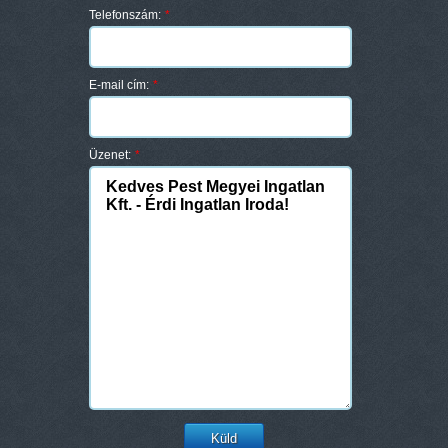
Telefonszám:
*
E-mail cím:
*
Üzenet:
*