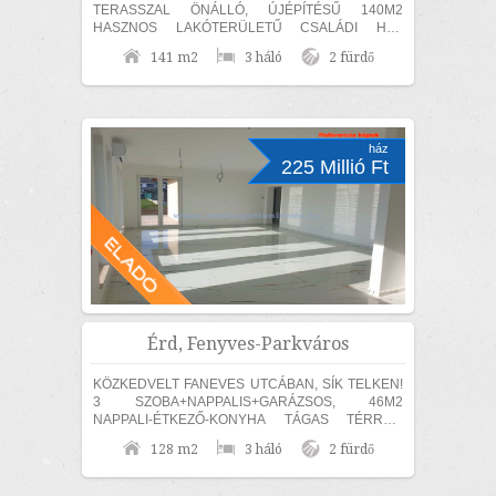
TERASSZAL ÖNÁLLÓ, ÚJÉPÍTÉSŰ 140M2
HASZNOS LAKÓTERÜLETŰ CSALÁDI HÁZ
ELADÓ! KÜLÖN SZÜLŐI HÁLÓ,
141 m2
3 háló
2 fürdő
FÜRDŐSZOBÁVAL ÉS GARDRÓBBAL! A TELKEN
ÁSOTT...
ház
225 Millió Ft
Érd, Fenyves-Parkváros
KÖZKEDVELT FANEVES UTCÁBAN, SÍK TELKEN!
3 SZOBA+NAPPALIS+GARÁZSOS, 46M2
NAPPALI-ÉTKEZŐ-KONYHA TÁGAS TÉRREL,
EGYSZINTES, MEDITERRÁN STÍLUSÚ CSALÁDI
128 m2
3 háló
2 fürdő
HÁZ ELADÓ! MAGAS MŰSZAKI TARTALOMMAL,...