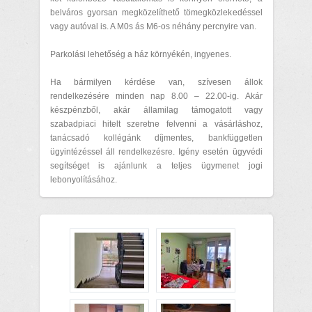
belváros gyorsan megközelíthető tömegközlekedéssel
vagy autóval is. A M0s ás M6-os néhány percnyire van.
Parkolási lehetőség a ház környékén, ingyenes.
Ha bármilyen kérdése van, szívesen állok
rendelkezésére minden nap 8.00 – 22.00-ig. Akár
készpénzből, akár államilag támogatott vagy
szabadpiaci hitelt szeretne felvenni a vásárláshoz,
tanácsadó kollégánk díjmentes, bankfüggetlen
ügyintézéssel áll rendelkezésre. Igény esetén ügyvédi
segítséget is ajánlunk a teljes ügymenet jogi
lebonyolításához.