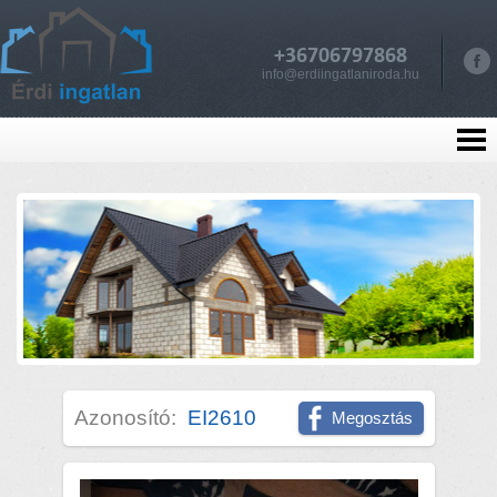
+36706797868
info@erdiingatlaniroda.hu
Azonosító:
EI2610
Megosztás