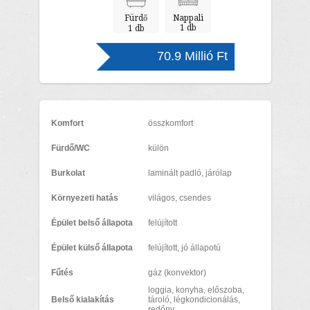
Fürdő
Nappali
1 db
1 db
70.9 Millió Ft
Komfort
összkomfort
Fürdő/WC
külön
Burkolat
laminált padló, járólap
Környezeti hatás
világos, csendes
Épület belső állapota
felújított
Épület külső állapota
felújított, jó állapotú
Fűtés
gáz (konvektor)
loggia, konyha, előszoba,
Belső kialakítás
tároló, légkondicionálás,
redőny