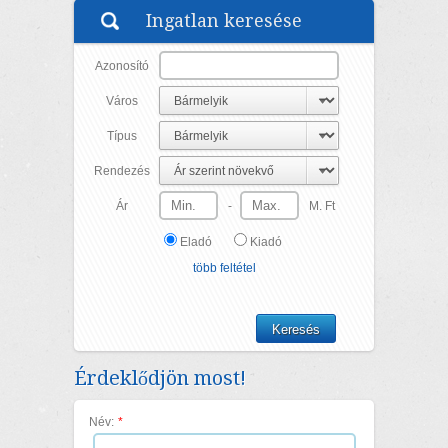
Ingatlan keresése
Azonosító
Város
Típus
Rendezés
Ár
-
M. Ft
Eladó
Kiadó
több feltétel
Érdeklődjön most!
Név:
*