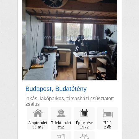
Budapest, Budatétény
lakás, lakóparkos, társasházi csúsztatott
zsalus
Alapterület
Telekterület
Építés éve
Háló
56 m2
m2
1972
2 db