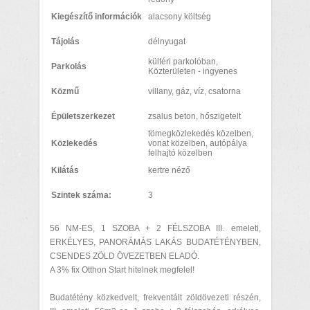
Kiegészítő információk
alacsony költség
Tájolás
délnyugat
kültéri parkolóban,
Parkolás
Közterületen - ingyenes
Közmű
villany, gáz, víz, csatorna
Épületszerkezet
zsalus beton, hőszigetelt
tömegközlekedés közelben,
Közlekedés
vonat közelben, autópálya
felhajtó közelben
Kilátás
kertre néző
Szintek száma:
3
56 NM-ES, 1 SZOBA + 2 FÉLSZOBA III. emeleti,
ERKÉLYES, PANORÁMÁS LAKÁS BUDATÉTÉNYBEN,
CSENDES ZÖLD ÖVEZETBEN ELADÓ.
A 3% fix Otthon Start hitelnek megfelel!
Budatétény közkedvelt, frekventált zöldövezeti részén,