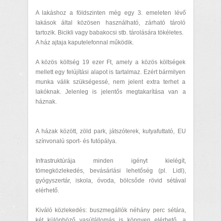
A lakáshoz a földszinten még egy 3. emeleten lévő
lakások által közösen használható, zárható tároló
tartozik. Bicikli vagy babakocsi stb. tárolására tökéletes.
A ház ajtaja kaputelefonnal működik.
A közös költség 19 ezer Ft, amely a közös költségek
mellett egy felújítási alapot is tartalmaz. Ezért bármilyen
munka válik szükségessé, nem jelent extra terhet a
lakóknak. Jelenleg is jelentős megtakarítása van a
háznak.
A házak között, zöld park, játszóterek, kutyafuttató, EU
színvonalú sport- és futópálya.
Infrastruktúrája minden igényt kielégít,
tömegközlekedés, bevásárlási lehetőség (pl. Lidl),
gyógyszertár, iskola, óvoda, bölcsőde rövid sétával
elérhető.
Kiváló közlekedés: buszmegállók néhány perc sétára,
két különböző vasútállomás is könnyen elérhető, a