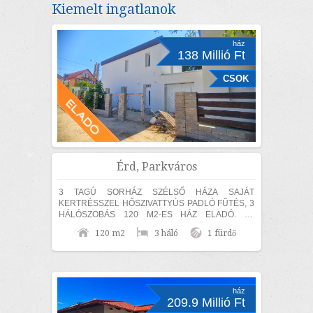
Kiemelt ingatlanok
ház
138 Millió Ft
CSOK
Érd, Parkváros
3 TAGÚ SORHÁZ SZÉLSŐ HÁZA SAJÁT
KERTRÉSSZEL HŐSZIVATTYÚS PADLÓ FŰTÉS, 3
HÁLÓSZOBÁS 120 M2-ES HÁZ ELADÓ. Az
ingatlan 30-as hőszigetelő téglából épült, amelyre
120 m2
3 háló
1 fürdő
15 cm...
ház
209.9 Millió Ft