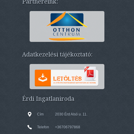
Partnereink:
Adatkezelési tájékoztató:
Érdi Ingatlaniroda
Cím
2030 Érd Alsó u. 11.
Telefon
+36706797868