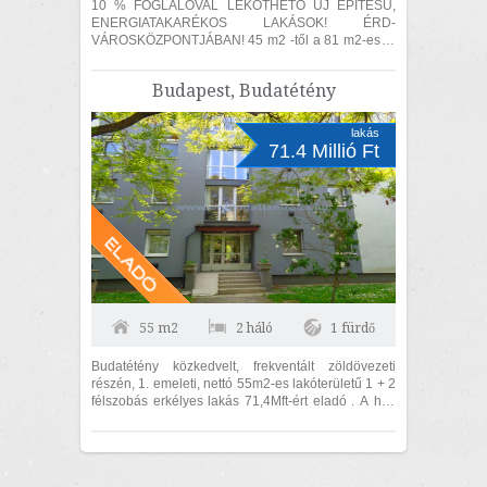
10 % FOGLALÓVAL LEKÖTHETŐ ÚJ ÉPÍTÉSŰ,
ENERGIATAKARÉKOS LAKÁSOK! ÉRD-
VÁROSKÖZPONTJÁBAN! 45 m2 -től a 81 m2-es, 1
szoba + nappalistól a 3 háló + nappalis lakásig!
TERASSZAL és...
Budapest, Budatétény
lakás
71.4 Millió Ft
55 m2
2 háló
1 fürdő
Budatétény közkedvelt, frekventált zöldövezeti
részén, 1. emeleti, nettó 55m2-es lakóterületű 1 + 2
félszobás erkélyes lakás 71,4Mft-ért eladó . A ház
1980-ban csúszózsalus...