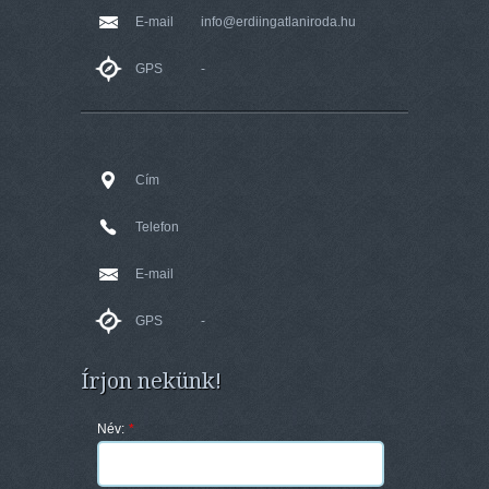
E-mail
info@erdiingatlaniroda.hu
GPS
-
Cím
Telefon
E-mail
GPS
-
Írjon nekünk!
Név:
*