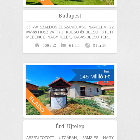
Budapest
35 kW SZALDÓS ELSZÁMOLÁSÚ NAPELEM, 22
kW-os HŐSZIVATTYÚ, KÜLSŐ és BELSŐ FŰTÖTT
MEDENCE, NAGY TELEK, TÁGAS BELSŐ TEREK,
SZÁMOS EXTRÁVAL és akár TELJES
600 m2
6 háló
3 fürdő
BÚTORZATTAL és beépített...
ház
145 Millió Ft
Érd, Újtelep
ASZFALTOZOTT UTCÁBAN, 33M2-ES NAGY