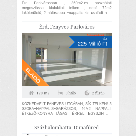
Érd Parkvárosban , 360m2-es használati
megosztással kialakított telken , nettó 72m2
lakóterületű, 2 hálószoba +nappalis kis családi ház,
autóbeállóval 62MFt-ért eladó. Az épület a...
Érd, Fenyves-Parkváros
ház
225 Millió Ft
128 m2
3 háló
2 fürdő
KÖZKEDVELT FANEVES UTCÁBAN, SÍK TELKEN! 3
SZOBA+NAPPALIS+GARÁZSOS, 46M2 NAPPALI-
ÉTKEZŐ-KONYHA TÁGAS TÉRREL, EGYSZINTES,
MEDITERRÁN STÍLUSÚ CSALÁDI HÁZ ELADÓ!
MAGAS MŰSZAKI TARTALOMMAL,...
Százhalombatta, Dunafüred