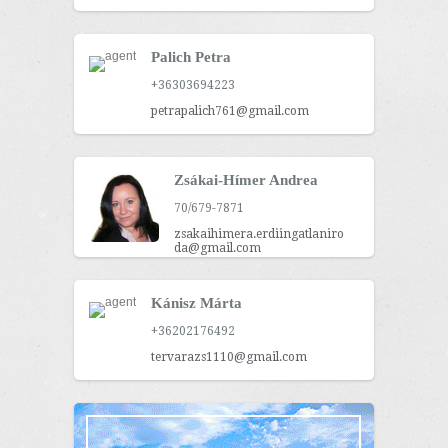
Palich Petra
+36303694223
petrapalich761@gmail.com
Zsákai-Hímer Andrea
70/679-7871
zsakaihimera.erdiingatlaniro
da@gmail.com
Kánisz Márta
+36202176492
tervarazs1110@gmail.com