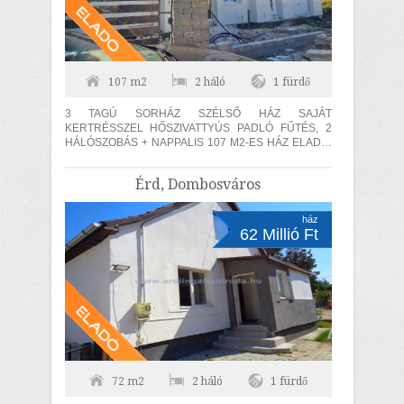
107 m2
2 háló
1 fürdő
3 TAGÚ SORHÁZ SZÉLSŐ HÁZ SAJÁT
KERTRÉSSZEL HŐSZIVATTYÚS PADLÓ FŰTÉS, 2
HÁLÓSZOBÁS + NAPPALIS 107 M2-ES HÁZ ELADÓ.
Az ingatlan 30-as hőszigetelő téglából épült, amelyre
15...
Érd, Dombosváros
ház
62 Millió Ft
72 m2
2 háló
1 fürdő