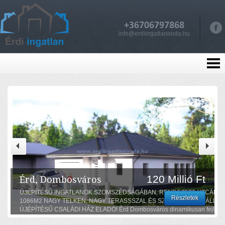
+36706797868
info@erdiingatlaniroda.hu
120 Millió Ft
Érd, Dombosváros
ÚJÉPÍTÉSŰ INGATLANOK SZOMSZÉDSÁGÁBAN, RENDEZETT UTCÁBAN
Részletek
1086M2 NAGY TELKEN, NAGY TERASSSZAL ÉS SZOBÁKKAL, ÖNÁLLÓ,
ÚJÉPÍTÉSŰ CSALÁDI HÁZ ELADÓ! Érd Dombosváros dinamikusan fejlődő
részén, csendes természetközeli helyen, 1083 m2 önálló telken, 8KW