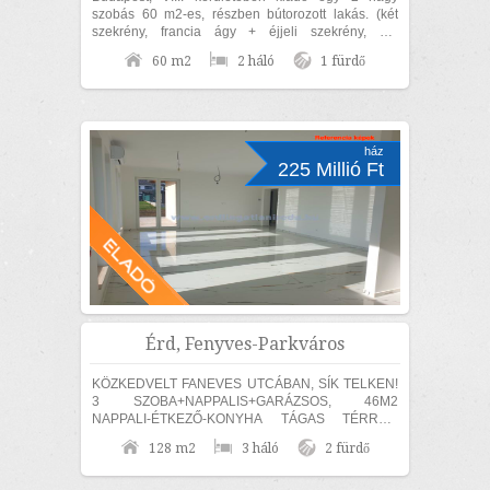
szobás 60 m2-es, részben bútorozott lakás. (két
szekrény, francia ágy + éjjeli szekrény, ülő
garnitúra, étkező garnitúra). Az ingatlan...
60 m2
2 háló
1 fürdő
ház
225 Millió Ft
Érd, Fenyves-Parkváros
KÖZKEDVELT FANEVES UTCÁBAN, SÍK TELKEN!
3 SZOBA+NAPPALIS+GARÁZSOS, 46M2
NAPPALI-ÉTKEZŐ-KONYHA TÁGAS TÉRREL,
EGYSZINTES, MEDITERRÁN STÍLUSÚ CSALÁDI
128 m2
3 háló
2 fürdő
HÁZ ELADÓ! MAGAS MŰSZAKI TARTALOMMAL,...