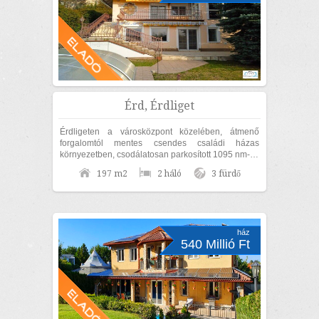
Érd, Érdliget
Érdligeten a városközpont közelében, átmenő
forgalomtól mentes csendes családi házas
környezetben, csodálatosan parkosított 1095 nm-es
díszkertben, nettó 170nm lakóterületű családi...
197 m2
2 háló
3 fürdő
ház
540 Millió Ft