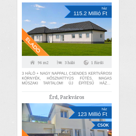
ház
115.2 Millió Ft
96 m2
3 háló
1 fürdő
3 HÁLÓ + NAGY NAPPALI, CSENDES KERTVÁROSI
KÖRNYÉK, HŐSZIVATTYÚS FŰTÉS, MAGAS
MŰSZAKI TARTALOM! ÚJ ÉPÍTÉSŰ HÁZAK
KÖRNYEZETÉBEN! Kápolnásnyéken, a Velencei tó
közelében,...
Érd, Parkváros
ház
123 Millió Ft
CSOK