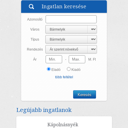
HŐSZIVATTYÚRÓL működő, PADLÓFŰTÉSSEL minden helyisé...
Ingatlan keresése
Azonosító
Város
Típus
Rendezés
Ár
-
M. Ft
Eladó
Kiadó
több feltétel
Legújabb ingatlanok
Kápolnásnyék