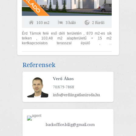
103 m2
3 háló
2 fürdő
Érd Tárnok felé eső déli területén , 870 m2-es sík
telken , 103,48 m2 alapterületű + 15 m2
kertkapcsolatos terasszal épülő , 3
hálószoba+nappalis , duplakomfortos új építésű...
Referensek
Verő Ákos
70/679-7868
info@erdiingatlaniroda.hu
backoffice.bilig@gmail.com