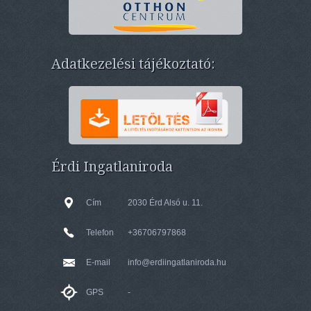
Adatkezelési tájékoztató:
Érdi Ingatlaniroda
Cím
2030 Érd Alsó u. 11.
Telefon
+36706797868
E-mail
info@erdiingatlaniroda.hu
GPS
-