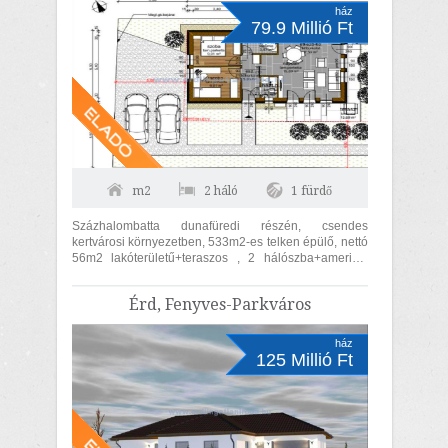
ház
79.9 Millió Ft
m2
2 háló
1 fürdő
Százhalombatta dunafüredi részén, csendes
kertvárosi környezetben, 533m2-es telken épülő, nettó
56m2 lakóterületű+teraszos , 2 hálószba+amerikai
konyhás nappalis ikerház első...
Érd, Fenyves-Parkváros
ház
125 Millió Ft