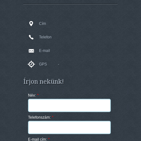
Cím
Telefon
E-mail
GPS
-
Írjon nekünk!
Név:
*
Telefonszám:
*
E-mail cím:
*