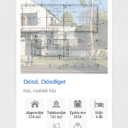
Diósd, Diósdliget
ház, családi ház
Alapterület
Telekterület
Építés éve
Háló
254 m2
745 m2
2026
4 db