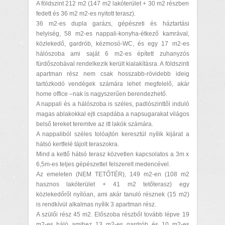
A földszint 212 m2 (147 m2 lakóterület + 30 m2 részben
fedett és 36 m2 m2-es nyitott terasz).
36 m2-es dupla garázs, gépészeti és háztartási
helyiség, 58 m2-es nappali-konyha-étkező kamrával,
közlekedő, gardrób, kézmosó-WC, és egy 17 m2-es
hálószoba ami saját 6 m2-es épített zuhanyzós
fürdőszobával rendelkezik került kialakításra. A földszinti
apartman rész nem csak hosszabb-rövidebb ideig
tartózkodó vendégek számára lehet megfelelő, akár
home office –nak is nagyszerűen berendezhető.
A nappali és a hálószoba is széles, padlószinttől induló
magas ablakokkal ejti csapdába a napsugarakat világos
belső tereket teremtve az itt lakók számára.
A nappaliból széles tolóajtón keresztül nyílik kijárat a
hátsó kertfelé tájolt teraszokra.
Mind a kettő hátsó terasz közvetlen kapcsolatos a 3m x
6,5m-es teljes gépészettel felszerelt medencével.
Az emeleten (NEM TETŐTÉR), 149 m2-en (108 m2
hasznos lakóterület + 41 m2 tetőterasz) egy
közlekedőről nyílóan, ami akár tanuló résznek (15 m2)
is rendkívül alkalmas nyílik 3 apartman rész.
A szülői rész 45 m2. Előszoba részből tovább lépve 19
m2-es háló amihez 13 m2-es gardrób és 10 m2-es