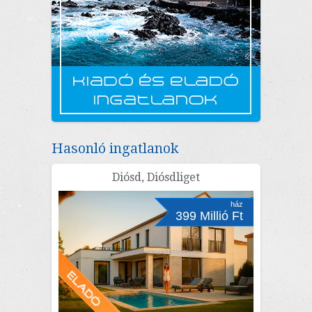
Hasonló ingatlanok
Diósd, Diósdliget
ház
399 Millió Ft