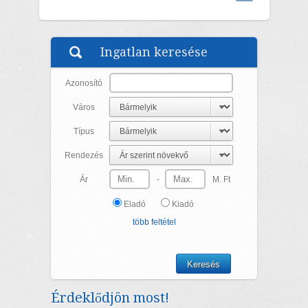
Ingatlan keresése
Azonosító
Város
Típus
Rendezés
Ár
-
M. Ft
Eladó
Kiadó
több feltétel
Érdeklődjön most!