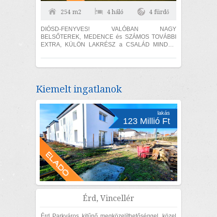
254 m2
4 háló
4 fürdő
DIÓSD-FENYVES! VALÓBAN NAGY
BELSŐTEREK, MEDENCE és SZÁMOS TOVÁBBI
EXTRA, KÜLÖN LAKRÉSZ a CSALÁD MINDEN
TAGJÁNAK! DIÓSD-Liget Fenyves részén! 745 m2-
es telken, összesen 361 m2-es, 4...
Kiemelt ingatlanok
lakás
123 Millió Ft
Érd, Vincellér
Érd Parkváros kitűnő megközelíthetőséggel, közel