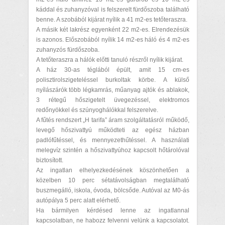
káddal és zuhanyzóval is felszerelt fürdőszoba található
benne. A szobából kijárat nyílik a 41 m2-es tetőteraszra.
A másik két lakrész egyenként 22 m2-es. Elrendezésük
is azonos. Előszobából nyílik 14 m2-es háló és 4 m2-es
zuhanyzós fürdőszoba.
A tetőteraszra a hálók előtti tanuló részről nyílik kijárat.
A ház 30-as téglából épült, amit 15 cm-es
polisztirolszigeteléssel burkoltak körbe. A külső
nyílászárók több légkamrás, műanyag ajtók és ablakok,
3 rétegű hőszigetelt üvegezéssel, elektromos
redőnyökkel és szúnyoghálókkal felszerelve.
A fűtés rendszert „H tarifa” áram szolgáltatásról működő,
levegő hőszivattyú működteti az egész házban
padlófűtéssel, és mennyezethűtéssel. A használati
melegvíz szintén a hőszivattyúhoz kapcsolt hőtárolóval
biztosított.
Az ingatlan elhelyezkedésének köszönhetően a
közelben 10 perc sétatávolságban megtalálható
buszmegálló, iskola, óvoda, bölcsőde. Autóval az M0-ás
autópálya 5 perc alatt elérhető.
Ha bármilyen kérdésed lenne az ingatlannal
kapcsolatban, ne habozz felvenni velünk a kapcsolatot.