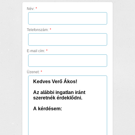
Név:
*
Telefonszám:
*
E-mail cím:
*
Üzenet:
*