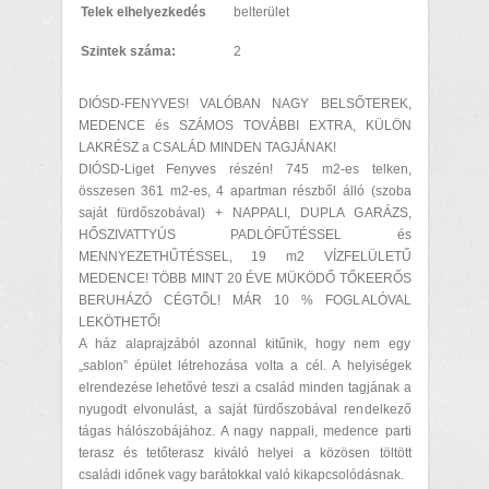
Telek elhelyezkedés
belterület
Szintek száma:
2
DIÓSD-FENYVES! VALÓBAN NAGY BELSŐTEREK,
MEDENCE és SZÁMOS TOVÁBBI EXTRA, KÜLÖN
LAKRÉSZ a CSALÁD MINDEN TAGJÁNAK!
DIÓSD-Liget Fenyves részén! 745 m2-es telken,
összesen 361 m2-es, 4 apartman részből álló (szoba
saját fürdőszobával) + NAPPALI, DUPLA GARÁZS,
HŐSZIVATTYÚS PADLÓFŰTÉSSEL és
MENNYEZETHŰTÉSSEL, 19 m2 VÍZFELÜLETŰ
MEDENCE! TÖBB MINT 20 ÉVE MÜKÖDŐ TŐKEERŐS
BERUHÁZÓ CÉGTŐL! MÁR 10 % FOGLALÓVAL
LEKÖTHETŐ!
A ház alaprajzából azonnal kitűnik, hogy nem egy
„sablon” épület létrehozása volta a cél. A helyiségek
elrendezése lehetővé teszi a család minden tagjának a
nyugodt elvonulást, a saját fürdőszobával rendelkező
tágas hálószobájához. A nagy nappali, medence parti
terasz és tetőterasz kiváló helyei a közösen töltött
családi időnek vagy barátokkal való kikapcsolódásnak.