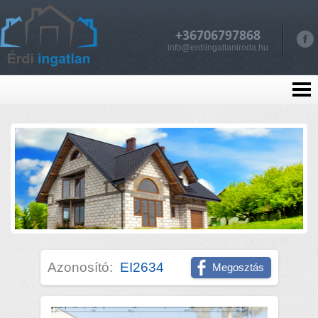
+36706797868
info@erdiingatlaniroda.hu
Azonosító:
EI2634
Megosztás