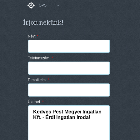
GPS
-
Írjon nekünk!
Név:
*
Telefonszám:
*
E-mail cím:
*
Üzenet:
*