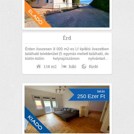
Érd
Érden összesen 8 000 m2-es Lf építési övezetben
található telekterület (5 egymás mellett található, de
külön-külön helyrajziszámon nyilvántartott
területből áll), 158 m2-es...
158 m2
háló
fürdő
lakás
250 Ezer Ft