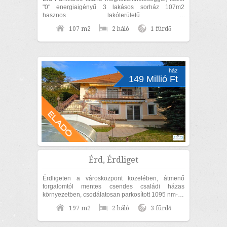
"0" energiaigényű 3 lakásos sorház 107m2
hasznos lakóterületű 2
szoba+nappalis+GARÁZSOS, belső kétszintes,
107 m2
2 háló
1 fürdő
KÜLÖN UTCAFRONTI...
ház
149 Millió Ft
Érd, Érdliget
Érdligeten a városközpont közelében, átmenő
forgalomtól mentes csendes családi házas
környezetben, csodálatosan parkosított 1095 nm-es
díszkertben, nettó 170nm lakóterületű családi...
197 m2
2 háló
3 fürdő