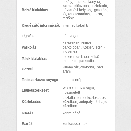
erkély, amerikai konyha,
kamra, előszoba, közlekedő,
Belső kialakítás
háztartási helyiség, gardrób,
légkondicionálás, riasztó,
redőny
Kiegészítő információk
internet, kábel tv
Tájolás
délnyugat
garázsban, kültéri
Parkolás
parkolóban, Közterületen -
ingyenes
elektromos kapu, külső
Telek kialakítás
medence, parkosított
villany, víz, csatorna, ipari
Közmű
áram
Tetőszerkezet anyaga
betoncserép
POROTHERM tégla,
Épületszerkezet
hőszigetelt
aszfaltút, tömegközlekedés
Közlekedés
közelben, autópálya felhajtó
közelben
Kilátás
kertre néző
Extrák
kertkapcsolatos