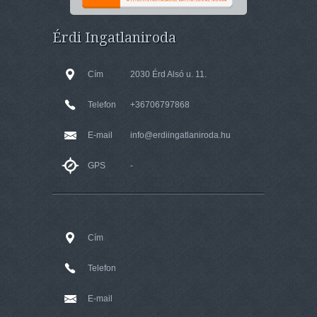
Érdi Ingatlaniroda
Cím
2030 Érd Alsó u. 11.
Telefon
+36706797868
E-mail
info@erdiingatlaniroda.hu
GPS
-
Cím
Telefon
E-mail