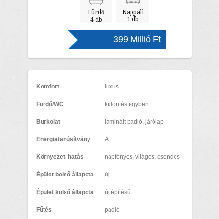
Fürdő
Nappali
1 db
4 db
399 Millió Ft
Komfort
luxus
Fürdő/WC
külön és egyben
Burkolat
laminált padló, járólap
Energiatanúsítvány
A+
Környezeti hatás
napfényes, világos, csendes
Épület belső állapota
új
Épület külső állapota
új építésű
Fűtés
padló