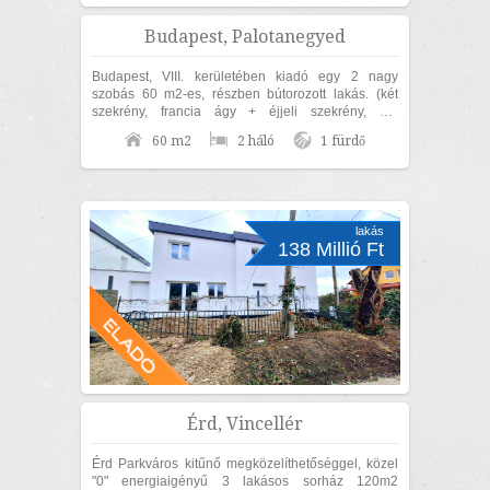
Budapest, Palotanegyed
Budapest, VIII. kerületében kiadó egy 2 nagy
szobás 60 m2-es, részben bútorozott lakás. (két
szekrény, francia ágy + éjjeli szekrény, ülő
garnitúra, étkező garnitúra). Az ingatlan...
60 m2
2 háló
1 fürdő
lakás
138 Millió Ft
Érd, Vincellér
Érd Parkváros kitűnő megközelíthetőséggel, közel
"0" energiaigényű 3 lakásos sorház 120m2