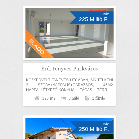
ház
225 Millió Ft
Érd, Fenyves-Parkváros
KÖZKEDVELT FANEVES UTCÁBAN, SÍK TELKEN!
3 SZOBA+NAPPALIS+GARÁZSOS, 46M2
NAPPALI-ÉTKEZŐ-KONYHA TÁGAS TÉRREL,
EGYSZINTES, MEDITERRÁN STÍLUSÚ CSALÁDI
128 m2
3 háló
2 fürdő
HÁZ ELADÓ! MAGAS MŰSZAKI TARTALOMMAL,...
ház
250 Millió Ft