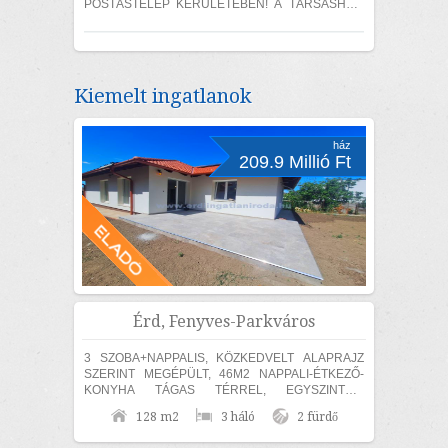
POSTÁSTELEP KERÜLETÉBEN! A TÁRSASHÁZI
lakás 58,4 m2-es + 3,8 m2 erkély, 2 szoba (11,5;
8,4 m2) +...
Kiemelt ingatlanok
ház
209.9 Millió Ft
Érd, Fenyves-Parkváros
3 SZOBA+NAPPALIS, KÖZKEDVELT ALAPRAJZ
SZERINT MEGÉPÜLT, 46M2 NAPPALI-ÉTKEZŐ-
KONYHA TÁGAS TÉRREL, EGYSZINTES,
MEDITERRÁN CSALÁDI HÁZ ELADÓ! Érden, a
128 m2
3 háló
2 fürdő
Fenyves Parkvárosi részen 840m2...