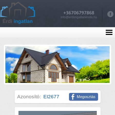
+36706797868
info@erdiingatlaniroda.hu
Azonosító:
EI2677
Megosztás