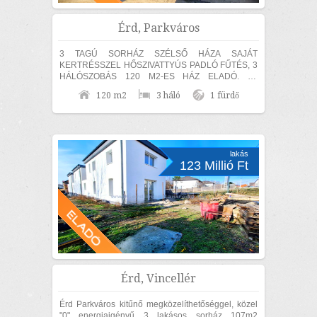
Érd, Parkváros
3 TAGÚ SORHÁZ SZÉLSŐ HÁZA SAJÁT
KERTRÉSSZEL HŐSZIVATTYÚS PADLÓ FŰTÉS, 3
HÁLÓSZOBÁS 120 M2-ES HÁZ ELADÓ. Az
ingatlan 30-as hőszigetelő téglából épült, amelyre
120 m2
3 háló
1 fürdő
15 cm...
lakás
123 Millió Ft
Érd, Vincellér
Érd Parkváros kitűnő megközelíthetőséggel, közel
"0" energiaigényű 3 lakásos sorház 107m2