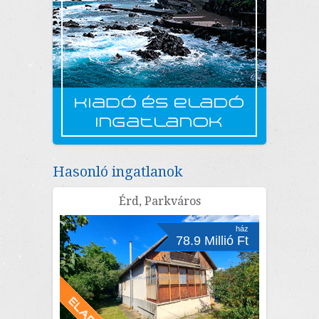
Hasonló ingatlanok
Érd, Parkváros
ház
78.9 Millió Ft