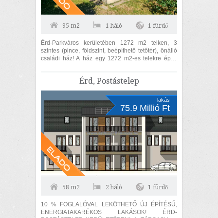
95 m2
1 háló
1 fürdő
Érd-Parkváros kerületében 1272 m2 telken, 3
szintes (pince, földszint, beépíthető tetőtér), önálló
családi ház! A ház egy 1272 m2-es telekre épült
téglából. 95 m2 lakóterületű...
Érd, Postástelep
lakás
75.9 Millió Ft
58 m2
2 háló
1 fürdő
10 % FOGLALÓVAL LEKÖTHETŐ ÚJ ÉPÍTÉSŰ,
ENERGIATAKARÉKOS LAKÁSOK! ÉRD-