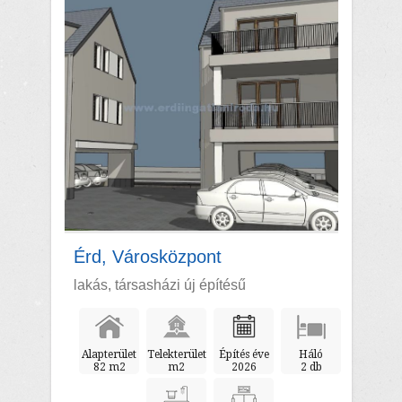
Érd, Városközpont
lakás, társasházi új építésű
Alapterület
Telekterület
Építés éve
Háló
82 m2
m2
2026
2 db