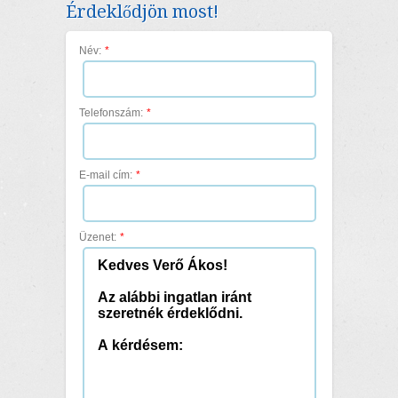
Érdeklődjön most!
Név:
*
Telefonszám:
*
E-mail cím:
*
Üzenet:
*