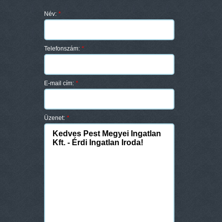
Név:
*
Telefonszám:
*
E-mail cím:
*
Üzenet:
*