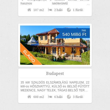
hasznos lakóterületű 2
szoba+nappalis+GARÁZSOS, belső kétszintes,
107 m2
2 háló
1 fürdő
KÜLÖN UTCAFRONTI...
ház
540 Millió Ft
Budapest
35 kW SZALDÓS ELSZÁMOLÁSÚ NAPELEM, 22
kW-os HŐSZIVATTYÚ, KÜLSŐ és BELSŐ FŰTÖTT
MEDENCE, NAGY TELEK, TÁGAS BELSŐ TEREK,
SZÁMOS EXTRÁVAL és akár TELJES
600 m2
6 háló
3 fürdő
BÚTORZATTAL és beépített...