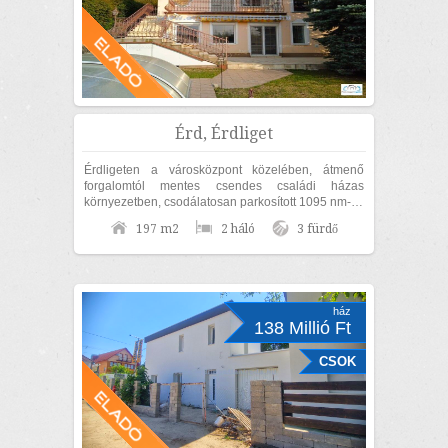
Érd, Érdliget
Érdligeten a városközpont közelében, átmenő
forgalomtól mentes csendes családi házas
környezetben, csodálatosan parkosított 1095 nm-es
díszkertben, nettó 170nm lakóterületű családi...
197 m2
2 háló
3 fürdő
ház
138 Millió Ft
CSOK