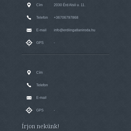
Cím
2030 Érd Alsó u. 11.
Telefon
+36706797868
E-mail
info@erdiingatlaniroda.hu
GPS
-
Cím
Telefon
E-mail
GPS
-
Írjon nekünk!