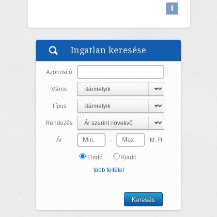
i
Attributions
Ingatlan keresése
Azonosító
Város
Típus
Rendezés
Ár
-
M. Ft
Eladó
Kiadó
több feltétel