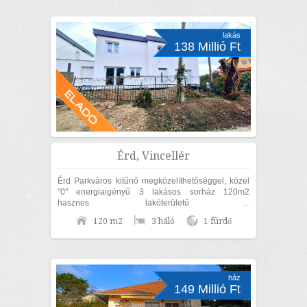
lakás
138 Millió Ft
Érd, Vincellér
Érd Parkváros kitűnő megközelíthetőséggel, közel
"0" energiaigényű 3 lakásos sorház 120m2
hasznos lakóterületű 3
szoba+nappalis+GARÁZSOS, belső kétszintes,
120 m2
3 háló
1 fürdő
KÜLÖN UTCAFRONTI...
ház
149 Millió Ft