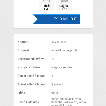
Fürdő
Nappali
1 db
1 db
79.9 Millió Ft
Komfort
összkomfort
Burkolat
laminált padló, járólap
Energiatanúsítvány
A+
Környezeti hatás
világos, csendes
Épület belső állapota
új
Épület külső állapota
új építésű
Fűtés
padló
erkély, amerikai konyha,
Belső kialakítás
előszoba, közlekedő, tároló,
légkondicionálás