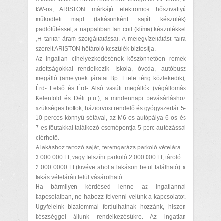
kW-os, ARISTON márkájú elektromos hőszivattyú
működteti majd (lakásonként saját készülék)
padlófűtéssel, a nappaliban fan coil (klíma) készülékkel
„H tarifa” áram szolgáltatással. A melegvízellátást falra
szerelt ARISTON hőtároló készülék biztosítja.
Az ingatlan elhelyezkedésének köszönhetően remek
adottságokkal rendelkezik. Iskola, óvoda, autóbusz
megálló (amelynek járatai Bp. Etele térig közlekedik),
Érd- Felső és Érd- Alsó vasúti megállók (végállomás
Kelenföld és Déli p.u.), a mindennapi bevásárláshoz
szükséges boltok, háziorvosi rendelő és gyógyszertár 5-
10 perces könnyű sétával, az M6-os autópálya 6-os és
7-es főutakkal találkozó csomópontja 5 perc autózással
elérhető.
A lakáshoz tartozó saját, teremgarázs parkoló vételára +
3 000 000 Ft, vagy felszíni parkoló 2 000 000 Ft, tároló +
2 000 0000 Ft (kivéve ahol a lakáson belül található) a
lakás vételárán felül vásárolható.
Ha bármilyen kérdésed lenne az ingatlannal
kapcsolatban, ne habozz felvenni velünk a kapcsolatot.
Ügyfeleink bizalommal fordulhatnak hozzánk, hiszen
készséggel állunk rendelkezésükre. Az ingatlan