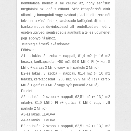
bemutatása mellett a mi célunk az, hogy segítsük
megtalálni az ideális otthont. Akár készpénzből akár
államilag támogatott vagy szabad piaci hitelt szeretnél
felvenni a vásárláshoz, tanácsadó kollégánk díjmentes,
banksemleges ügyintézéssel áll rendelkezésre. Igény
esetén ügyvédi segítséget is ajánlunk a teljes ügymenet
jogi lebonyolításához.
Jelenleg elérhető lakáskínálat:
Földszint:
A1-es lakás. 3 szoba + nappali, 81,4 m2 (+ 16 m2
terasz), kertkapcsolat ~50 m2. 99,9 Millió Ft (+ kert 5
Millió + garázs 3 Millió vagy nyílt parkoló 2 Millió)
B2-es lakás. 3 szoba + nappali, 81,4 m2 (+ 16 m2
terasz), kertkapcsolat ~250 m2. 99,9 Millió Ft (+ kert 5
Millió + garázs 3 Millió vagy nyílt parkoló 2 Millió)
Emelet:
A2-es lakás. 2 szoba + nappali, 62,51 m2 (+ 13,1 m2
erkély). 81,9 Millió Ft (+ garázs 3 Millió vagy nyílt
parkoló 2 Millió)
A3-as lakás. ELADVA
A4-es lakás. ELADVA
B2-es lakás. 2 szoba + nappali, 62,51 m2 (+ 13,1 m2