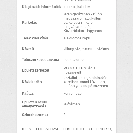
Kiegészítő információk
internet, kábel tv
teremgarázsban - külön
megvásárolható, kültéri
Parkolás
parkolóban – külön
megvásárolható,
Közterületen - ingyenes
Telek kialakítás
elektromos kapu
Közmű
villany, víz, csatorna, vízórás
Tetőszerkezet anyaga
betoncserép
POROTHERM tégla,
Épületszerkezet
hőszigetelt
aszfaltút, tömegközlekedés
Közlekedés
közelben, vonat közelben,
autópálya felhajtó közelben
Kilátás
kertre néző
Épületen belüli
tetőtérben
elhelyezkedés
Szintek száma:
3
10 % FOGLALÓVAL LEKÖTHETŐ ÚJ ÉPÍTÉSŰ,