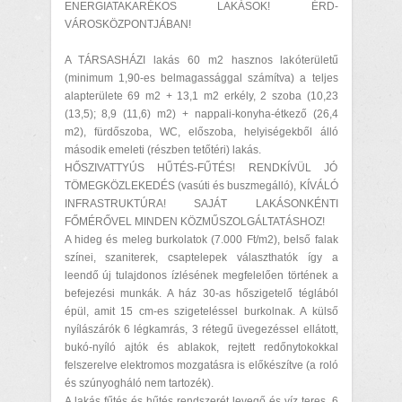
ENERGIATAKARÉKOS LAKÁSOK! ÉRD-
VÁROSKÖZPONTJÁBAN!
A TÁRSASHÁZI lakás 60 m2 hasznos lakóterületű
(minimum 1,90-es belmagassággal számítva) a teljes
alapterülete 69 m2 + 13,1 m2 erkély, 2 szoba (10,23
(13,5); 8,9 (11,6) m2) + nappali-konyha-étkező (26,4
m2), fürdőszoba, WC, előszoba, helyiségekből álló
második emeleti (részben tetőtéri) lakás.
HŐSZIVATTYÚS HŰTÉS-FŰTÉS! RENDKÍVÜL JÓ
TÖMEGKÖZLEKEDÉS (vasúti és buszmegálló), KÍVÁLÓ
INFRASTRUKTÚRA! SAJÁT LAKÁSONKÉNTI
FŐMÉRŐVEL MINDEN KÖZMŰSZOLGÁLTATÁSHOZ!
A hideg és meleg burkolatok (7.000 Ft/m2), belső falak
színei, szaniterek, csaptelepek választhatók így a
leendő új tulajdonos ízlésének megfelelően történek a
befejezési munkák. A ház 30-as hőszigetelő téglából
épül, amit 15 cm-es szigeteléssel burkolnak. A külső
nyílászárók 6 légkamrás, 3 rétegű üvegezéssel ellátott,
bukó-nyíló ajtók és ablakok, rejtett redőnytokokkal
felszerelve elektromos mozgatásra is előkészítve (a roló
és szúnyogháló nem tartozék).
A lakás fűtés és hűtés rendszerét levegő és víz teres, 6