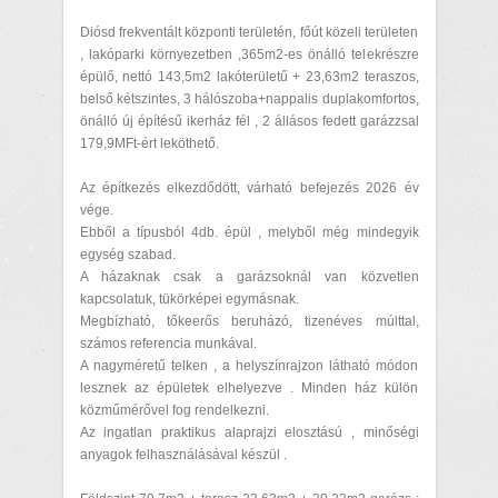
Diósd frekventált központi területén, főút közeli területen
, lakóparki környezetben ,365m2-es önálló telekrészre
épülő, nettó 143,5m2 lakóterületű + 23,63m2 teraszos,
belső kétszintes, 3 hálószoba+nappalis duplakomfortos,
önálló új építésű ikerház fél , 2 állásos fedett garázzsal
179,9MFt-ért leköthető.
Az építkezés elkezdődött, várható befejezés 2026 év
vége.
Ebből a típusból 4db. épül , melyből még mindegyik
egység szabad.
A házaknak csak a garázsoknál van közvetlen
kapcsolatuk, tükörképei egymásnak.
Megbízható, tőkeerős beruházó, tizenéves múlttal,
számos referencia munkával.
A nagyméretű telken , a helyszínrajzon látható módon
lesznek az épületek elhelyezve . Minden ház külön
közműmérővel fog rendelkezni.
Az ingatlan praktikus alaprajzi elosztású , minőségi
anyagok felhasználásával készül .