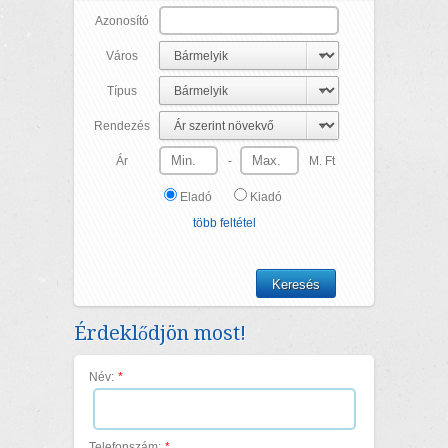
Azonosító
Város
Típus
Rendezés
Ár
-
M. Ft
Eladó
Kiadó
több feltétel
Érdeklődjön most!
Név:
*
Telefonszám:
*