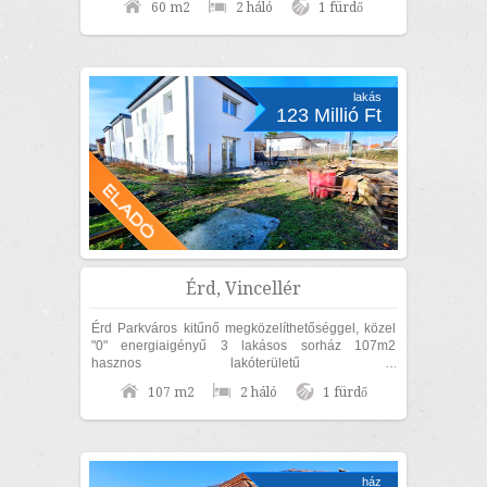
60 m2
2 háló
1 fürdő
lakás
123 Millió Ft
Érd, Vincellér
Érd Parkváros kitűnő megközelíthetőséggel, közel
"0" energiaigényű 3 lakásos sorház 107m2
hasznos lakóterületű 2
szoba+nappalis+GARÁZSOS, belső kétszintes,
107 m2
2 háló
1 fürdő
KÜLÖN UTCAFRONTI...
ház