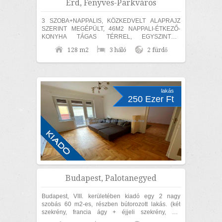
Érd, Fenyves-Parkváros
3 SZOBA+NAPPALIS, KÖZKEDVELT ALAPRAJZ
SZERINT MEGÉPÜLT, 46M2 NAPPALI-ÉTKEZŐ-
KONYHA TÁGAS TÉRREL, EGYSZINTES,
MEDITERRÁN CSALÁDI HÁZ ELADÓ! Érden, a
128 m2
3 háló
2 fürdő
Fenyves Parkvárosi részen 840m2...
lakás
250 Ezer Ft
Budapest, Palotanegyed
Budapest, VIII. kerületében kiadó egy 2 nagy
szobás 60 m2-es, részben bútorozott lakás. (két
szekrény, francia ágy + éjjeli szekrény, ülő
garnitúra, étkező garnitúra). Az ingatlan...