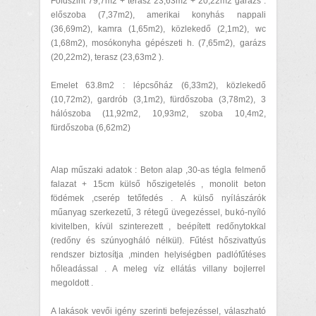
Földszint 79,7m2 + terasz 23,63m2 + 20,22m2 garázs :
előszoba (7,37m2), amerikai konyhás nappali
(36,69m2), kamra (1,65m2), közlekedő (2,1m2), wc
(1,68m2), mosókonyha gépészeti h. (7,65m2), garázs
(20,22m2), terasz (23,63m2 ).
Emelet 63.8m2 : lépcsőház (6,33m2), közlekedő
(10,72m2), gardrób (3,1m2), fürdőszoba (3,78m2), 3
hálószoba (11,92m2, 10,93m2, szoba 10,4m2,
fürdőszoba (6,62m2)
Alap műszaki adatok : Beton alap ,30-as tégla felmenő
falazat + 15cm külső hőszigetelés , monolit beton
födémek ,cserép tetőfedés . A külső nyílászárók
műanyag szerkezetű, 3 rétegű üvegezéssel, bukó-nyíló
kivitelben, kívül szinterezett , beépített redőnytokkal
(redőny és szúnyogháló nélkül). Fűtést hőszivattyús
rendszer biztosítja ,minden helyiségben padlófűtéses
hőleadással . A meleg víz ellátás villany bojlerrel
megoldott .
A lakások vevői igény szerinti befejezéssel, válaszható