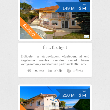
ház
149 Millió Ft
Érd, Érdliget
Érdligeten a városközpont közelében, átmenő
forgalomtól mentes csendes családi házas
környezetben, csodálatosan parkosított 1095 nm-es
díszkertben, nettó 170nm lakóterületű családi...
197 m2
2 háló
3 fürdő
ház
250 Millió Ft