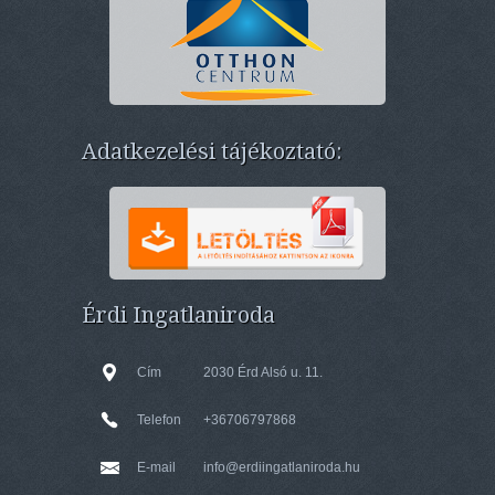
Adatkezelési tájékoztató:
Érdi Ingatlaniroda
Cím
2030 Érd Alsó u. 11.
Telefon
+36706797868
E-mail
info@erdiingatlaniroda.hu