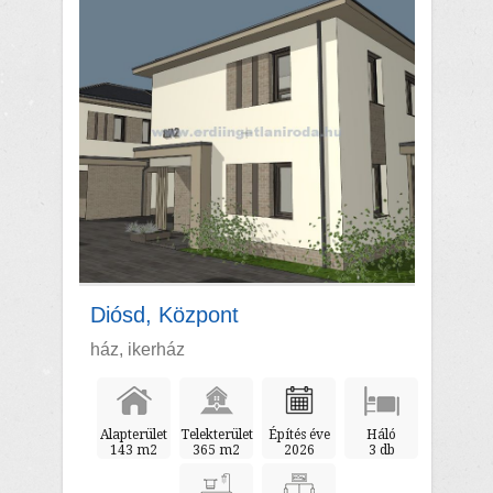
Diósd, Központ
ház, ikerház
Alapterület
Telekterület
Építés éve
Háló
143 m2
365 m2
2026
3 db