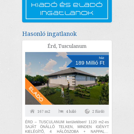
Hasonló ingatlanok
Érd, Tusculanum
ház
189 Millió Ft
167 m2
4 háló
2 fürdő
ÉRD – TUSCULANUM kerületében! 1120 m2-es
SAJÁT ÖNÁLLÓ TELKEN, MINDEN IGÉNYT
KIELÉGÍTŐ, 4 HÁLÓSZOBA + NAPPALIS,