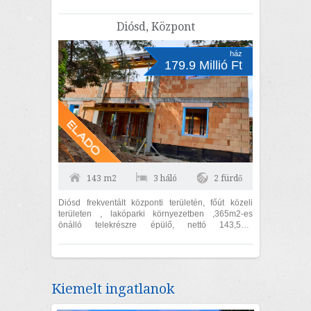
HŐSZIVATTYÚS PADLÓFŰTÉSSEL, CSALÁDI
HÁZ! Érd-tusculanum, 1120...
Diósd, Központ
ház
179.9 Millió Ft
143 m2
3 háló
2 fürdő
Diósd frekventált központi területén, főút közeli
területen , lakóparki környezetben ,365m2-es
önálló telekrészre épülő, nettó 143,5m2
lakóterületű + 23,63m2 teraszos, belső...
Kiemelt ingatlanok