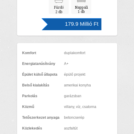
Fürdő
Nappali
1 db
2 db
179.9 Millió Ft
Komfort
duplakomfort
Energiatanúsítvány
A+
Épület külső állapota
épülő projekt
Belső kialakítás
amerikai konyha
Parkolás
garázsban
Közmű
villany, víz, csatorna
Tetőszerkezet anyaga
betoncserép
Közlekedés
aszfaltút