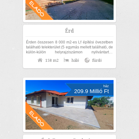
Érd
Érden összesen 8 000 m2-es Lf építési övezetben
található telekterület (5 egymás mellett található, de
külön-külön helyrajziszámon nyilvántartott
területből áll), 158 m2-es...
158 m2
háló
fürdő
ház
209.9 Millió Ft