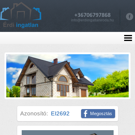
+36706797868
info@erdiingatlaniroda.hu
Azonosító:
EI2692
Megosztás