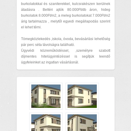
burkolatokkal és szaniterekkel, kulcsrakészen kerülnek
átadásra . Beltéri ajtók 80.000Ft/db áron, hideg
burkolatok 8.000Ft/m2, a meleg burkolatokat 7.000Ft/m2
árig tartalmazza , melytől egyedi megállapodás szerint
el lehet térni.
Tömegközlekedés ,iskola, óvoda, bevásárlási lehetőség
pár perc séta távolságra található.
Ügyvédi közreműködéssel, ,személyre szabott
díjmentes hitelügyintézéssel is segítjük leendő
ügyfeleinket az ingatlan vásárlásnál.