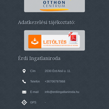
Adatkezelési tájékoztató:
Érdi Ingatlaniroda
Cím
2030 Érd Alsó u. 11.
Telefon
+36706797868
E-mail
info@erdiingatlaniroda.hu
GPS
-