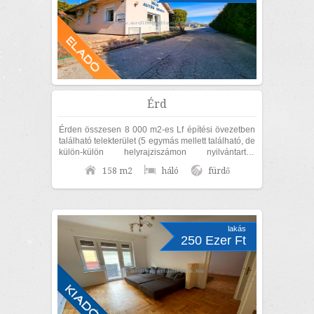
Érd
Érden összesen 8 000 m2-es Lf építési övezetben
található telekterület (5 egymás mellett található, de
külön-külön helyrajziszámon nyilvántartott
területből áll), 158 m2-es...
158 m2
háló
fürdő
lakás
250 Ezer Ft