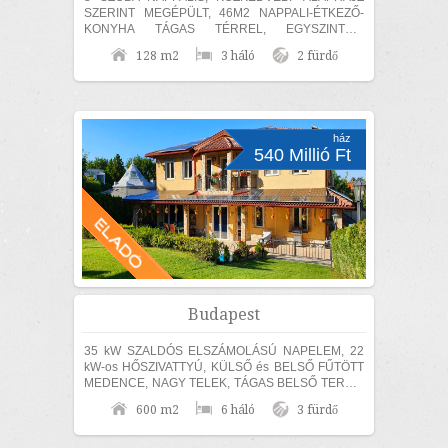
SZERINT MEGÉPÜLT, 46M2 NAPPALI-ÉTKEZŐ-
KONYHA TÁGAS TÉRREL, EGYSZINTES,
MEDITERRÁN CSALÁDI HÁZ ELADÓ! Érden, a
128 m2
3 háló
2 fürdő
Fenyves Parkvárosi részen 840m2...
ház
540 Millió Ft
Budapest
35 kW SZALDÓS ELSZÁMOLÁSÚ NAPELEM, 22
kW-os HŐSZIVATTYÚ, KÜLSŐ és BELSŐ FŰTÖTT
MEDENCE, NAGY TELEK, TÁGAS BELSŐ TEREK,
SZÁMOS EXTRÁVAL és akár TELJES
600 m2
6 háló
3 fürdő
BÚTORZATTAL és beépített...