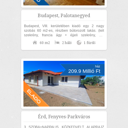
Budapest, Palotanegyed
Budapest, VIII. kerületében kiadó egy 2 nagy
szobás 60 m2-es, részben bútorozott lakás. (két
szekrény, francia ágy + éjjeli szekrény, ülő
garnitúra, étkező garnitúra). Az ingatlan...
60 m2
2 háló
1 fürdő
ház
209.9 Millió Ft
Érd, Fenyves-Parkváros
3 SZOBA+NAPPALIS, KÖZKEDVELT ALAPRAJZ