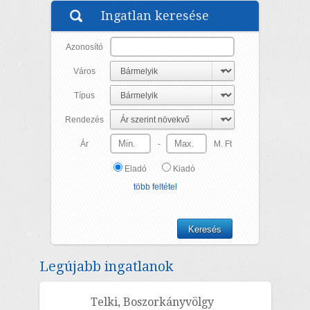
Ingatlan keresése
Azonosító
Város
Típus
Rendezés
Ár
-
M. Ft
Eladó
Kiadó
több feltétel
Legújabb ingatlanok
Telki, Boszorkányvölgy