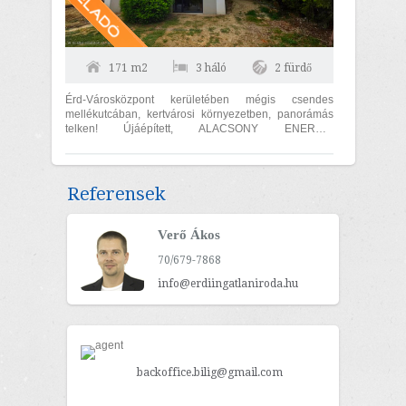
171 m2
3 háló
2 fürdő
Érd-Városközpont kerületében mégis csendes
mellékutcában, kertvárosi környezetben, panorámás
telken! Újáépített, ALACSONY ENERGIA
FELHASZNÁLÁSÚ, 182 m2-es (hasznos lakóterület
123...
Referensek
Verő Ákos
70/679-7868
info@erdiingatlaniroda.hu
backoffice.bilig@gmail.com