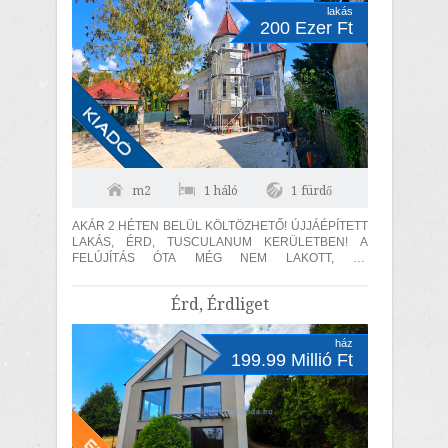
lakás
200 Ezer Ft
m2
1 háló
1 fürdő
AKÁR 2 HÉTEN BELÜL KÖLTÖZHETŐ! ÚJJÁÉPÍTETT
LAKÁS, ÉRD, TUSCULANUM KERÜLETBEN! A
FELÚJÍTÁS ÓTA MÉG NEM LAKOTT, ÚJ
KONDENZÁCIÓS KAZÁN, 15 cm SZIGETELÉS, 2
AUTÓBEÁLLÓ! A lakás...
Érd, Érdliget
ház
199.99 Millió Ft