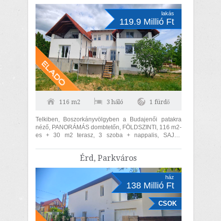
lakás
119.9 Millió Ft
116 m2
3 háló
1 fürdő
Telkiben, Boszorkányvölgyben a Budajenői patakra
néző, PANORÁMÁS dombtetőn, FÖLDSZINTI, 116 m2-
es + 30 m2 terasz, 3 szoba + nappalis, SAJÁT
KERTTEL RENDELKEZŐ, TEHERMENTES AKÁR
AZONNAL...
Érd, Parkváros
ház
138 Millió Ft
CSOK