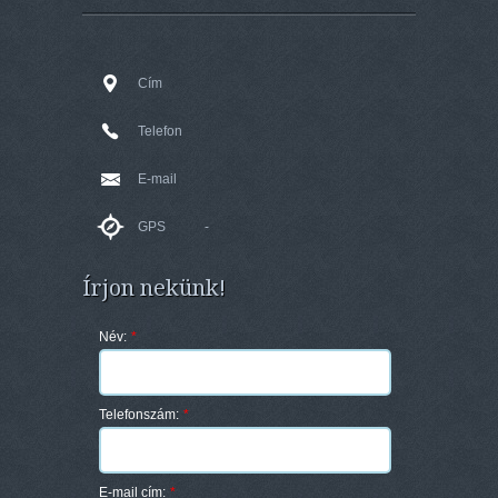
Cím
Telefon
E-mail
GPS
-
Írjon nekünk!
Név:
*
Telefonszám:
*
E-mail cím:
*