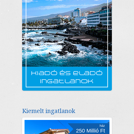
Kiemelt ingatlanok
ház
250 Millió Ft