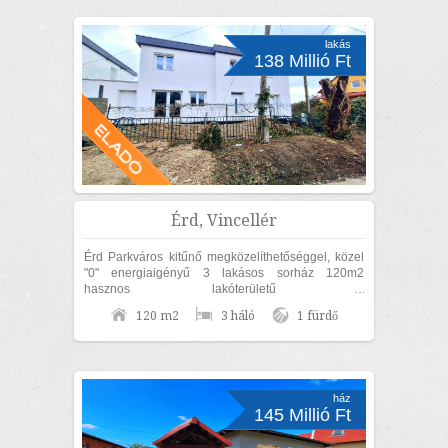
lakás
138 Millió Ft
Érd, Vincellér
Érd Parkváros kitűnő megközelíthetőséggel, közel
"0" energiaigényű 3 lakásos sorház 120m2
hasznos lakóterületű 3
szoba+nappalis+GARÁZSOS, belső kétszintes,
120 m2
3 háló
1 fürdő
KÜLÖN UTCAFRONTI...
ház
145 Millió Ft