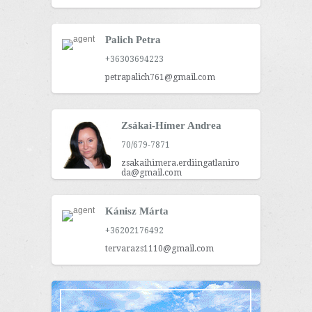
Palich Petra
+36303694223
petrapalich761@gmail.com
Zsákai-Hímer Andrea
70/679-7871
zsakaihimera.erdiingatlaniro
da@gmail.com
Kánisz Márta
+36202176492
tervarazs1110@gmail.com