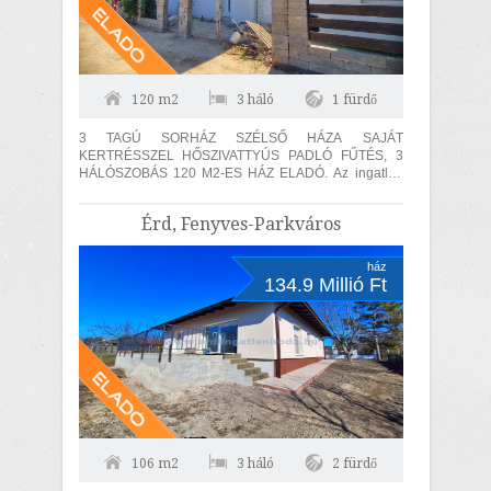
120 m2
3 háló
1 fürdő
3 TAGÚ SORHÁZ SZÉLSŐ HÁZA SAJÁT
KERTRÉSSZEL HŐSZIVATTYÚS PADLÓ FŰTÉS, 3
HÁLÓSZOBÁS 120 M2-ES HÁZ ELADÓ. Az ingatlan
30-as hőszigetelő téglából épült, amelyre 15 cm...
Érd, Fenyves-Parkváros
ház
134.9 Millió Ft
106 m2
3 háló
2 fürdő