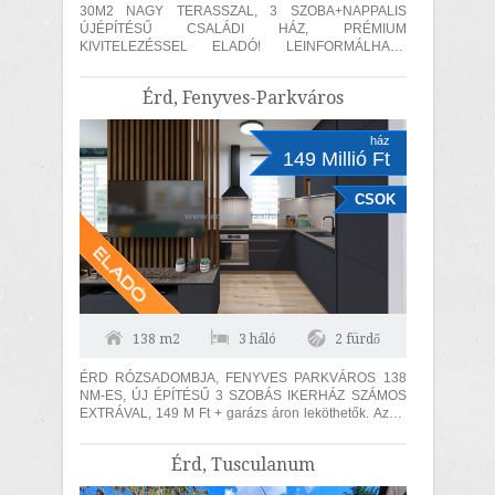
30M2 NAGY TERASSZAL, 3 SZOBA+NAPPALIS
ÚJÉPÍTÉSŰ CSALÁDI HÁZ, PRÉMIUM
KIVITELEZÉSSEL ELADÓ! LEINFORMÁLHATÓ
KIVITELEZŐ, több évre visszamenő referencia,
minőségi kivitelezés. Érd...
Érd, Fenyves-Parkváros
ház
149 Millió Ft
CSOK
138 m2
3 háló
2 fürdő
ÉRD RÓZSADOMBJA, FENYVES PARKVÁROS 138
NM-ES, ÚJ ÉPÍTÉSŰ 3 SZOBÁS IKERHÁZ SZÁMOS
EXTRÁVAL, 149 M Ft + garázs áron leköthetők. Az ár
ikerházanknt értendő. ÁTADÁS 2027.I....
Érd, Tusculanum