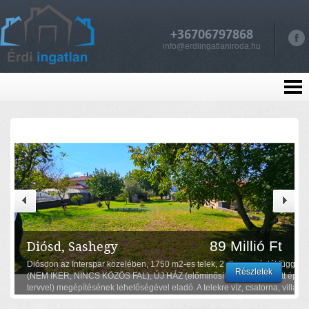
+36706797868
info@erdiingatlaniroda.hu
89 Millió Ft
Diósd, Sashegy
Diósdon az Interspar közelében, 1750 m2-es telek, 2 db egymástól függetl
Részletek
(NEM IKER, NINCS KÖZÖS FAL), ÚJ HÁZ (előminősített és elfogadott építés
tervvel) megépítésének lehetőségével eladó. A telekre víz, csatorna, villany
bevezetve megtalálható. Lke-11-es építési övezetben helyezkedik el 20%-ig