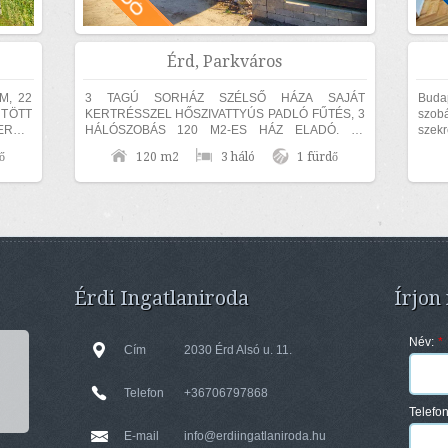
Érd, Parkváros
M, 22
3 TAGÚ SORHÁZ SZÉLSŐ HÁZA SAJÁT
Buda
ŰTÖTT
KERTRÉSSZEL HŐSZIVATTYÚS PADLÓ FŰTÉS, 3
szobás
EREK,
HÁLÓSZOBÁS 120 M2-ES HÁZ ELADÓ. Az
szek
LJES
ingatlan 30-as hőszigetelő téglából épült, amelyre
garnit
ő
120 m2
3 háló
1 fürdő
15 cm...
Érdi Ingatlaniroda
Írjon
Név:
*
Cím
2030 Érd Alsó u. 11.
Telefon
+36706797868
Telefo
E-mail
info@erdiingatlaniroda.hu