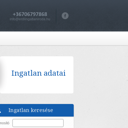
+36706797868
info@erdiingatlaniroda.hu
Ingatlan adatai
Ingatlan keresése
nosító