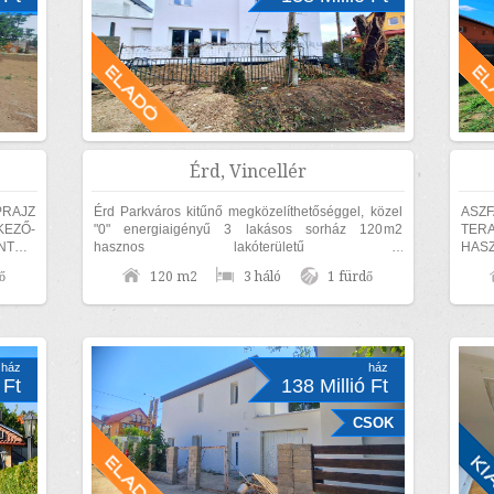
Érd, Vincellér
PRAJZ
Érd Parkváros kitűnő megközelíthetőséggel, közel
ASZ
KEZŐ-
"0" energiaigényű 3 lakásos sorház 120m2
TER
TES,
hasznos lakóterületű 3
HAS
szoba+nappalis+GARÁZSOS, belső kétszintes,
EL
ő
120 m2
3 háló
1 fürdő
KÜLÖN UTCAFRONTI...
FÜRD
ÁSOTT
ház
ház
 Ft
138 Millió Ft
CSOK