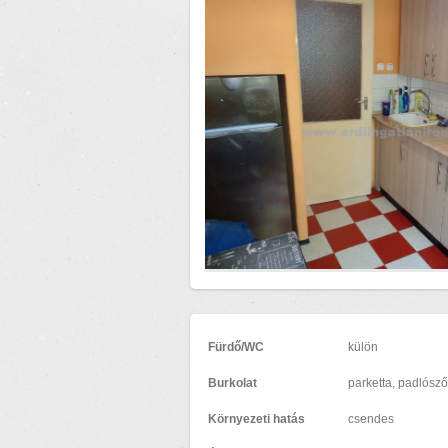
Fürdő/WC
külön
Burkolat
parketta, padlósz
Környezeti hatás
csendes