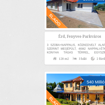
Érd, Fenyves-Parkváros
3 SZOBA+NAPPALIS, KÖZKEDVELT ALA
SZERINT MEGÉPÜLT, 46M2 NAPPALI-ÉT
KONYHA TÁGAS TÉRREL, EGYSZIN
MEDITERRÁN CSALÁDI HÁZ ELADÓ! Érden, a
128 m2
3 háló
2 fürd
Fenyves Parkvárosi részen 840m2...
540 Millió