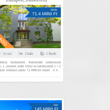
Budapest, Budatétény
lakás
71.4 Millió Ft
55 m2
2 háló
1 fürdő
étény közkedvelt, frekventált zöldövezeti
n, 1. emeleti, nettó 55m2-es lakóterületű 1 + 2
bás erkélyes lakás 71,4Mft-ért eladó . A ház
ban csúszózsalus...
ház
145 Millió Ft