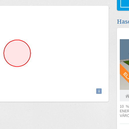
Haso
Attributions
i
10 %
ENE
VÁROSKÖ
57,84
m2) +.