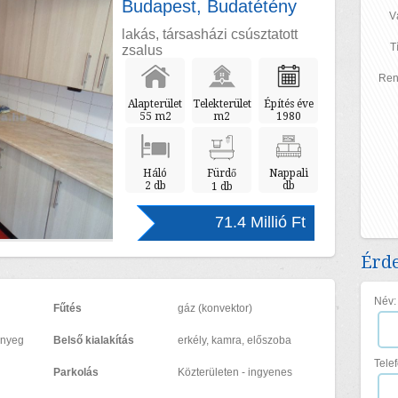
Budapest, Budatétény
V
lakás, társasházi csúsztatott
T
zsalus
Ren
Alapterület
Telekterület
Építés éve
55 m2
m2
1980
Háló
Fürdő
Nappali
2 db
db
1 db
71.4 Millió Ft
Érde
Név:
Fűtés
gáz (konvektor)
őnyeg
Belső kialakítás
erkély, kamra, előszoba
Tele
Parkolás
Közterületen - ingyenes