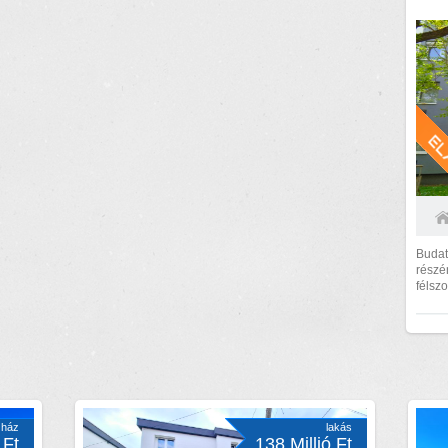
Budat
részé
félszo
1980-
ház
lakás
 Ft
138 Millió Ft