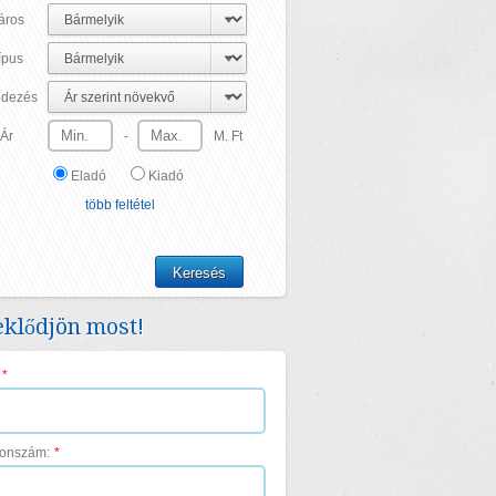
áros
ípus
dezés
Ár
-
M. Ft
Eladó
Kiadó
több feltétel
klődjön most!
*
fonszám:
*