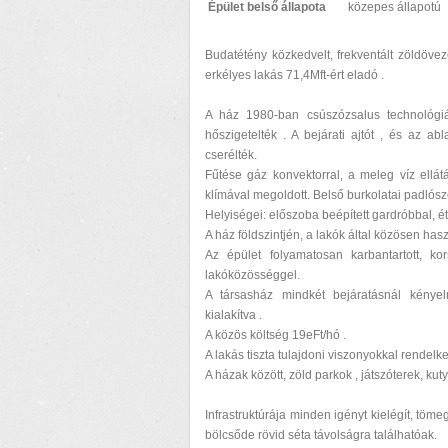
Épület belső állapota
közepes állapotú
Budatétény közkedvelt, frekventált zöldövez
erkélyes lakás 71,4Mft-ért eladó .
A ház 1980-ban csúszózsalus technológiá
hőszigetelték . A bejárati ajtót , és az a
cserélték.
Fűtése gáz konvektorral, a meleg víz ellátá
klímával megoldott. Belső burkolatai padlósz
Helyiségei: előszoba beépített gardróbbal, ét
A ház földszintjén, a lakók által közösen hasz
Az épület folyamatosan karbantartott, ko
lakóközösséggel.
A társasház mindkét bejáratásnál kénye
kialakítva .
A közös költség 19eFt/hó .
A lakás tiszta tulajdoni viszonyokkal rendel
A házak között, zöld parkok , játszóterek, kut
Infrastruktúrája minden igényt kielégít, töm
bölcsőde rövid séta távolságra találhatóak.