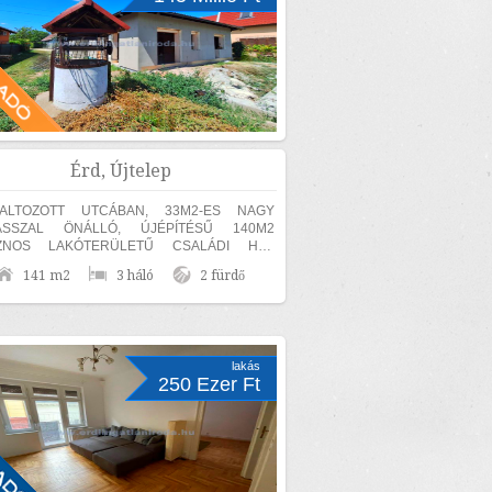
Érd, Újtelep
FALTOZOTT UTCÁBAN, 33M2-ES NAGY
ASSZAL ÖNÁLLÓ, ÚJÉPÍTÉSŰ 140M2
ZNOS LAKÓTERÜLETŰ CSALÁDI HÁZ
ADÓ! KÜLÖN SZÜLŐI HÁLÓ,
141 m2
3 háló
2 fürdő
ŐSZOBÁVAL ÉS GARDRÓBBAL! A TELKEN
...
lakás
250 Ezer Ft