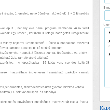
E-ma
eti részén, 1. emeleti, nettó 55m2-es lakóterületű 1 + 2 félszobás
Üzen
val épült , néhány éve panel program keretében külső falait
blakainak egy részét , korszerű 3 rétegű hőszigetelt üvegezésűre
s villany bojlerrel üzemeltethető. Hűtése a nappaliban felszerelt
őnyeg, laminált parketta, és kő hatású linóleum.
kezős konyha, nappali, 2 félszoba ,kamra, fürdőszoba , wc, erkély .
nálható 2db. zárható tároló található.
rszerűsített . A lépcsőházban 15 lakás van, csendes kultúrált
lmesen használható ingyenesen használható parkolók vannak
kezik, tehermentes, szerződéskötés után gyorsan birtokba vehető.
yafuttató, EU színvonalú sport- és futópálya.
egközlekedés, bevásárlási lehetőségek, gyógyszertár, iskola, óvoda,
Kapc