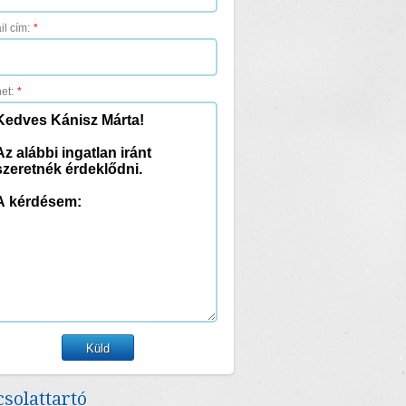
il cím:
*
et:
*
solattartó