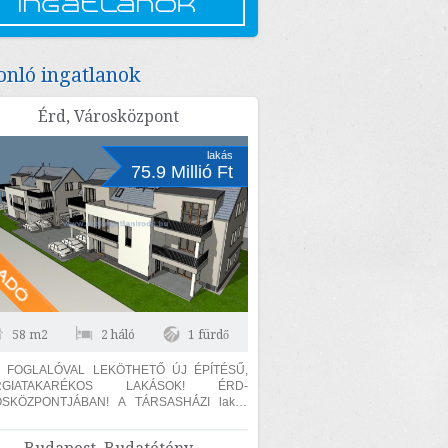
nló ingatlanok
Érd, Városközpont
lakás
75.9 Millió Ft
58 m2
2 háló
1 fürdő
 FOGLALÓVAL LEKÖTHETŐ ÚJ ÉPÍTÉSŰ,
RGIATAKARÉKOS LAKÁSOK! ÉRD-
ZPONTJÁBAN! A TÁRSASHÁZI lakás
 m2-es + 13,1 m2 erkély, 2 szoba (10,23; 10
..