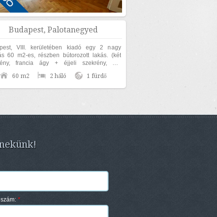
Budapest, Palotanegyed
pest, VIII. kerületében kiadó egy 2 nagy
 60 m2-es, részben bútorozott lakás. (két
rény, francia ágy + éjjeli szekrény, ülő
úra, étkező garnitúra). Az ingatlan...
60 m2
2 háló
1 fürdő
 nekünk!
nszám:
*