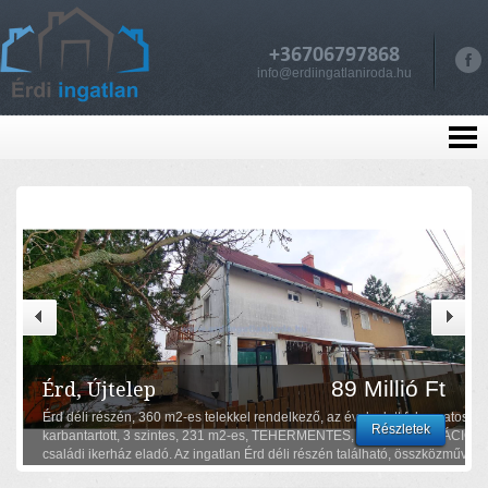
+36706797868
info@erdiingatlaniroda.hu
89 Millió Ft
Érd, Újtelep
Érd déli részén, 360 m2-es telekkel rendelkező, az évek alatt folyamatosan
Részletek
karbantartott, 3 szintes, 231 m2-es, TEHERMENTES, TÖBB GENERÁCIÓS
családi ikerház eladó. Az ingatlan Érd déli részén található, összközműves,
rendkívül jó közlekedési és infrastrukturális adottságokkal rendelkezik. Aszfa