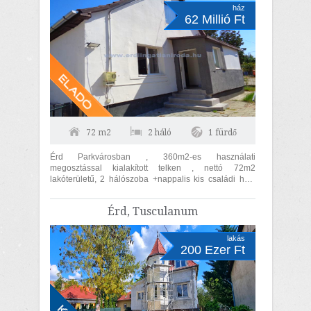
ház
62 Millió Ft
72 m2
2 háló
1 fürdő
Érd Parkvárosban , 360m2-es használati
megosztással kialakított telken , nettó 72m2
lakóterületű, 2 hálószoba +nappalis kis családi ház,
autóbeállóval 62MFt-ért eladó. Az épület a...
Érd, Tusculanum
lakás
200 Ezer Ft