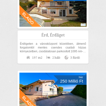
Érd, Érdliget
Érdligeten a városközpont közelében, átmenő
forgalomtól mentes csendes családi házas
környezetben, csodálatosan parkosított 1095 nm-es
díszkertben, nettó 170nm lakóterületű családi...
197 m2
2 háló
3 fürdő
ház
250 Millió Ft