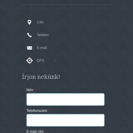
Cím
Telefon
E-mail
GPS
-
Írjon nekünk!
Név:
*
Telefonszám:
*
E-mail cím:
*