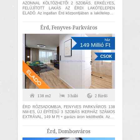
AZONNAL KÖLTÖZHETŐ! 2 SZOBÁS, ERKÉLYES,
FELÚJÍTOTT LAKÁS AZ ÉRDI LAKÓTELEPEN
ELADÓ. Az ingatlan Érd központjában a lakótelepen,
4 emeletes tömbház 4-ik szintjén található....
Érd, Fenyves-Parkváros
ház
149 Millió Ft
CSOK
138 m2
3 háló
2 fürdő
ÉRD RÓZSADOMBJA, FENYVES PARKVÁROS 138
NM-ES, ÚJ ÉPÍTÉSŰ 3 SZOBÁS IKERHÁZ SZÁMOS
EXTRÁVAL, 149 M Ft + garázs áron leköthetők. Az ár
ikerházanknt értendő. ÁTADÁS 2027.I....
Érd, Dombosváros