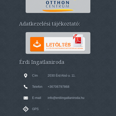
Adatkezelési tájékoztató:
Érdi Ingatlaniroda
Cím
2030 Érd Alsó u. 11.
Telefon
+36706797868
E-mail
info@erdiingatlaniroda.hu
GPS
-