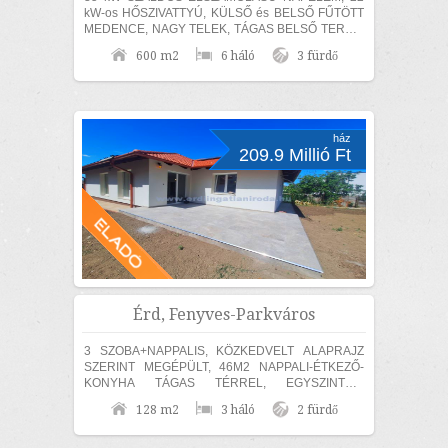
kW-os HŐSZIVATTYÚ, KÜLSŐ és BELSŐ FŰTÖTT
MEDENCE, NAGY TELEK, TÁGAS BELSŐ TEREK,
SZÁMOS EXTRÁVAL és akár TELJES
600 m2
6 háló
3 fürdő
BÚTORZATTAL és beépített...
ház
209.9 Millió Ft
Érd, Fenyves-Parkváros
3 SZOBA+NAPPALIS, KÖZKEDVELT ALAPRAJZ
SZERINT MEGÉPÜLT, 46M2 NAPPALI-ÉTKEZŐ-
KONYHA TÁGAS TÉRREL, EGYSZINTES,
MEDITERRÁN CSALÁDI HÁZ ELADÓ! Érden, a
128 m2
3 háló
2 fürdő
Fenyves Parkvárosi részen 840m2...