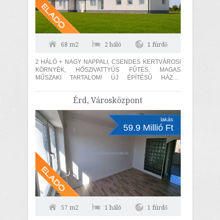
68 m2
2 háló
1 fürdő
2 HÁLÓ + NAGY NAPPALI, CSENDES KERTVÁROSI
KÖRNYÉK, HŐSZIVATTYÚS FŰTÉS, MAGAS
MŰSZAKI TARTALOM! ÚJ ÉPÍTÉSŰ HÁZAK
KÖRNYEZETÉBEN! Kápolnásnyéken, a Velencei tó
közelében,...
Érd, Városközpont
lakás
59.9 Millió Ft
57 m2
1 háló
1 fürdő