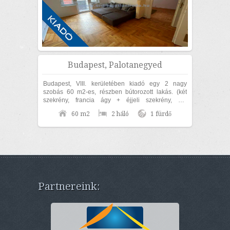
Budapest, Palotanegyed
Budapest, VIII. kerületében kiadó egy 2 nagy
szobás 60 m2-es, részben bútorozott lakás. (két
szekrény, francia ágy + éjjeli szekrény, ülő
garnitúra, étkező garnitúra). Az ingatlan...
60 m2
2 háló
1 fürdő
Partnereink: