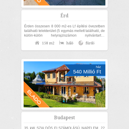
Érd
Érden összesen 8 000 m2-es Lf építési övezetben
található telekterület (5 egymás mellett található, de
külön-külön helyrajziszámon nyilvántartott
területből áll), 158 m2-es...
158 m2
háló
fürdő
ház
540 Millió Ft
Budapest
35 kW SZALDÓS ELSZÁMOLÁSÚ NAPELEM, 22