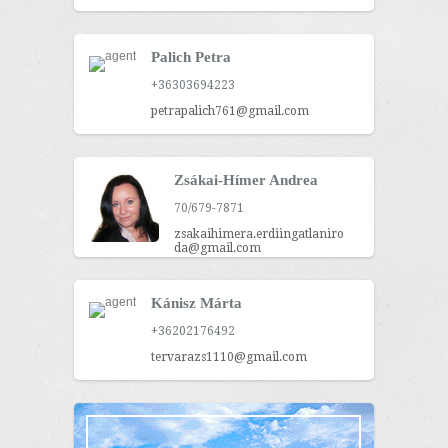
Palich Petra
+36303694223
petrapalich761@gmail.com
Zsákai-Hímer Andrea
70/679-7871
zsakaihimera.erdiingatlaniro
da@gmail.com
Kánisz Márta
+36202176492
tervarazs1110@gmail.com