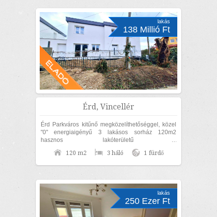
lakás
138 Millió Ft
Érd, Vincellér
Érd Parkváros kitűnő megközelíthetőséggel, közel
"0" energiaigényű 3 lakásos sorház 120m2
hasznos lakóterületű 3
szoba+nappalis+GARÁZSOS, belső kétszintes,
120 m2
3 háló
1 fürdő
KÜLÖN UTCAFRONTI...
lakás
250 Ezer Ft