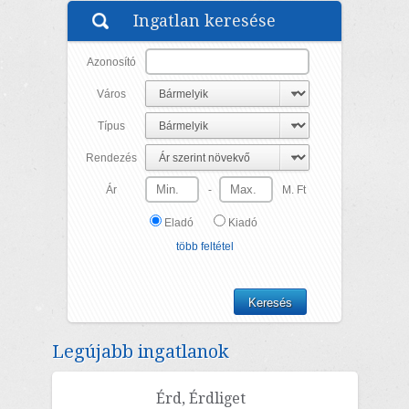
Ingatlan keresése
Azonosító
Város
Típus
Rendezés
Ár
-
M. Ft
Eladó
Kiadó
több feltétel
Legújabb ingatlanok
Érd, Érdliget