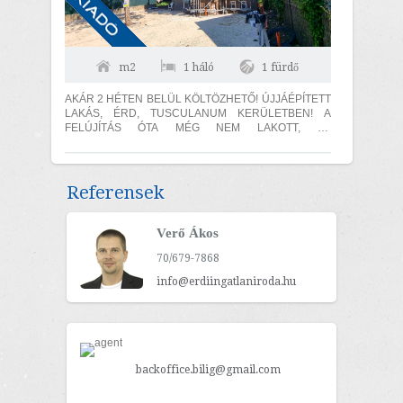
m2
1 háló
1 fürdő
AKÁR 2 HÉTEN BELÜL KÖLTÖZHETŐ! ÚJJÁÉPÍTETT
LAKÁS, ÉRD, TUSCULANUM KERÜLETBEN! A
FELÚJÍTÁS ÓTA MÉG NEM LAKOTT, ÚJ
KONDENZÁCIÓS KAZÁN, 15 cm SZIGETELÉS, 2
AUTÓBEÁLLÓ! A lakás...
Referensek
Verő Ákos
70/679-7868
info@erdiingatlaniroda.hu
backoffice.bilig@gmail.com