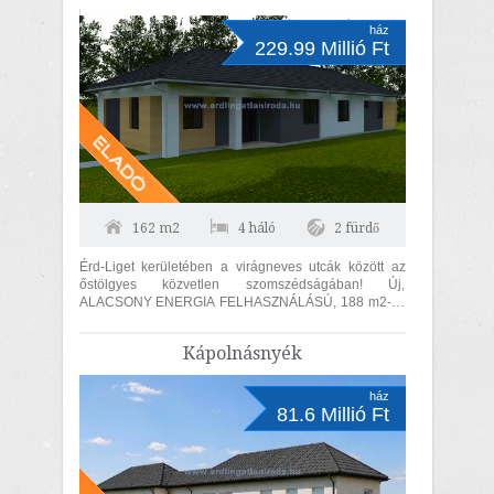
ház
229.99 Millió Ft
162 m2
4 háló
2 fürdő
Érd-Liget kerületében a virágneves utcák között az
őstölgyes közvetlen szomszédságában! Új,
ALACSONY ENERGIA FELHASZNÁLÁSÚ, 188 m2-es
(hasznos lakóterület 162 m2), 4 szoba +...
Kápolnásnyék
ház
81.6 Millió Ft