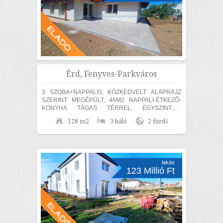
Érd, Fenyves-Parkváros
3 SZOBA+NAPPALIS, KÖZKEDVELT ALAPRAJZ
SZERINT MEGÉPÜLT, 46M2 NAPPALI-ÉTKEZŐ-
KONYHA TÁGAS TÉRREL, EGYSZINTES,
MEDITERRÁN CSALÁDI HÁZ ELADÓ! Érden, a
128 m2
3 háló
2 fürdő
Fenyves Parkvárosi részen 840m2...
lakás
123 Millió Ft