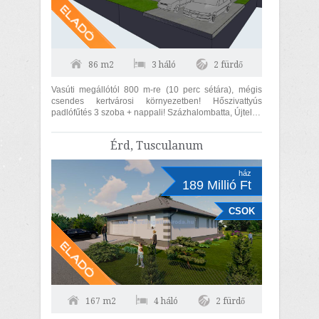
86 m2
3 háló
2 fürdő
Vasúti megállótól 800 m-re (10 perc sétára), mégis
csendes kertvárosi környezetben! Hőszivattyús
padlófűtés 3 szoba + nappali! Százhalombatta, Újtelep
városrészben, csendes utcában,...
Érd, Tusculanum
ház
189 Millió Ft
CSOK
167 m2
4 háló
2 fürdő