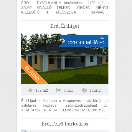
ÉRD – TUSCULANUM kerületében! 1120 m2-es
SAJÁT ÖNÁLLÓ TELKEN, MINDEN IGÉNYT
KIELÉGÍTŐ, 4 HÁLÓSZOBA + NAPPALIS,
HŐSZIVATTYÚS PADLÓFŰTÉSSEL, CSALÁDI HÁZ!
Érd-tusculanum, 1120...
Érd, Érdliget
ház
229.99 Millió Ft
162 m2
4 háló
2 fürdő
Érd-Liget kerületében a virágneves utcák között az
őstölgyes közvetlen szomszédságában! Új,
ALACSONY ENERGIA FELHASZNÁLÁSÚ, 188 m2-es
(hasznos lakóterület 162 m2), 4 szoba +...
Érd, Felső-Parkváros