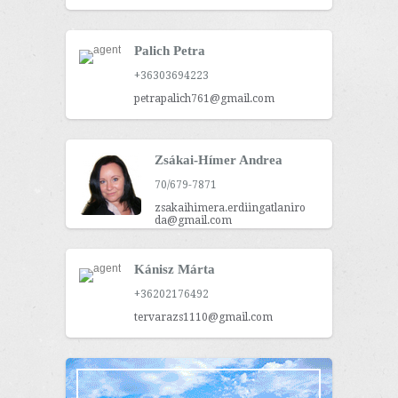
Palich Petra
+36303694223
petrapalich761@gmail.com
Zsákai-Hímer Andrea
70/679-7871
zsakaihimera.erdiingatlaniro
da@gmail.com
Kánisz Márta
+36202176492
tervarazs1110@gmail.com