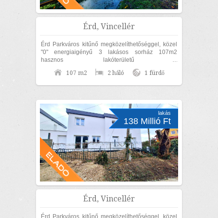
Érd, Vincellér
Érd Parkváros kitűnő megközelíthetőséggel, közel
"0" energiaigényű 3 lakásos sorház 107m2
hasznos lakóterületű 2
szoba+nappalis+GARÁZSOS, belső kétszintes,
107 m2
2 háló
1 fürdő
KÜLÖN UTCAFRONTI...
lakás
138 Millió Ft
Érd, Vincellér
Érd Parkváros kitűnő megközelíthetőséggel, közel