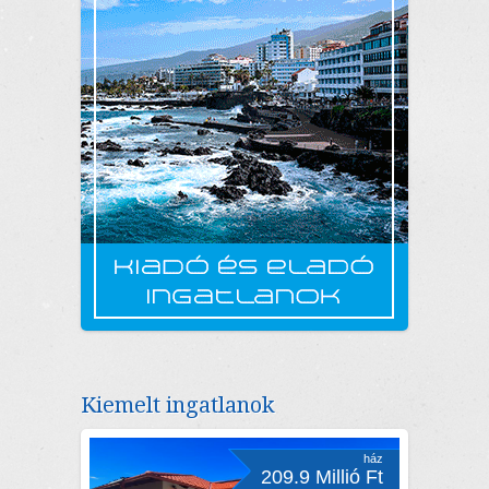
Kiemelt ingatlanok
ház
209.9 Millió Ft