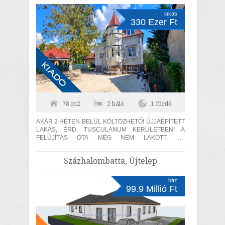
lakás
330 Ezer Ft
78 m2
2 háló
1 fürdő
AKÁR 2 HÉTEN BELÜL KÖLTÖZHETŐ! ÚJJÁÉPÍTETT
LAKÁS, ÉRD, TUSCULANUM KERÜLETBEN! A
FELÚJÍTÁS ÓTA MÉG NEM LAKOTT, ÚJ
KONDENZÁCIÓS KAZÁN, 15 cm SZIGETELÉS, 2
AUTÓBEÁLLÓ! A lakás...
Százhalombatta, Újtelep
ház
99.9 Millió Ft