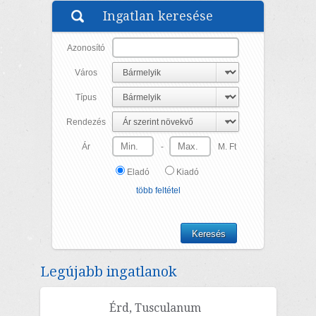
területén, 558 m2-es különálló telken, egyszintes ...
Ingatlan keresése
Azonosító
Város
Típus
Rendezés
Ár
-
M. Ft
Eladó
Kiadó
több feltétel
Legújabb ingatlanok
Érd, Tusculanum