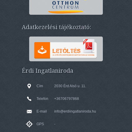
Adatkezelési tájékoztató:
Érdi Ingatlaniroda
Cím
2030 Érd Alsó u. 11.
Telefon
+36706797868
E-mail
info@erdiingatlaniroda.hu
GPS
-