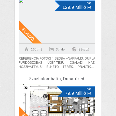
ház
129.9 Millió Ft
100 m2
3 háló
2 fürdő
REFERENCIA FOTÓK! 4 SZOBA +NAPPALIS, DUPLA
FÜRDŐSZOBÁS ÚJÉPÍTÉSŰ CSALÁDI HÁZ!
HŐSZIVATTYÚS! ÉLHETŐ TEREK, PRAKTIKUS
ELOSZTÁS! Érd, Fenyves-parkváros részén , végig
ASZFALT...
Százhalombatta, Dunafüred
ház
79.9 Millió Ft