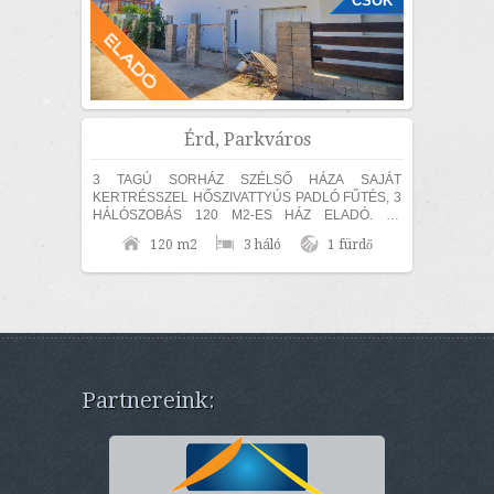
CSOK
Érd, Parkváros
3 TAGÚ SORHÁZ SZÉLSŐ HÁZA SAJÁT
KERTRÉSSZEL HŐSZIVATTYÚS PADLÓ FŰTÉS, 3
HÁLÓSZOBÁS 120 M2-ES HÁZ ELADÓ. Az
ingatlan 30-as hőszigetelő téglából épült, amelyre
120 m2
3 háló
1 fürdő
15 cm...
Partnereink: