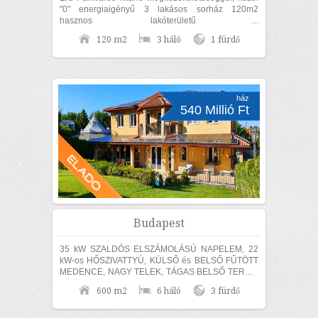
"0" energiaigényű 3 lakásos sorház 120m2
hasznos lakóterületű 3
szoba+nappalis+GARÁZSOS, belső kétszintes,
120 m2
3 háló
1 fürdő
KÜLÖN UTCAFRONTI...
ház
540 Millió Ft
Budapest
35 kW SZALDÓS ELSZÁMOLÁSÚ NAPELEM, 22
kW-os HŐSZIVATTYÚ, KÜLSŐ és BELSŐ FŰTÖTT
MEDENCE, NAGY TELEK, TÁGAS BELSŐ TEREK,
SZÁMOS EXTRÁVAL és akár TELJES
600 m2
6 háló
3 fürdő
BÚTORZATTAL és beépített...