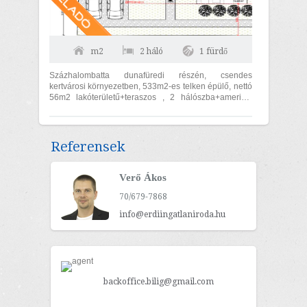
m2
2 háló
1 fürdő
Százhalombatta dunafüredi részén, csendes
kertvárosi környezetben, 533m2-es telken épülő, nettó
56m2 lakóterületű+teraszos , 2 hálószba+amerikai
konyhás nappalis ikerház első...
Referensek
Verő Ákos
70/679-7868
info@erdiingatlaniroda.hu
backoffice.bilig@gmail.com