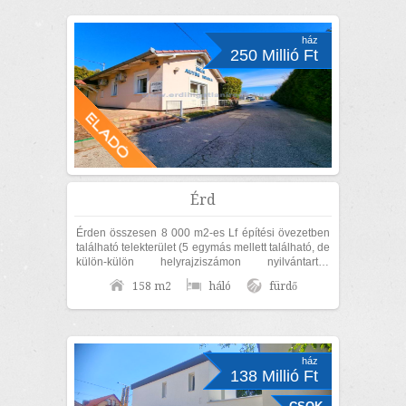
ház
250 Millió Ft
Érd
Érden összesen 8 000 m2-es Lf építési övezetben
található telekterület (5 egymás mellett található, de
külön-külön helyrajziszámon nyilvántartott
területből áll), 158 m2-es...
158 m2
háló
fürdő
ház
138 Millió Ft