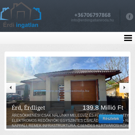
+36706797868
info@erdiingatlaniroda.hu
139.8 Millió Ft
Érd, Érdliget
ÁRCSÖKKENÉS! CSAK NÁLUNK!! MELEGVÍZ ÉS FŰTÉS HŐSZIVATTYÚVA
Részletek
ELEKTROMOS REDŐNYÖK! EGYSZINTES CSALÁDIHÁZ! 3 HÁLÓ + NAG
NAPPALI, REMEK INFRASTRUKTÚRA. CSENDES KERTVÁROSI KÖRNYÉ
ÉRD-ALSÓ VASÚTI MEGÁLLÓTÓL 10 PERC SÉTA TÁVOLSÁGBAN! ÉRD-