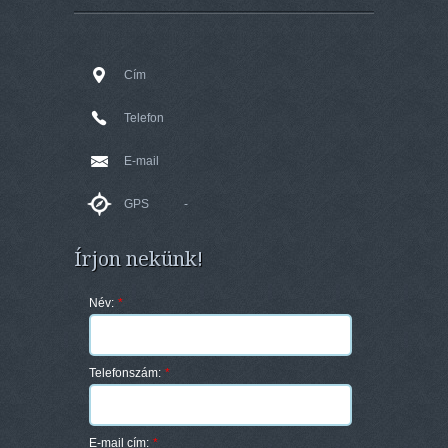
Cím
Telefon
E-mail
GPS
-
Írjon nekünk!
Név:
*
Telefonszám:
*
E-mail cím:
*