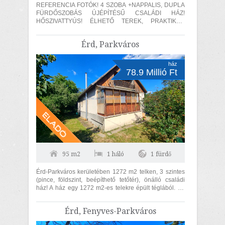
REFERENCIA FOTÓK! 4 SZOBA +NAPPALIS, DUPLA
FÜRDŐSZOBÁS ÚJÉPÍTÉSŰ CSALÁDI HÁZ!
HŐSZIVATTYÚS! ÉLHETŐ TEREK, PRAKTIKUS
ELOSZTÁS! Érd, Fenyves-parkváros részén , végig
ASZFALT...
Érd, Parkváros
ház
78.9 Millió Ft
95 m2
1 háló
1 fürdő
Érd-Parkváros kerületében 1272 m2 telken, 3 szintes
(pince, földszint, beépíthető tetőtér), önálló családi
ház! A ház egy 1272 m2-es telekre épült téglából. 95
m2 lakóterületű...
Érd, Fenyves-Parkváros