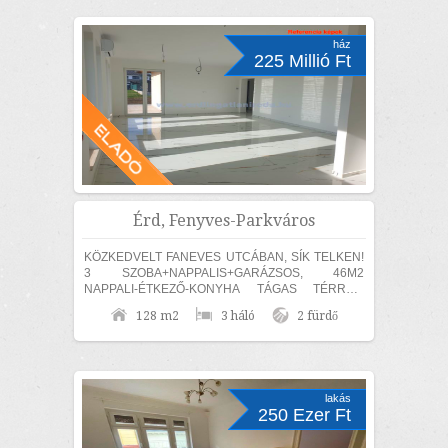
ház
225 Millió Ft
Érd, Fenyves-Parkváros
KÖZKEDVELT FANEVES UTCÁBAN, SÍK TELKEN!
3 SZOBA+NAPPALIS+GARÁZSOS, 46M2
NAPPALI-ÉTKEZŐ-KONYHA TÁGAS TÉRREL,
EGYSZINTES, MEDITERRÁN STÍLUSÚ CSALÁDI
128 m2
3 háló
2 fürdő
HÁZ ELADÓ! MAGAS MŰSZAKI TARTALOMMAL,...
lakás
250 Ezer Ft