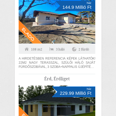
ház
144.9 Millió Ft
108 m2
3 háló
2 fürdő
A HIRDETÉSBEN REFERENCIA KÉPEK LÁTHATÓK!
22M2 NAGY TERASSZAL, SZÜLŐI HÁLÓ SAJÁT
FÜRDŐSZOBÁVAL, 3 SZOBA+NAPPALIS ÚJÉPÍTÉSŰ
ÖNÁLLÓ CSALÁDI HÁZ, PRÉMIUM KIVITELEZÉSSEL
ELADÓ!...
Érd, Érdliget
ház
229.99 Millió Ft