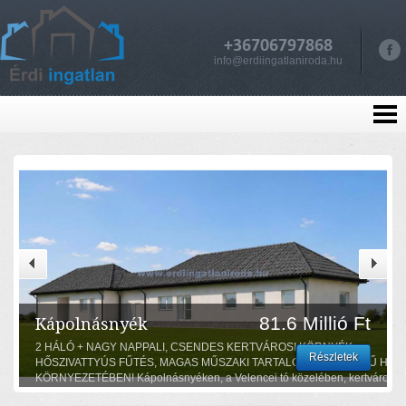
+36706797868
info@erdiingatlaniroda.hu
81.6 Millió Ft
Kápolnásnyék
2 HÁLÓ + NAGY NAPPALI, CSENDES KERTVÁROSI KÖRNYÉK,
Részletek
HŐSZIVATTYÚS FŰTÉS, MAGAS MŰSZAKI TARTALOM! ÚJ ÉPÍTÉSŰ HÁZ
KÖRNYEZETÉBEN! Kápolnásnyéken, a Velencei tó közelében, kertvárosi
környezetben, újépítésű házak szomszédságában, 360 m2-es saját telekke