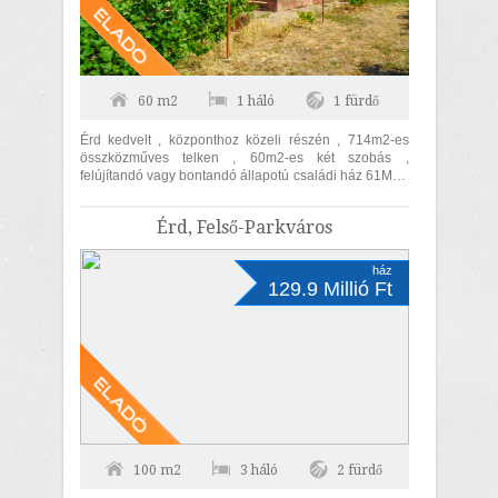
60 m2
1 háló
1 fürdő
Érd kedvelt , központhoz közeli részén , 714m2-es
összközműves telken , 60m2-es két szobás ,
felújítandó vagy bontandó állapotú családi ház 61MFt-
ért eladó . A főépület...
Érd, Felső-Parkváros
ház
129.9 Millió Ft
100 m2
3 háló
2 fürdő