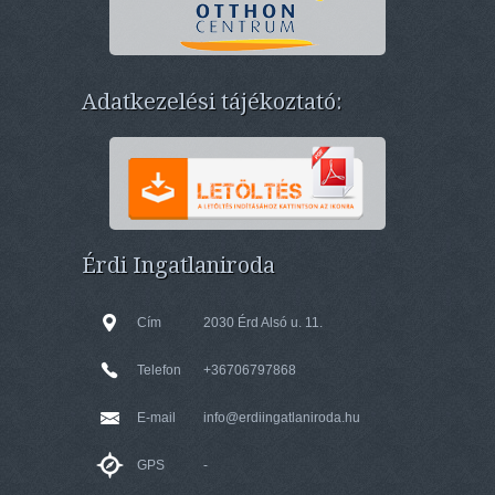
Adatkezelési tájékoztató:
Érdi Ingatlaniroda
Cím
2030 Érd Alsó u. 11.
Telefon
+36706797868
E-mail
info@erdiingatlaniroda.hu
GPS
-