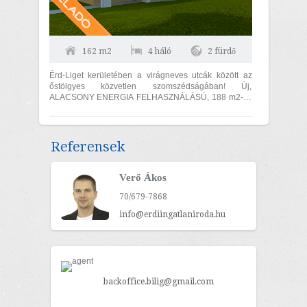
162 m2
4 háló
2 fürdő
Érd-Liget kerületében a virágneves utcák között az
őstölgyes közvetlen szomszédságában! Új,
ALACSONY ENERGIA FELHASZNÁLÁSÚ, 188 m2-es
(hasznos lakóterület 162 m2), 4 szoba +...
Referensek
Verő Ákos
70/679-7868
info@erdiingatlaniroda.hu
backoffice.bilig@gmail.com