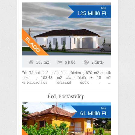
ház
125 Millió Ft
103 m2
3 háló
2 fürdő
Érd Tárnok felé eső déli területén , 870 m2-es sík
telken , 103,48 m2 alapterületű + 15 m2
kertkapcsolatos terasszal épülő , 3
hálószoba+nappalis , duplakomfortos új építésű...
Érd, Postástelep
ház
61 Millió Ft