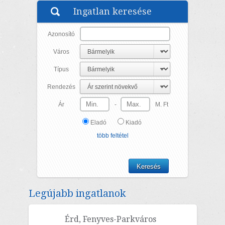
rendelkező, új építésű, 1 szintes 2 SZOBA+NAPPALI...
Ingatlan keresése
Azonosító
Város
Típus
Rendezés
Ár
-
M. Ft
Eladó
Kiadó
több feltétel
Legújabb ingatlanok
Érd, Fenyves-Parkváros