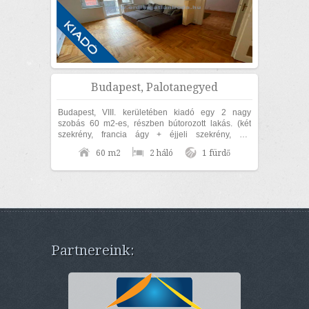
Budapest, Palotanegyed
Budapest, VIII. kerületében kiadó egy 2 nagy
szobás 60 m2-es, részben bútorozott lakás. (két
szekrény, francia ágy + éjjeli szekrény, ülő
garnitúra, étkező garnitúra). Az ingatlan...
60 m2
2 háló
1 fürdő
Partnereink: