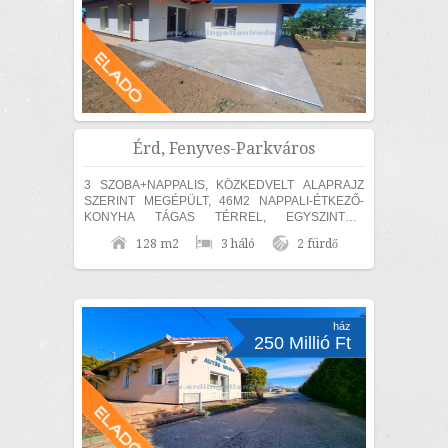
Érd, Fenyves-Parkváros
3 SZOBA+NAPPALIS, KÖZKEDVELT ALAPRAJZ
SZERINT MEGÉPÜLT, 46M2 NAPPALI-ÉTKEZŐ-
KONYHA TÁGAS TÉRREL, EGYSZINTES,
MEDITERRÁN CSALÁDI HÁZ ELADÓ! Érden, a
128 m2
3 háló
2 fürdő
Fenyves Parkvárosi részen 840m2...
ház
250 Millió Ft