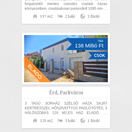
forgalomtól mentes csendes családi házas
környezetben, csodálatosan parkosított 1095 nm-es
díszkertben, nettó 170nm lakóterületű családi...
197 m2
2 háló
3 fürdő
ház
138 Millió Ft
CSOK
Érd, Parkváros
3 TAGÚ SORHÁZ SZÉLSŐ HÁZA SAJÁT
KERTRÉSSZEL HŐSZIVATTYÚS PADLÓ FŰTÉS, 3
HÁLÓSZOBÁS 120 M2-ES HÁZ ELADÓ. Az
ingatlan 30-as hőszigetelő téglából épült, amelyre
120 m2
3 háló
1 fürdő
15 cm...