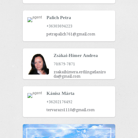
Palich Petra
+36303694223
petrapalich761@gmail.com
Zsákai-Hímer Andrea
70/679-7871
zsakaihimera.erdiingatlaniro
da@gmail.com
Kánisz Márta
+36202176492
tervarazs1110@gmail.com