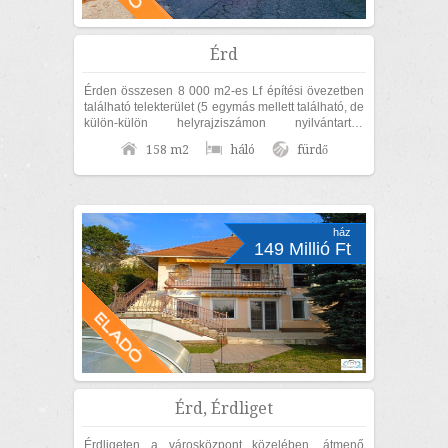
Érd
Érden összesen 8 000 m2-es Lf építési övezetben
található telekterület (5 egymás mellett található, de
külön-külön helyrajziszámon nyilvántartott
területből áll), 158 m2-es...
158 m2
háló
fürdő
ház
149 Millió Ft
Érd, Érdliget
Érdligeten a városközpont közelében, átmenő