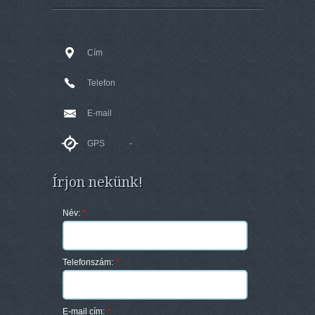
Cím
Telefon
E-mail
GPS
-
Írjon nekünk!
Név:
*
Telefonszám:
*
E-mail cím:
*