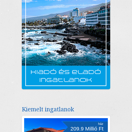
Kiemelt ingatlanok
ház
209.9 Millió Ft